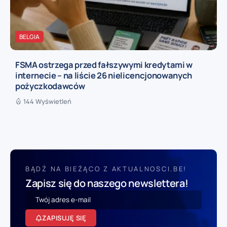
BELGIA
FSMA ostrzega przed fałszywymi kredytami w
internecie – na liście 26 nielicencjonowanych
pożyczkodawców
144 Wyświetleń
BĄDŹ NA BIEŻĄCO Z AKTUALNOSCI.BE!
Zapisz się do naszego newslettera!
ZAPISUJĘ SIĘ