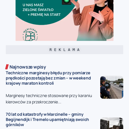
R E K L A M A
Najnowsze wpisy
Techniczne marginesy błędu przy pomiarze
prędkości pozostają bez zmian – w weekend
krajowy maraton kontroli
Marginesy techniczne stosowane przy karaniu
kierowców za przekroczenie...
70 lat od katastrofy w Marcinelle – gminy
Begijnendijk i Tremelo upamiętniają swoich
górników