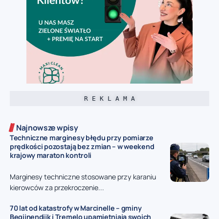
R E K L A M A
Najnowsze wpisy
Techniczne marginesy błędu przy pomiarze
prędkości pozostają bez zmian – w weekend
krajowy maraton kontroli
Marginesy techniczne stosowane przy karaniu
kierowców za przekroczenie...
70 lat od katastrofy w Marcinelle – gminy
Begijnendijk i Tremelo upamiętniają swoich