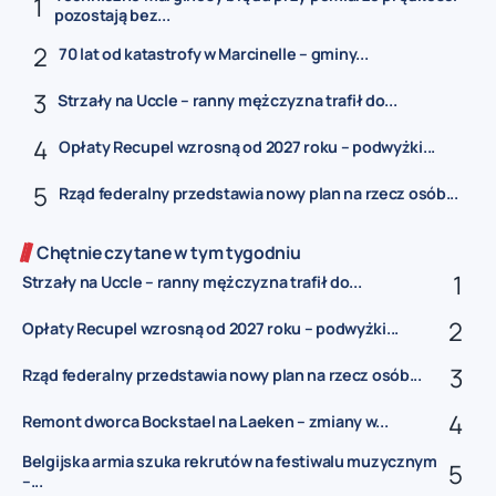
pozostają bez...
70 lat od katastrofy w Marcinelle – gminy...
Strzały na Uccle – ranny mężczyzna trafił do...
Opłaty Recupel wzrosną od 2027 roku – podwyżki...
Rząd federalny przedstawia nowy plan na rzecz osób...
Chętnie czytane w tym tygodniu
Strzały na Uccle – ranny mężczyzna trafił do...
Opłaty Recupel wzrosną od 2027 roku – podwyżki...
Rząd federalny przedstawia nowy plan na rzecz osób...
Remont dworca Bockstael na Laeken – zmiany w...
Belgijska armia szuka rekrutów na festiwalu muzycznym
–...