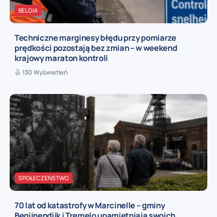
BELGIA
Techniczne marginesy błędu przy pomiarze
prędkości pozostają bez zmian – w weekend
krajowy maraton kontroli
130 Wyświetleń
SPOŁECZEŃSTWO
70 lat od katastrofy w Marcinelle – gminy
Begijnendijk i Tremelo upamiętniają swoich