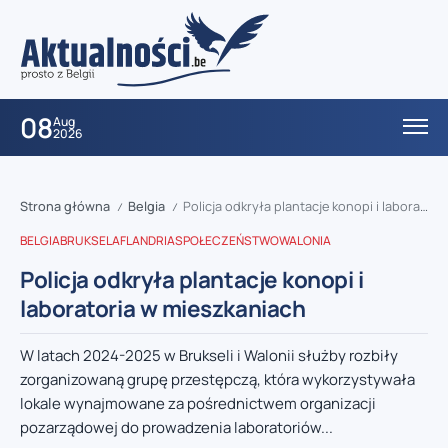
08
Aug
2026
Strona główna
Belgia
Policja odkryła plantacje konopi i laboratoria w mieszkaniach
/
/
BELGIA
BRUKSELA
FLANDRIA
SPOŁECZEŃSTWO
WALONIA
Policja odkryła plantacje konopi i
laboratoria w mieszkaniach
W latach 2024-2025 w Brukseli i Walonii służby rozbiły
zorganizowaną grupę przestępczą, która wykorzystywała
lokale wynajmowane za pośrednictwem organizacji
pozarządowej do prowadzenia laboratoriów...