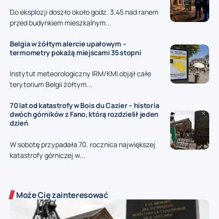
Do eksplozji doszło około godz. 3.45 nad ranem
przed budynkiem mieszkalnym...
Belgia w żółtym alercie upałowym –
termometry pokażą miejscami 35 stopni
Instytut meteorologiczny IRM/KMI objął całe
terytorium Belgii żółtym...
70 lat od katastrofy w Bois du Cazier – historia
dwóch górników z Fano, którą rozdzielił jeden
dzień
W sobotę przypadała 70. rocznica największej
katastrofy górniczej w...
Może Cię zainteresować