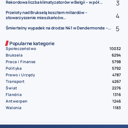
Rekordowa liczba klimatyzatorów w Belgii – w pół...
Przeloty nad Brukselą kosztem miliardów –
stowarzyszenie mieszkańców...
Śmiertelny wypadek na drodze N41 w Dendermonde –...
Popularne kategorie
Społeczeństwo
10032
Bruksela
6294
Praca i Finanse
5798
Polityka
5792
Prawo i Urzędy
4787
Transport
4267
Świat
2276
Flandria
1316
Antwerpen
1246
Walonia
1183