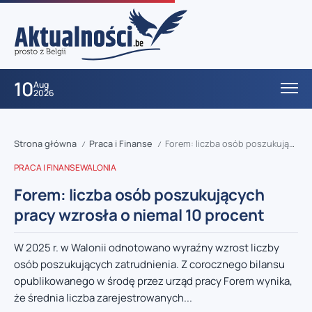
10
Aug
2026
Strona główna
Praca i Finanse
Forem: liczba osób poszukujących pracy wzrosła o niemal 10 procent
/
/
PRACA I FINANSE
WALONIA
Forem: liczba osób poszukujących
pracy wzrosła o niemal 10 procent
W 2025 r. w Walonii odnotowano wyraźny wzrost liczby
osób poszukujących zatrudnienia. Z corocznego bilansu
opublikowanego w środę przez urząd pracy Forem wynika,
że średnia liczba zarejestrowanych...