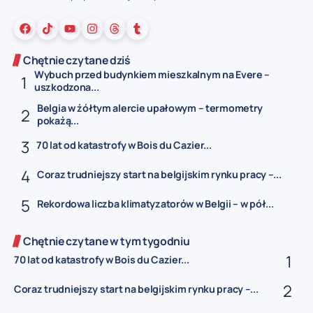
Chętnie czytane dziś
Wybuch przed budynkiem mieszkalnym na Evere –
uszkodzona...
Belgia w żółtym alercie upałowym – termometry
pokażą...
70 lat od katastrofy w Bois du Cazier...
Coraz trudniejszy start na belgijskim rynku pracy –...
Rekordowa liczba klimatyzatorów w Belgii – w pół...
Chętnie czytane w tym tygodniu
70 lat od katastrofy w Bois du Cazier...
Coraz trudniejszy start na belgijskim rynku pracy –...