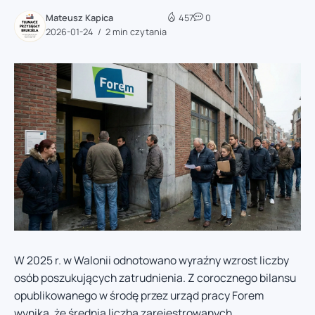
Mateusz Kapica
457
0
2026-01-24
2 min czytania
W 2025 r. w Walonii odnotowano wyraźny wzrost liczby
osób poszukujących zatrudnienia. Z corocznego bilansu
opublikowanego w środę przez urząd pracy Forem
wynika, że średnia liczba zarejestrowanych