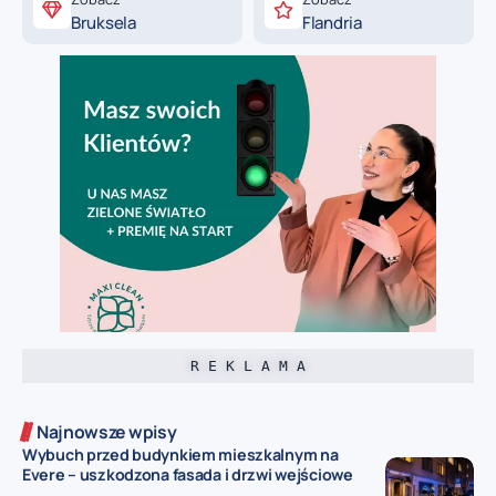
Bruksela
Flandria
R E K L A M A
Najnowsze wpisy
Wybuch przed budynkiem mieszkalnym na
Evere – uszkodzona fasada i drzwi wejściowe