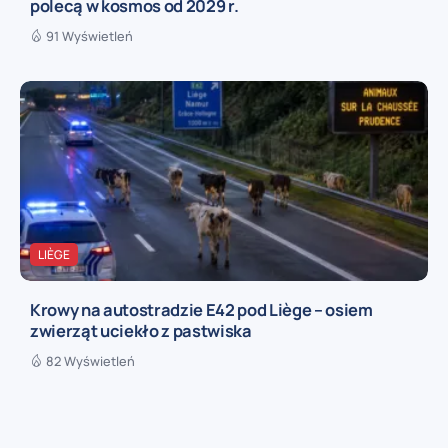
polecą w kosmos od 2029 r.
91 Wyświetleń
LIÈGE
Krowy na autostradzie E42 pod Liège – osiem
zwierząt uciekło z pastwiska
82 Wyświetleń