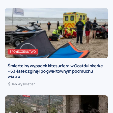
SPOŁECZEŃSTWO
Śmiertelny wypadek kitesurfera w Oostduinkerke
– 63-latek zginął po gwałtownym podmuchu
wiatru
146 Wyświetleń