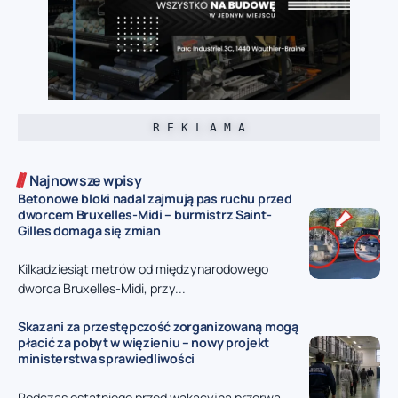
R E K L A M A
Najnowsze wpisy
Betonowe bloki nadal zajmują pas ruchu przed
dworcem Bruxelles-Midi – burmistrz Saint-
Gilles domaga się zmian
Kilkadziesiąt metrów od międzynarodowego
dworca Bruxelles-Midi, przy...
Skazani za przestępczość zorganizowaną mogą
płacić za pobyt w więzieniu – nowy projekt
ministerstwa sprawiedliwości
Podczas ostatniego przed wakacyjną przerwą