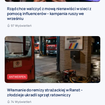
Rząd chce walczyć z mową nienawiści w sieci z
pomocą influencerów – kampania ruszy we
wrześniu
97 Wyświetleń
ANTWERPEN
Włamanie do remizy strażackiej w Ranst –
złodzieje ukradli sprzęt ratowniczy
74 Wyświetleń