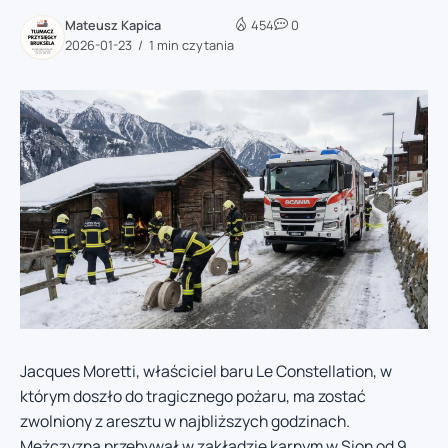
Mateusz Kapica
454
0
2026-01-23
1 min czytania
Jacques Moretti, właściciel baru Le Constellation, w
którym doszło do tragicznego pożaru, ma zostać
zwolniony z aresztu w najbliższych godzinach.
Mężczyzna przebywał w zakładzie karnym w Sion od 9