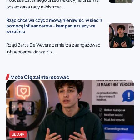
posiedzenia rady ministrów...
Rząd chce walczyć z mową nienawiści w sieci z
pomocą influencerów – kampania ruszy we
wrześniu
Rząd Barta De Wevera zamierza zaangażować
influencerów do walki z...
Może Cię zainteresować
BELGIA