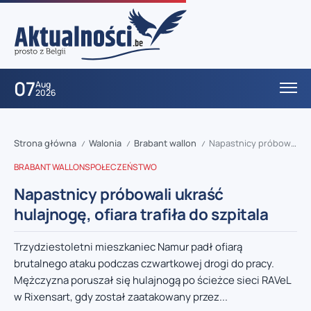
07
Aug
2026
Strona główna
Walonia
Brabant wallon
Napastnicy próbowali ukraść hulajnogę, ofiara trafiła do szpitala
/
/
/
BRABANT WALLON
SPOŁECZEŃSTWO
Napastnicy próbowali ukraść
hulajnogę, ofiara trafiła do szpitala
Trzydziestoletni mieszkaniec Namur padł ofiarą
brutalnego ataku podczas czwartkowej drogi do pracy.
Mężczyzna poruszał się hulajnogą po ścieżce sieci RAVeL
w Rixensart, gdy został zaatakowany przez...