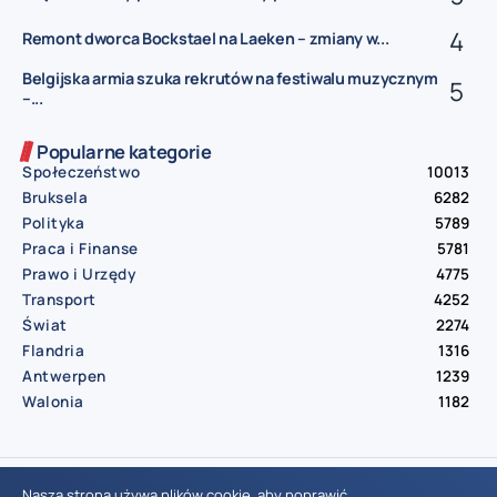
Remont dworca Bockstael na Laeken – zmiany w...
Belgijska armia szuka rekrutów na festiwalu muzycznym
–...
Popularne kategorie
Społeczeństwo
10013
Bruksela
6282
Polityka
5789
Praca i Finanse
5781
Prawo i Urzędy
4775
Transport
4252
Świat
2274
Flandria
1316
Antwerpen
1239
Walonia
1182
© Aktualnosci.be – All Right Reserved 2016-2026
Nasza strona używa plików cookie, aby poprawić