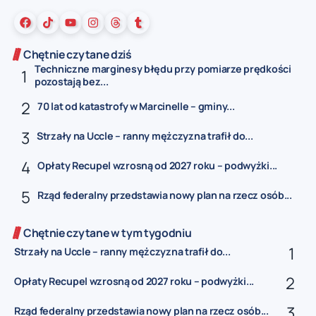
Chętnie czytane dziś
Techniczne marginesy błędu przy pomiarze prędkości
pozostają bez...
70 lat od katastrofy w Marcinelle – gminy...
Strzały na Uccle – ranny mężczyzna trafił do...
Opłaty Recupel wzrosną od 2027 roku – podwyżki...
Rząd federalny przedstawia nowy plan na rzecz osób...
Chętnie czytane w tym tygodniu
Strzały na Uccle – ranny mężczyzna trafił do...
Opłaty Recupel wzrosną od 2027 roku – podwyżki...
Rząd federalny przedstawia nowy plan na rzecz osób...