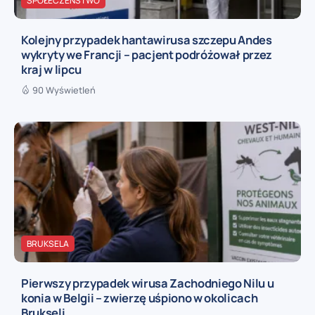
SPOŁECZEŃSTWO
Kolejny przypadek hantawirusa szczepu Andes
wykryty we Francji – pacjent podróżował przez
kraj w lipcu
90 Wyświetleń
BRUKSELA
Pierwszy przypadek wirusa Zachodniego Nilu u
konia w Belgii – zwierzę uśpiono w okolicach
Brukseli