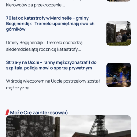
kierowców za przekroczenie...
70 lat od katastrofy w Marcinelle – gminy
Begijnendijk i Tremelo upamiętniają swoich
górników
Gminy Begijnendijk i Tremelo obchodzą
siedemdziesiątą rocznicę katastrofy...
Strzały na Uccle – ranny mężczyzna trafił do
szpitala, policja mówi o sporze prywatnym
W środę wieczorem na Uccle postrzelony został
mężczyzna –...
Może Cię zainteresować