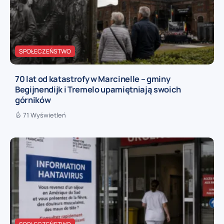
SPOŁECZEŃSTWO
70 lat od katastrofy w Marcinelle – gminy
Begijnendijk i Tremelo upamiętniają swoich
górników
71 Wyświetleń