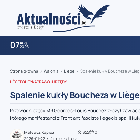
07
Aug
2026
Strona główna
Walonia
Liège
Spalenie kukły Boucheza w Liè
/
/
/
LIÈGE
POLITYKA
PRAWO I URZĘDY
Spalenie kukły Boucheza w Lièg
Przewodniczący MR Georges-Louis Bouchez złożył zawiadomi
zaobserwuj nas
którego manifestanci z Front antifasciste liégeois spalili kukł
zaobserwuj nas
Mateusz Kapica
322
0
2026-01-22
2 min czytania