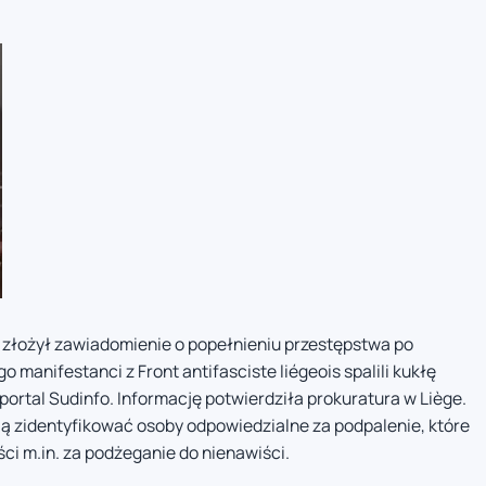
łożył zawiadomienie o popełnieniu przestępstwa po
o manifestanci z Front antifasciste liégeois spalili kukłę
ortal Sudinfo. Informację potwierdziła prokuratura w Liège.
ą zidentyfikować osoby odpowiedzialne za podpalenie, które
i m.in. za podżeganie do nienawiści.