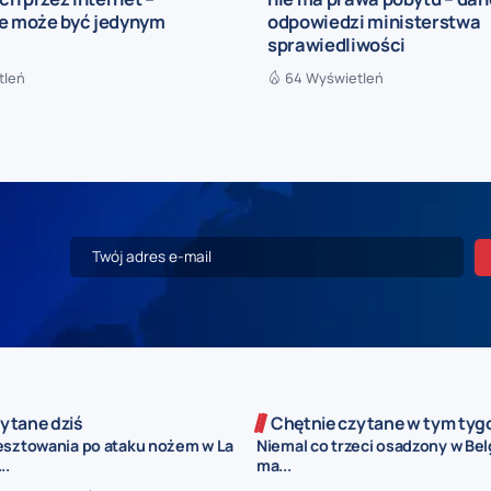
ie może być jedynym
odpowiedzi ministerstwa
ą
sprawiedliwości
tleń
64 Wyświetleń
ytane dziś
Chętnie czytane w tym tyg
esztowania po ataku nożem w La
Niemal co trzeci osadzony w Belg
..
ma...