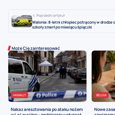
Poprzedni artykuł
Walonia: 8-letni chłopiec potrącony w drodze 
szkoły zmarł po miesiącu śpiączki
Może Cię zainteresować
HAINAUT
BELGIA
Nakaz aresztowania po ataku nożem
Nowe zasa
w La Louvière – podejrzany usłyszał
zawieranyc