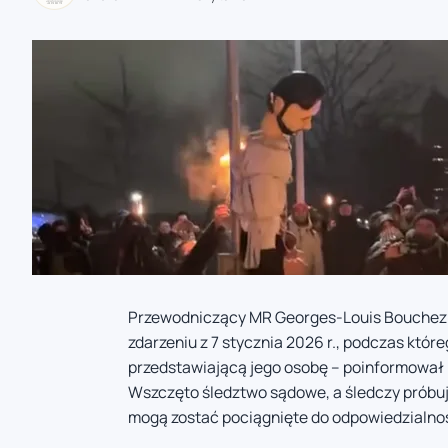
zaobserwuj nas
zaobserwuj nas
zaobserwuj nas
zaobserwuj nas
Przewodniczący MR Georges-Louis Bouchez z
zdarzeniu z 7 stycznia 2026 r., podczas któreg
przedstawiającą jego osobę – poinformował p
Wszczęto śledztwo sądowe, a śledczy próbuj
mogą zostać pociągnięte do odpowiedzialnośc