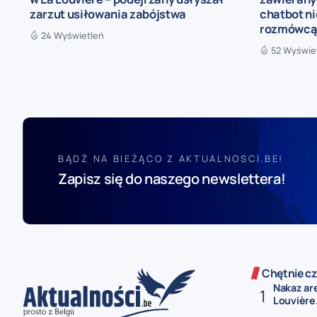
zarzut usiłowania zabójstwa
chatbot n
rozmówc
24 Wyświetleń
52 Wyświe
BĄDŹ NA BIEŻĄCO Z AKTUALNOSCI.BE!
Zapisz się do naszego newslettera!
Chętnie cz
Nakaz ar
Louvière.