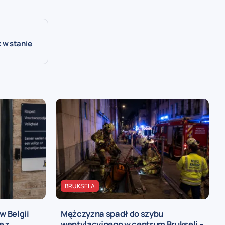
 w stanie
BRUKSELA
w Belgii
Mężczyzna spadł do szybu
e z
wentylacyjnego w centrum Brukseli –