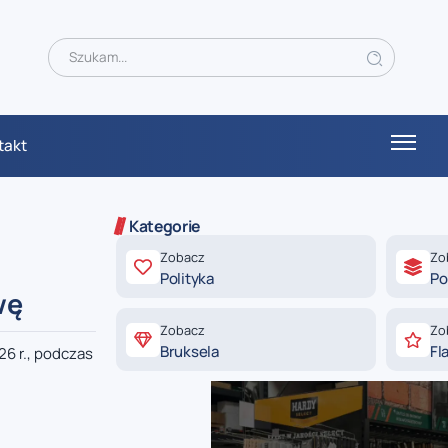
takt
Kategorie
Zobacz
Zo
Polityka
Po
wę
Zobacz
Zo
Bruksela
Fl
6 r., podczas