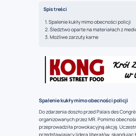
Spis treści
Spalenie kukły mimo obecności policji
Śledztwo oparte na materiałach z med
Możliwe zarzuty karne
Spalenie kukły mimo obecności policji
Do zdarzenia doszło przed Palais des Congr
organizowanych przez MR. Pomimo obecności
przeprowadziła prowokacyjną akcję. Uczestnic
przedstawiający lidera liberałów, skandując 