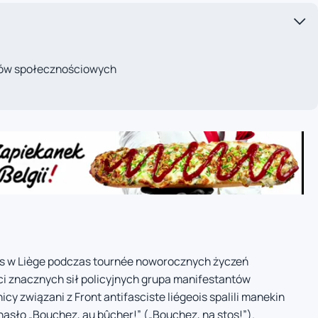
iów społecznościowych
ès w Liège podczas tournée noworocznych życzeń
 znacznych sił policyjnych grupa manifestantów
y związani z Front antifasciste liégeois spalili manekin
hasło „Bouchez, au bûcher!” („Bouchez, na stos!”).