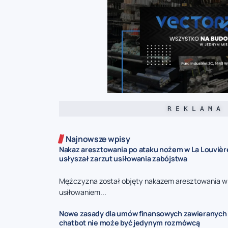
R E K L A M A
Najnowsze wpisy
Nakaz aresztowania po ataku nożem w La Louvièr
usłyszał zarzut usiłowania zabójstwa
Mężczyzna został objęty nakazem aresztowania w
usiłowaniem...
Nowe zasady dla umów finansowych zawieranych p
chatbot nie może być jedynym rozmówcą