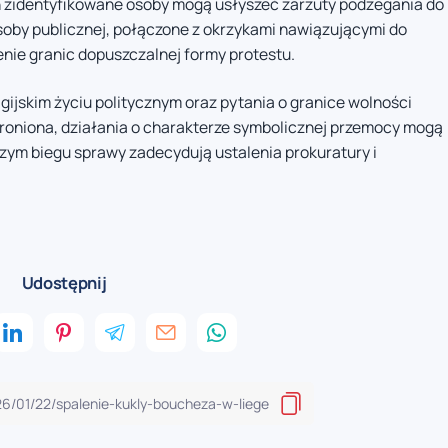
zidentyfikowane osoby mogą usłyszeć zarzuty podżegania do
soby publicznej, połączone z okrzykami nawiązującymi do
nie granic dopuszczalnej formy protestu.
ijskim życiu politycznym oraz pytania o granice wolności
hroniona, działania o charakterze symbolicznej przemocy mogą
zym biegu sprawy zadecydują ustalenia prokuratury i
Udostępnij