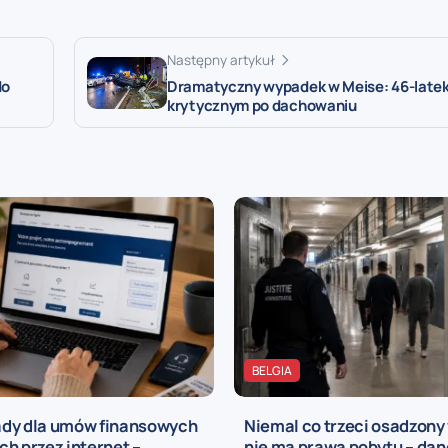
Następny artykuł
do
Dramatyczny wypadek w Meise: 46-latek
krytycznym po dachowaniu
BELGIA
dy dla umów finansowych
Niemal co trzeci osadzony 
h przez internet –
nie ma prawa pobytu – dan