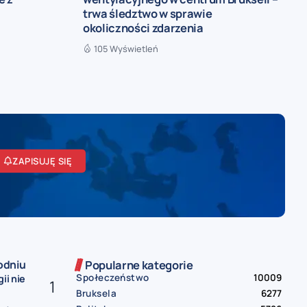
trwa śledztwo w sprawie
okoliczności zdarzenia
105 Wyświetleń
ZAPISUJĘ SIĘ
odniu
Popularne kategorie
Społeczeństwo
10009
ii nie
Bruksela
6277