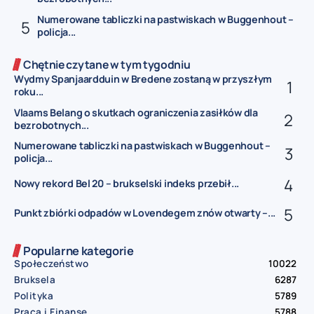
Numerowane tabliczki na pastwiskach w Buggenhout –
policja...
Chętnie czytane w tym tygodniu
Wydmy Spanjaardduin w Bredene zostaną w przyszłym
roku...
Vlaams Belang o skutkach ograniczenia zasiłków dla
bezrobotnych...
Numerowane tabliczki na pastwiskach w Buggenhout –
policja...
Nowy rekord Bel 20 – brukselski indeks przebił...
Punkt zbiórki odpadów w Lovendegem znów otwarty –...
Popularne kategorie
Społeczeństwo
10022
Bruksela
6287
Polityka
5789
Praca i Finanse
5788