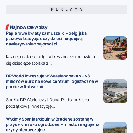
R E K L A M A
Najnowsze wpisy
Papierowe kwiaty za muszelki – belgijska
plażowa tradycja uczy dzieci negocjacji i
nawiązywania znajomości
Każdego lata na belgijskim wybrzeżu pojawiają
się dziecięce stoiska z...
DP World inwestuje w Waaslandhaven – 48
milionów euro na nowe centrum logistyczne w
porcie w Antwerpii
Spółka DP World, czyli Dubai Ports, ogłosiła
początkową inwestycję...
Wydmy Spanjaardduin w Bredene zostaną w
przyszłym roku ogrodzone – miasto reaguje na
czyny nieobyczajne