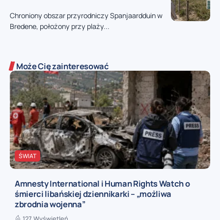
Chroniony obszar przyrodniczy Spanjaardduin w
Bredene, położony przy plaży...
Może Cię zainteresować
ŚWIAT
Amnesty International i Human Rights Watch o
śmierci libańskiej dziennikarki – „możliwa
zbrodnia wojenna”
127 Wyświetleń