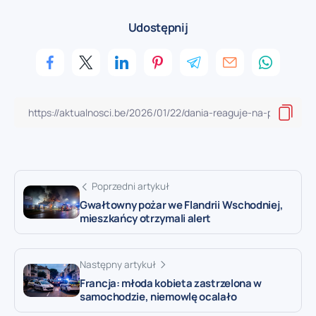
Udostępnij
Poprzedni artykuł
Gwałtowny pożar we Flandrii Wschodniej,
mieszkańcy otrzymali alert
Następny artykuł
Francja: młoda kobieta zastrzelona w
samochodzie, niemowlę ocalało