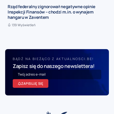
Rząd federalny zignorował negatywne opinie
Inspekcji Finansów – chodzi m.in. o wynajem
hangaru w Zaventem
139 Wyświetleń
BĄDŹ NA BIEŻĄCO Z AKTUALNOSCI.BE!
Zapisz się do naszego newslettera!
ZAPISUJĘ SIĘ