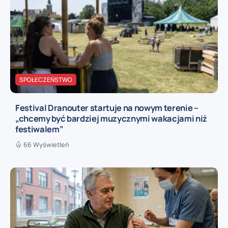
SPOŁECZEŃSTWO
Festival Dranouter startuje na nowym terenie –
„chcemy być bardziej muzycznymi wakacjami niż
festiwalem”
66 Wyświetleń