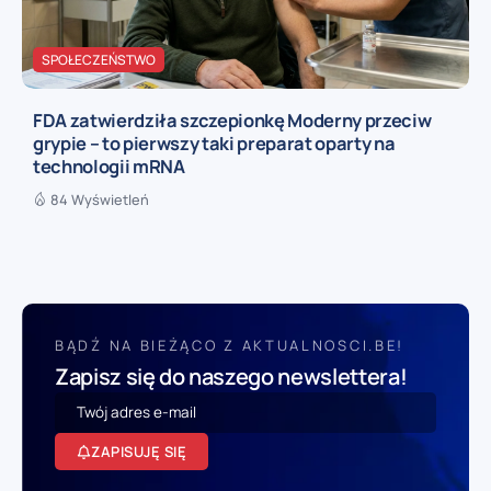
SPOŁECZEŃSTWO
FDA zatwierdziła szczepionkę Moderny przeciw
grypie – to pierwszy taki preparat oparty na
technologii mRNA
84 Wyświetleń
BĄDŹ NA BIEŻĄCO Z AKTUALNOSCI.BE!
Zapisz się do naszego newslettera!
ZAPISUJĘ SIĘ