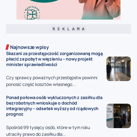
R E K L A M A
Najnowsze wpisy
Skazani za przestępczość zorganizowaną mogą
płacić za pobyt w więzieniu – nowy projekt
minister sprawiedliwości
Czy sprawcy poważnych przestępstw powinni
ponosić część kosztów własnego...
Ponad połowa osób wykluczonych z zasiłku dla
bezrobotnych wnioskuje o dochód
integracyjny – odsetek wyższy od rządowych
prognoz
Spośród 99 tysięcy osób, które w tym roku
utraciły prawo do zasiłku dla...