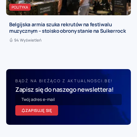
POLITYKA
Belgijska armia szuka rekrutów na festiwalu
muzycznym – stoisko obrony stanie na Suikerrock
94 Wyświetleń
BĄDŹ NA BIEŻĄCO Z AKTUALNOSCI.BE!
Zapisz się do naszego newslettera!
ZAPISUJĘ SIĘ