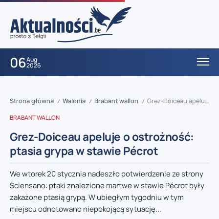
06
Aug
2026
Strona główna
Walonia
Brabant wallon
Grez-Doiceau apeluje o ostrożność: ptasia grypa w stawie Pécrot
/
/
/
BRABANT WALLON
Grez-Doiceau apeluje o ostrożność:
ptasia grypa w stawie Pécrot
We wtorek 20 stycznia nadeszło potwierdzenie ze strony
Sciensano: ptaki znalezione martwe w stawie Pécrot były
zakażone ptasią grypą. W ubiegłym tygodniu w tym
miejscu odnotowano niepokojącą sytuację...