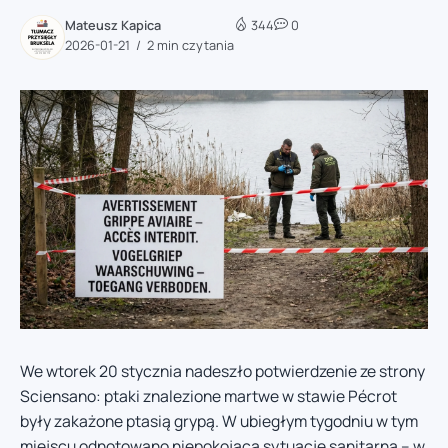
Mateusz Kapica
344
0
2026-01-21
2 min czytania
We wtorek 20 stycznia nadeszło potwierdzenie ze strony
Sciensano: ptaki znalezione martwe w stawie Pécrot
były zakażone ptasią grypą. W ubiegłym tygodniu w tym
miejscu odnotowano niepokojącą sytuację sanitarną – w