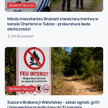
BRABANT WALLON
Młody mieszkaniec Brukseli znaleziony martwy w
kanale Charleroi w Tubize – prokuratura bada
okoliczności
310 Wyświetleń
BRABANT WALLON
Susza w Brabancji Walońskiej – zakaz ognisk, grilli
i fajerwerków przedłużony do 31 sierpnia