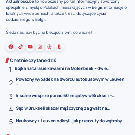
Aktualnosci.be
to nowoczesny portal informacyjny stworzony
specjalnie z myślą o Polakach mieszkających w Belgii: informacje o
lokalnych wydarzeniach, a także treści dotyczące życia
codziennego w Belgii.
Śledź nas, aby być na bieżąco z tym, co ważne!
Chętnie czytane dziś
Bójka na tarasie kawiarni na Molenbeek – dwie...
Poważny wypadek na dworcu autobusowym w Leuven
–...
Iriscare wesprze ponad 60 inicjatyw w Brukseli –...
Sąd w Brukseli skazał mężczyznę za gwałt na...
Naukowcy z Leuven odkryli, jak przerzuty do wątroby...