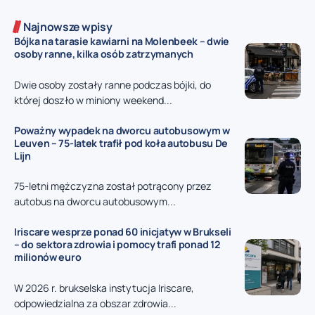
Najnowsze wpisy
Bójka na tarasie kawiarni na Molenbeek – dwie
osoby ranne, kilka osób zatrzymanych
Dwie osoby zostały ranne podczas bójki, do
której doszło w miniony weekend...
Poważny wypadek na dworcu autobusowym w
Leuven – 75-latek trafił pod koła autobusu De
Lijn
75-letni mężczyzna został potrącony przez
autobus na dworcu autobusowym...
Iriscare wesprze ponad 60 inicjatyw w Brukseli
– do sektora zdrowia i pomocy trafi ponad 12
milionów euro
W 2026 r. brukselska instytucja Iriscare,
odpowiedzialna za obszar zdrowia...