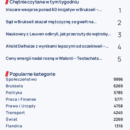
Chętnie czytane w tym tygodniu
Iriscare wesprze ponad 60 inicjatyw w Brukseli –...
Sąd w Brukseli skazał mężczyznę za gwałt na...
Naukowcy z Leuven odkryli, jak przerzuty do wątroby...
Ahold Delhaize z wynikami lepszymi od oczekiwań –...
Ceny energii nadal rosną w Walonii – Testachats...
Popularne kategorie
Społeczeństwo
9996
Bruksela
6269
Polityka
5785
Praca i Finanse
5771
Prawo i Urzędy
4758
Transport
4245
Świat
2269
Flandria
1316