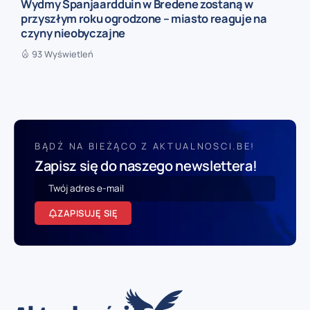
Wydmy Spanjaardduin w Bredene zostaną w
przyszłym roku ogrodzone – miasto reaguje na
czyny nieobyczajne
93 Wyświetleń
BĄDŹ NA BIEŻĄCO Z AKTUALNOSCI.BE!
Zapisz się do naszego newslettera!
ZAPISUJĘ SIĘ