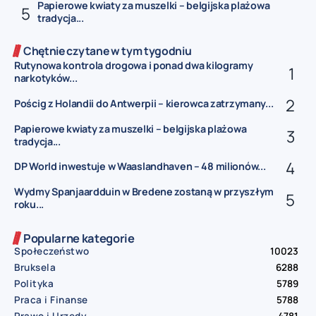
Papierowe kwiaty za muszelki – belgijska plażowa
tradycja...
Chętnie czytane w tym tygodniu
Rutynowa kontrola drogowa i ponad dwa kilogramy
narkotyków...
Pościg z Holandii do Antwerpii – kierowca zatrzymany...
Papierowe kwiaty za muszelki – belgijska plażowa
tradycja...
DP World inwestuje w Waaslandhaven – 48 milionów...
Wydmy Spanjaardduin w Bredene zostaną w przyszłym
roku...
Popularne kategorie
Społeczeństwo
10023
Bruksela
6288
Polityka
5789
Praca i Finanse
5788
Prawo i Urzędy
4781