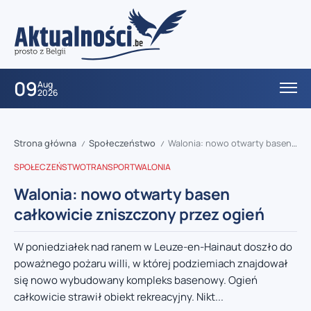
09
Aug
2026
Strona główna
Społeczeństwo
Walonia: nowo otwarty basen całkowicie zniszczony przez ogień
/
/
SPOŁECZEŃSTWO
TRANSPORT
WALONIA
Walonia: nowo otwarty basen
całkowicie zniszczony przez ogień
W poniedziałek nad ranem w Leuze-en-Hainaut doszło do
poważnego pożaru willi, w której podziemiach znajdował
się nowo wybudowany kompleks basenowy. Ogień
całkowicie strawił obiekt rekreacyjny. Nikt...