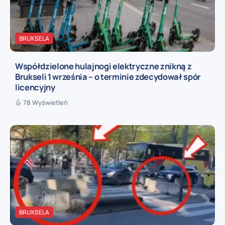
BRUKSELA
Współdzielone hulajnogi elektryczne znikną z
Brukseli 1 września – o terminie zdecydował spór
licencyjny
78 Wyświetleń
BRUKSELA