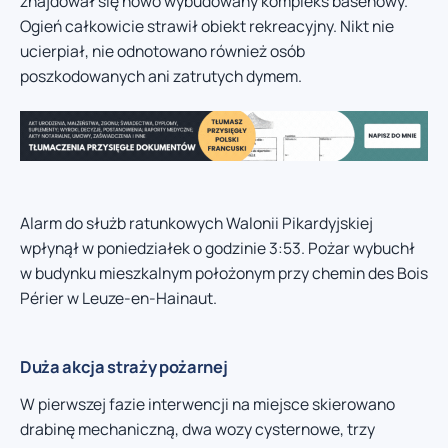
znajdował się nowo wybudowany kompleks basenowy.
Ogień całkowicie strawił obiekt rekreacyjny. Nikt nie
ucierpiał, nie odnotowano również osób
poszkodowanych ani zatrutych dymem.
Alarm do służb ratunkowych Walonii Pikardyjskiej
wpłynął w poniedziałek o godzinie 3:53. Pożar wybuchł
w budynku mieszkalnym położonym przy chemin des Bois
Périer w Leuze-en-Hainaut.
Duża akcja straży pożarnej
W pierwszej fazie interwencji na miejsce skierowano
drabinę mechaniczną, dwa wozy cysternowe, trzy