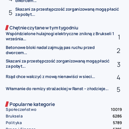
dworcem...
Skazani za przestępczość zorganizowaną mogą płacić
za pobyt...
Chętnie czytane w tym tygodniu
Współdzielone hulajnogi elektryczne znikną z Brukseli 1
września...
Betonowe bloki nadal zajmują pas ruchu przed
dworcem...
Skazani za przestępczość zorganizowaną mogą płacić
za pobyt...
Rząd chce walczyć z mową nienawiści w sieci...
Włamanie do remizy strażackiej w Ranst – złodzieje...
Popularne kategorie
Społeczeństwo
10019
Bruksela
6286
Polityka
5789