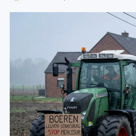
zaobserwuj nas
zaobserwuj nas
zaobserwuj nas
zaobserwuj nas