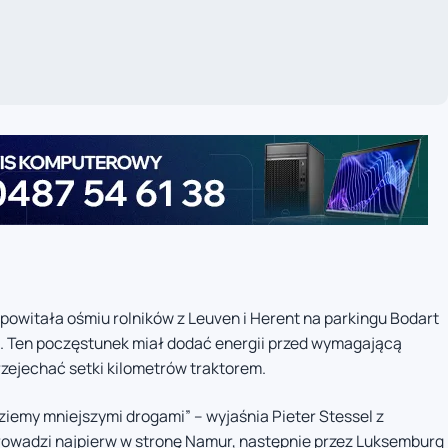
witała ośmiu rolników z Leuven i Herent na parkingu Bodart
a. Ten poczęstunek miał dodać energii przed wymagającą
zejechać setki kilometrów traktorem.
ziemy mniejszymi drogami” – wyjaśnia Pieter Stessel z
rowadzi najpierw w stronę Namur, następnie przez Luksemburg