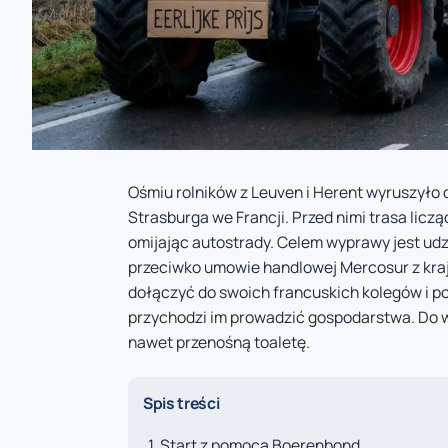
Ośmiu rolników z Leuven i Herent wyruszyło 
Strasburga we Francji. Przed nimi trasa lic
omijając autostrady. Celem wyprawy jest ud
przeciwko umowie handlowej Mercosur z kraja
dołączyć do swoich francuskich kolegów i po
przychodzi im prowadzić gospodarstwa. Do wy
nawet przenośną toaletę.
Spis treści
Start z pomocą Boerenbond