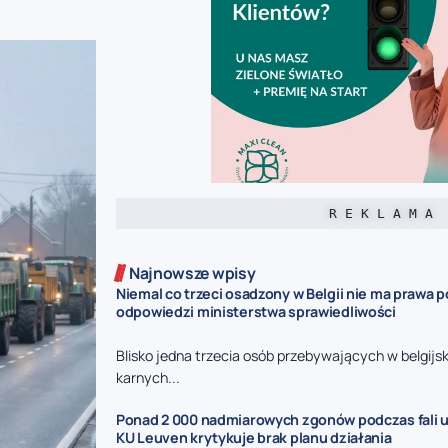
R E K L A M A
Najnowsze wpisy
Niemal co trzeci osadzony w Belgii nie ma prawa p
odpowiedzi ministerstwa sprawiedliwości
Blisko jedna trzecia osób przebywających w belgijs
karnych...
Ponad 2 000 nadmiarowych zgonów podczas fali u
KU Leuven krytykuje brak planu działania