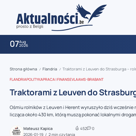
07
Aug
2026
Strona główna
Flandria
Traktorami z Leuven do Strasburga – ro
/
/
FLANDRIA
POLITYKA
PRACA I FINANSE
VLAAMS-BRABANT
Traktorami z Leuven do Strasburg
Ośmiu rolników z Leuven i Herent wyruszyło dziś wcześnie r
zaobserwuj nas
licząca około 430 km, którą muszą pokonać lokalnymi drogami
zaobserwuj nas
Mateusz Kapica
452
0
2026-01-19
2 min czytania