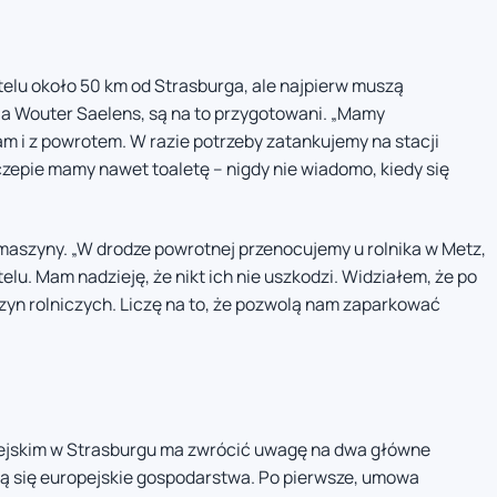
lu około 50 km od Strasburga, ale najpierw muszą
la Wouter Saelens, są na to przygotowani. „Mamy
m i z powrotem. W razie potrzeby zatankujemy na stacji
zepie mamy nawet toaletę – nigdy nie wiadomo, kiedy się
aszyny. „W drodze powrotnej przenocujemy u rolnika w Metz,
telu. Mam nadzieję, że nikt ich nie uszkodzi. Widziałem, że po
szyn rolniczych. Liczę na to, że pozwolą nam zaparkować
pejskim w Strasburgu ma zwrócić uwagę na dwa główne
rzą się europejskie gospodarstwa. Po pierwsze, umowa