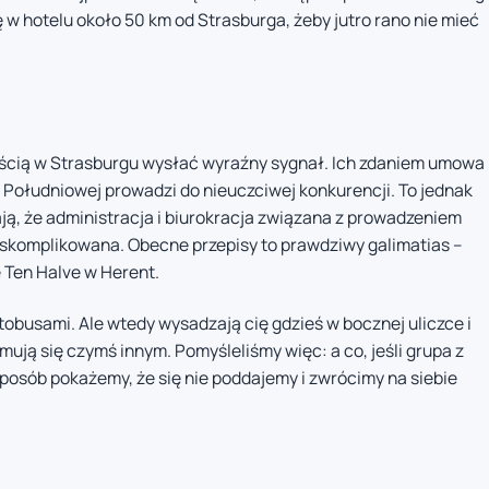
ę w hotelu około 50 km od Strasburga, żeby jutro rano nie mieć
ością w Strasburgu wysłać wyraźny sygnał. Ich zdaniem umowa
i Południowej prowadzi do nieuczciwej konkurencji. To jednak
ają, że administracja i biurokracja związana z prowadzeniem
 skomplikowana. Obecne przepisy to prawdziwy galimatias –
Ten Halve w Herent.
tobusami. Ale wtedy wysadzają cię gdzieś w bocznej uliczce i
ują się czymś innym. Pomyśleliśmy więc: a co, jeśli grupa z
sposób pokażemy, że się nie poddajemy i zwrócimy na siebie