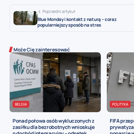
Poprzedni artykuł
Blue Monday i kontakt z naturą – coraz
popularniejszy sposób na stres
Może Cię zainteresować
BELGIA
POLITYKA
Ponad połowa osób wykluczonych z
FIFA przep
zasiłku dla bezrobotnych wnioskuje
prywatyzac
o dochód integracyjny – odsetek
poparcie w