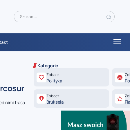
takt
Kategorie
Zobacz
Zo
Polityka
Po
ercosur
Zobacz
Zo
Bruksela
Fl
ed nimi trasa