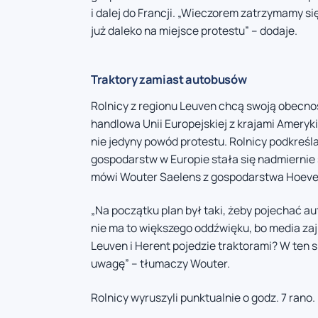
i dalej do Francji. „Wieczorem zatrzymamy si
już daleko na miejsce protestu” – dodaje.
Traktory zamiast autobusów
Rolnicy z regionu Leuven chcą swoją obecn
handlowa Unii Europejskiej z krajami Ameryk
nie jedyny powód protestu. Rolnicy podkreśl
gospodarstw w Europie stała się nadmiernie
mówi Wouter Saelens z gospodarstwa Hoeve 
„Na początku plan był taki, żeby pojechać au
nie ma to większego oddźwięku, bo media zajm
Leuven i Herent pojedzie traktorami? W ten 
uwagę” – tłumaczy Wouter.
Rolnicy wyruszyli punktualnie o godz. 7 rano.