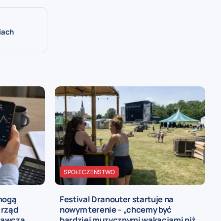
iach
SPOŁECZEŃSTWO
 mogą
Festival Dranouter startuje na
 rząd
nowym terenie – „chcemy być
rawczą
bardziej muzycznymi wakacjami niż