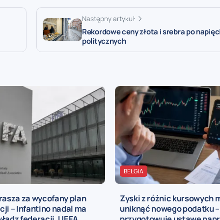
Następny artykuł
Rekordowe ceny złota i srebra po napięc
politycznych
BELGIA
rasza za wycofany plan
Zyski z różnic kursowych
ji – Infantino nadal ma
uniknąć nowego podatku –
ładz federacji, UEFA
przygotowuje ustawę nap