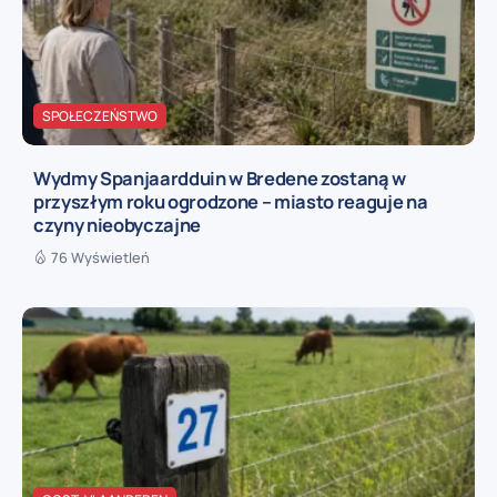
SPOŁECZEŃSTWO
Wydmy Spanjaardduin w Bredene zostaną w
przyszłym roku ogrodzone – miasto reaguje na
czyny nieobyczajne
76 Wyświetleń