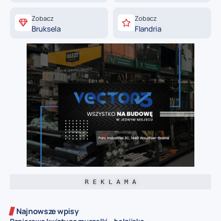
Zobacz
Zobacz
Bruksela
Flandria
R E K L A M A
Najnowsze wpisy