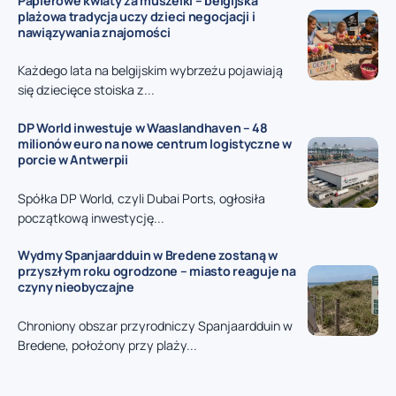
Papierowe kwiaty za muszelki – belgijska
plażowa tradycja uczy dzieci negocjacji i
nawiązywania znajomości
Każdego lata na belgijskim wybrzeżu pojawiają
się dziecięce stoiska z...
DP World inwestuje w Waaslandhaven – 48
milionów euro na nowe centrum logistyczne w
porcie w Antwerpii
Spółka DP World, czyli Dubai Ports, ogłosiła
początkową inwestycję...
Wydmy Spanjaardduin w Bredene zostaną w
przyszłym roku ogrodzone – miasto reaguje na
czyny nieobyczajne
Chroniony obszar przyrodniczy Spanjaardduin w
Bredene, położony przy plaży...