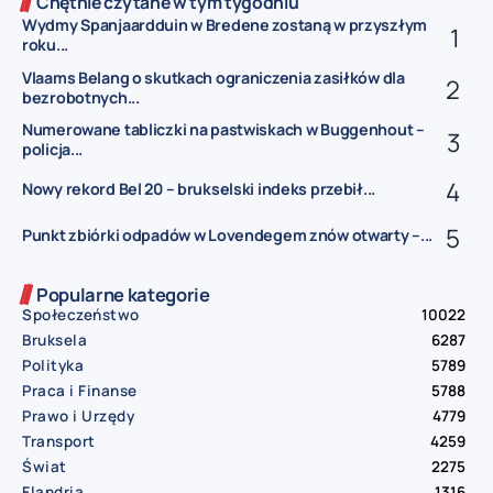
Chętnie czytane w tym tygodniu
Wydmy Spanjaardduin w Bredene zostaną w przyszłym
roku...
Vlaams Belang o skutkach ograniczenia zasiłków dla
bezrobotnych...
Numerowane tabliczki na pastwiskach w Buggenhout –
policja...
Nowy rekord Bel 20 – brukselski indeks przebił...
Punkt zbiórki odpadów w Lovendegem znów otwarty –...
Popularne kategorie
Społeczeństwo
10022
Bruksela
6287
Polityka
5789
Praca i Finanse
5788
Prawo i Urzędy
4779
Transport
4259
Świat
2275
Flandria
1316