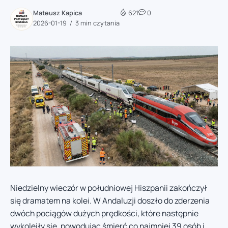
Mateusz Kapica
621
0
2026-01-19
3 min czytania
Niedzielny wieczór w południowej Hiszpanii zakończył
się dramatem na kolei. W Andaluzji doszło do zderzenia
dwóch pociągów dużych prędkości, które następnie
wykoleiły się, powodując śmierć co najmniej 39 osób i