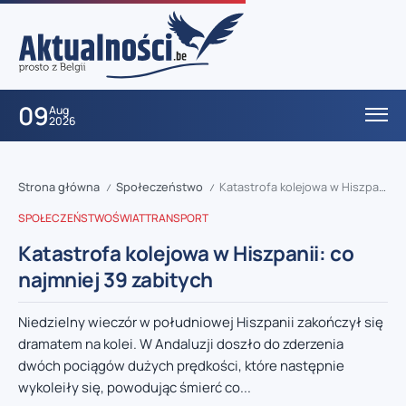
09
Aug
2026
Strona główna
Społeczeństwo
Katastrofa kolejowa w Hiszpanii: co najmniej 39 zabitych
/
/
SPOŁECZEŃSTWO
ŚWIAT
TRANSPORT
Katastrofa kolejowa w Hiszpanii: co
najmniej 39 zabitych
Niedzielny wieczór w południowej Hiszpanii zakończył się
dramatem na kolei. W Andaluzji doszło do zderzenia
dwóch pociągów dużych prędkości, które następnie
wykoleiły się, powodując śmierć co...