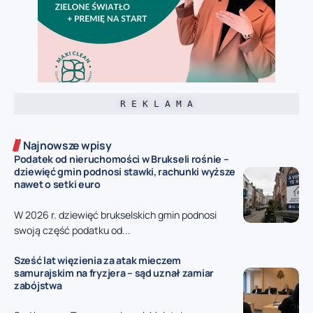
R E K L A M A
Najnowsze wpisy
Podatek od nieruchomości w Brukseli rośnie –
dziewięć gmin podnosi stawki, rachunki wyższe
nawet o setki euro
W 2026 r. dziewięć brukselskich gmin podnosi
swoją część podatku od...
Sześć lat więzienia za atak mieczem
samurajskim na fryzjera – sąd uznał zamiar
zabójstwa