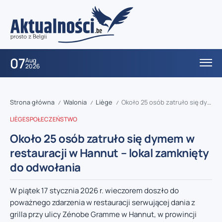
07
Aug
2026
Strona główna
Walonia
Liège
Około 25 osób zatruło się dymem w restauracji w Hannut – lokal zamknięty do odwołania
/
/
/
LIÈGE
SPOŁECZEŃSTWO
Około 25 osób zatruło się dymem w
restauracji w Hannut – lokal zamknięty
do odwołania
W piątek 17 stycznia 2026 r. wieczorem doszło do
poważnego zdarzenia w restauracji serwującej dania z
grilla przy ulicy Zénobe Gramme w Hannut, w prowincji