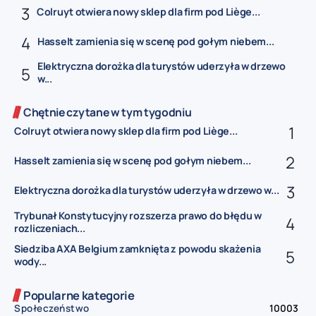
Colruyt otwiera nowy sklep dla firm pod Liège...
Hasselt zamienia się w scenę pod gołym niebem...
Elektryczna dorożka dla turystów uderzyła w drzewo
w...
Chętnie czytane w tym tygodniu
Colruyt otwiera nowy sklep dla firm pod Liège...
Hasselt zamienia się w scenę pod gołym niebem...
Elektryczna dorożka dla turystów uderzyła w drzewo w...
Trybunał Konstytucyjny rozszerza prawo do błędu w
rozliczeniach...
Siedziba AXA Belgium zamknięta z powodu skażenia
wody...
Popularne kategorie
Społeczeństwo
10003