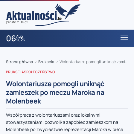
06
Aug
2026
Strona główna
Bruksela
Wolontariusze pomogli uniknąć zamieszek po meczu Maroka na Molenbeek
/
/
BRUKSELA
SPOŁECZEŃSTWO
Wolontariusze pomogli uniknąć
zamieszek po meczu Maroka na
Molenbeek
Współpraca z wolontariuszami oraz lokalnymi
stowarzyszeniami pozwoliła zapobiec zamieszkom na
Molenbeek po zwycięstwie reprezentacji Maroka w piłce