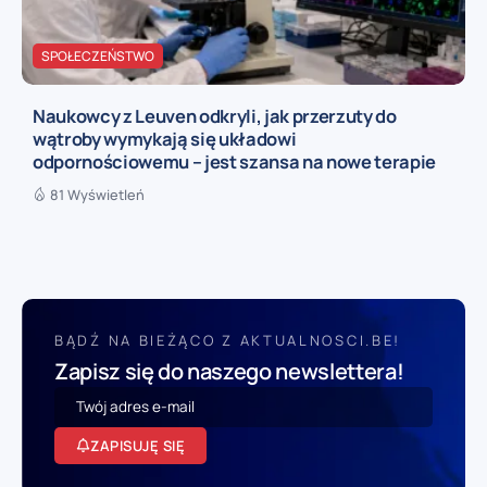
SPOŁECZEŃSTWO
Naukowcy z Leuven odkryli, jak przerzuty do
wątroby wymykają się układowi
odpornościowemu – jest szansa na nowe terapie
81 Wyświetleń
BĄDŹ NA BIEŻĄCO Z AKTUALNOSCI.BE!
Zapisz się do naszego newslettera!
ZAPISUJĘ SIĘ