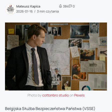
Mateusz Kapica
384
0
2026-01-16
3 min czytania
Photo by
cottonbro studio
on
Pexels
Belgijska Służba Bezpieczeństwa Państwa (VSSE)