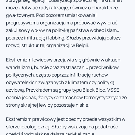
sprzyja segregacji i polaryzacji społecznej. Taki klimat
może ułatwiać radykalizację, również o charakterze
gwałtownym. Pod pozorem umiarkowania i
progresywizmu organizacja ma próbować wywierać
zakulisowy wpływ na politykę państwa wobec islamu
poprzez infiltrację i lobbing. Służby przewidują dalszy
rozwój struktur tej organizacji w Belgii.
Ekstremizm lewicowy przejawia się głównie w aktach
wandalizmu, buncie oraz zastraszaniu przeciwników
politycznych, często poprzez infiltrację ruchów
obywatelskich związanych z klimatem czy polityką
azylową. Przykładem są grupy typu Black Bloc. VSSE
ocenia jednak, że ryzyko zamachów terrorystycznych ze
strony skrajnej lewicy pozostaje niskie.
Ekstremizm prawicowy jest obecny przede wszystkim w
sferze ideologicznej. Służby wskazują na podatność
części środowisk na dalszą radykalizację.