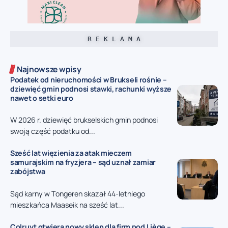
R E K L A M A
Najnowsze wpisy
Podatek od nieruchomości w Brukseli rośnie –
dziewięć gmin podnosi stawki, rachunki wyższe
nawet o setki euro
W 2026 r. dziewięć brukselskich gmin podnosi
swoją część podatku od...
Sześć lat więzienia za atak mieczem
samurajskim na fryzjera – sąd uznał zamiar
zabójstwa
Sąd karny w Tongeren skazał 44-letniego
mieszkańca Maaseik na sześć lat...
Colruyt otwiera nowy sklep dla firm pod Liège –