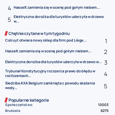
Hasselt zamienia się w scenę pod gołym niebem...
Elektryczna dorożka dla turystów uderzyła w drzewo
w...
Chętnie czytane w tym tygodniu
Colruyt otwiera nowy sklep dla firm pod Liège...
Hasselt zamienia się w scenę pod gołym niebem...
Elektryczna dorożka dla turystów uderzyła w drzewo w...
Trybunał Konstytucyjny rozszerza prawo do błędu w
rozliczeniach...
Siedziba AXA Belgium zamknięta z powodu skażenia
wody...
Popularne kategorie
Społeczeństwo
10003
Bruksela
6275