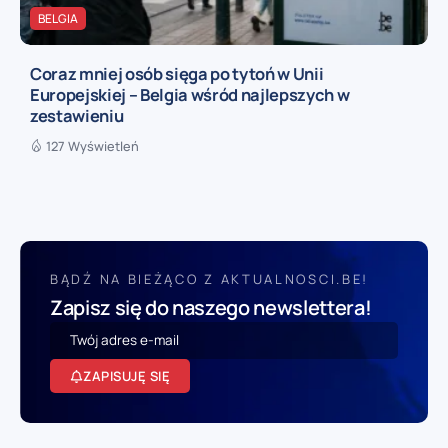
BELGIA
Coraz mniej osób sięga po tytoń w Unii
Europejskiej – Belgia wśród najlepszych w
zestawieniu
127 Wyświetleń
BĄDŹ NA BIEŻĄCO Z AKTUALNOSCI.BE!
Zapisz się do naszego newslettera!
ZAPISUJĘ SIĘ