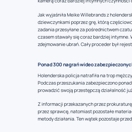
kamerą coraz bardziej intymnych czynności 
Jak wyjaśniła Meike Willebrands z holenders
dziewczynkami poprzez grę, którą częściowo
zadania przesyłane za pośrednictwem czatu.
czasem stawały się coraz bardziej intymne.
zdejmowanie ubrań. Cały proceder był rejes
Ponad 300 nagrań wideo zabezpieczonych
Holenderska policja natrafiła na trop mężcz
Podczas przeszukania zabezpieczono ponad 
prowadzić swoją przestępczą działalność już 
Z informacji przekazanych przez prokuratur
przez sprawcę, natomiast pozostałe materi
metody działania. Ten wątek pozostaje prze