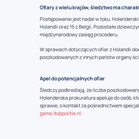
Ofiary z wielu krajów, śledztwo ma char
Postępowanie jest nadal w toku. Holenderski
Holandii oraz 15 z Belgii. Pozostałe dziewcz
międzynarodowy zasięg procederu.
W sprawach dotyczących ofiar z Holandii do
poszkodowanych z innych państw organy ści
Apel do potencjalnych ofiar
Śledczy podkreślają, że liczba poszkodowan
Holenderska prokuratura apeluje do osób, któ
sprawie, o kontakt za pośrednictwem specja
game.lb@politie.nl
.