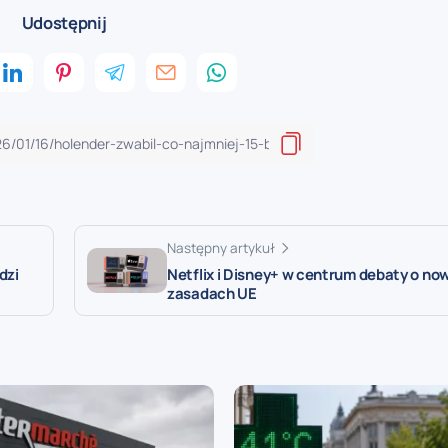
Udostępnij
Następny artykuł
dzi
Netflix i Disney+ w centrum debaty o no
zasadach UE