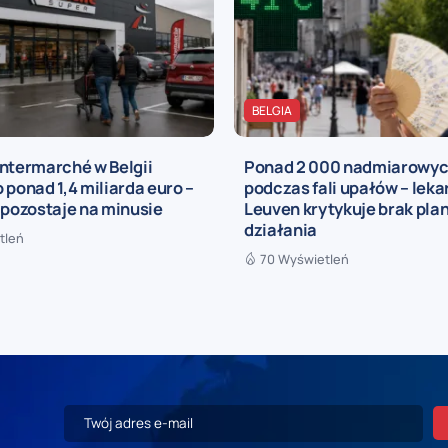
BELGIA
ntermarché w Belgii
Ponad 2 000 nadmiarowy
 ponad 1,4 miliarda euro –
podczas fali upałów – leka
 pozostaje na minusie
Leuven krytykuje brak pla
działania
tleń
70 Wyświetleń