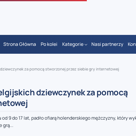
Strona Główna
Po kolei
Kategorie
Nasi partnerzy
Kon
h dziewczynek za pomocą stworzonej przez siebie gry internetowej
belgijskich dziewczynek za pomocą
rnetowej
 od 9 do 17 lat, padło ofiarą holenderskiego mężczyzny, który w
 grą...