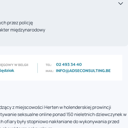
h przez policję
arakter międzynarodowy
zący z miejscowości Herten w holenderskiej prowincji
tywanie seksualne online ponad 150 nieletnich dziewczynek w
ych ofiary były stopniowo nakłaniane do wykonywania przed