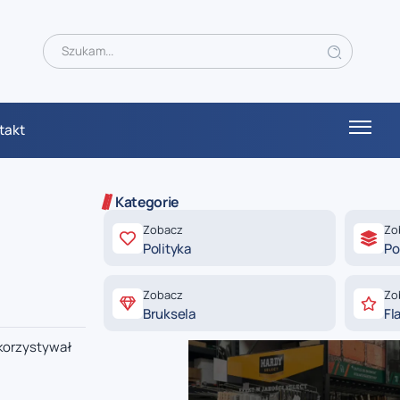
takt
Kategorie
Zobacz
Zo
Polityka
Po
Zobacz
Zo
Bruksela
Fl
ykorzystywał