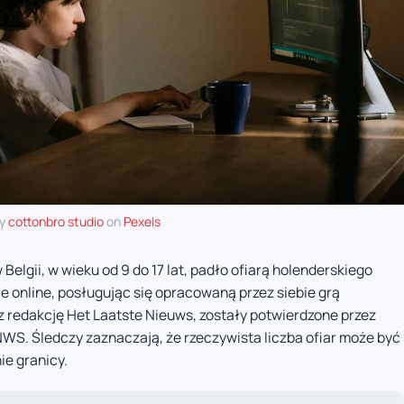
by
cottonbro studio
on
Pexels
elgii, w wieku od 9 do 17 lat, padło ofiarą holenderskiego
e online, posługując się opracowaną przez siebie grą
z redakcję Het Laatste Nieuws, zostały potwierdzone przez
WS. Śledczy zaznaczają, że rzeczywista liczba ofiar może być
ie granicy.