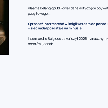
Vlaams Belang opublikował dane dotyczące obywat
pobytowego...
Sprzedaż Intermarché w Belgii wzrosła do ponad 1
– sieć nadal pozostaje na minusie
Intermarché Belgique zakończył 2025 r. znacznym
obrotów, jednak...