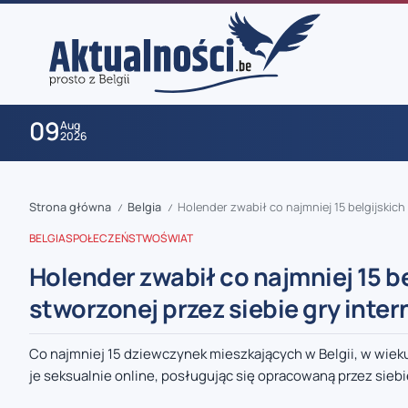
09
Aug
2026
Strona główna
Belgia
Holender zwabił co najmniej 15 belgijskic
/
/
BELGIA
SPOŁECZEŃSTWO
ŚWIAT
Holender zwabił co najmniej 15 
stworzonej przez siebie gry inte
zaobserwuj nas
Co najmniej 15 dziewczynek mieszkających w Belgii, w wieku
je seksualnie online, posługując się opracowaną przez siebie
zaobserwuj nas