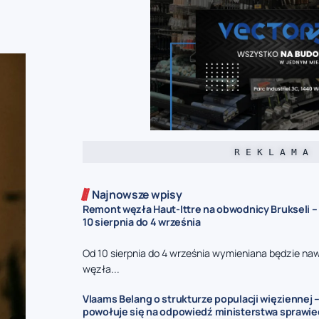
R E K L A M A
Najnowsze wpisy
Remont węzła Haut-Ittre na obwodnicy Brukseli –
10 sierpnia do 4 września
Od 10 sierpnia do 4 września wymieniana będzie na
węzła...
Vlaams Belang o strukturze populacji więziennej –
powołuje się na odpowiedź ministerstwa sprawie