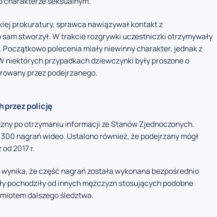
o charakterze seksualnym.
kiej prokuratury, sprawca nawiązywał kontakt z
 sam stworzył. W trakcie rozgrywki uczestniczki otrzymywały
 Początkowo polecenia miały niewinny charakter, jednak z
 W niektórych przypadkach dziewczynki były proszone o
trowany przez podejrzanego.
 przez policję
yzny po otrzymaniu informacji ze Stanów Zjednoczonych.
300 nagrań wideo. Ustalono również, że podejrzany mógł
od 2017 r.
ę wynika, że część nagrań została wykonana bezpośrednio
ały pochodziły od innych mężczyzn stosujących podobne
dmiotem dalszego śledztwa.