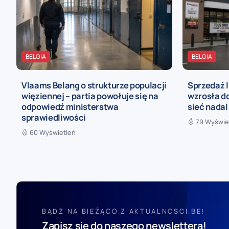
BELGIA
BELGIA
Vlaams Belang o strukturze populacji
Sprzedaż I
więziennej – partia powołuje się na
wzrosła do
odpowiedź ministerstwa
sieć nadal
sprawiedliwości
79 Wyświe
60 Wyświetleń
BĄDŹ NA BIEŻĄCO Z AKTUALNOSCI.BE!
Zapisz się do naszego newslettera!