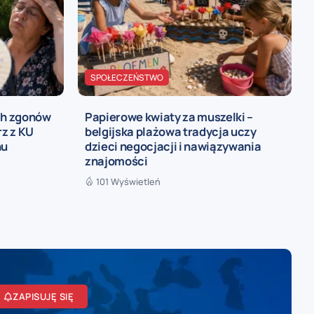
SPOŁECZEŃSTWO
ch zgonów
Papierowe kwiaty za muszelki –
rz z KU
belgijska plażowa tradycja uczy
nu
dzieci negocjacji i nawiązywania
znajomości
101 Wyświetleń
ZAPISUJĘ SIĘ