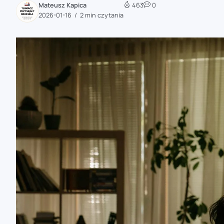
Mateusz Kapica
463
0
zaobserwuj nas
2026-01-16
2 min czytania
zaobserwuj nas
zaobserwuj nas
zaobserwuj nas