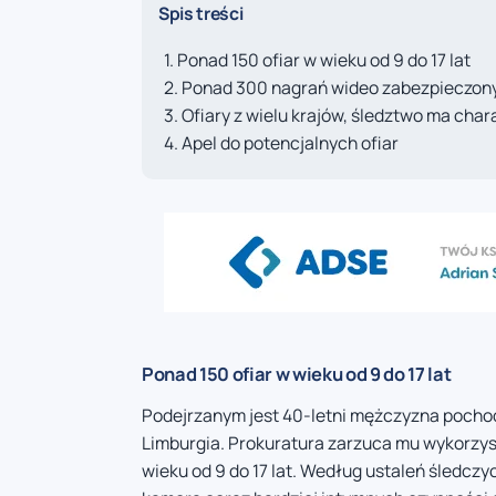
Spis treści
Ponad 150 ofiar w wieku od 9 do 17 lat
Ponad 300 nagrań wideo zabezpieczonyc
Ofiary z wielu krajów, śledztwo ma ch
Apel do potencjalnych ofiar
Ponad 150 ofiar w wieku od 9 do 17 lat
Podejrzanym jest 40-letni mężczyzna pochod
Limburgia. Prokuratura zarzuca mu wykorzys
wieku od 9 do 17 lat. Według ustaleń śledcz