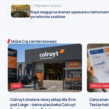
Poprzedni artykuł
Rząd reaguje na dramat opiekunów nieformaln
po reformie zasiłków
Może Cię zainteresować
LIÈGE
PRACA I FIN
Colruyt otwiera nowy sklep dla firm
Ceny energ
pod Liège – ósma placówka Colruyt
Testachat