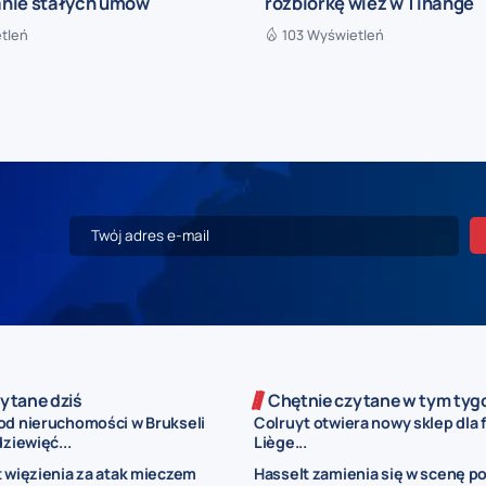
nie stałych umów
rozbiórkę wież w Tihange
tleń
103 Wyświetleń
ytane dziś
Chętnie czytane w tym tyg
od nieruchomości w Brukseli
Colruyt otwiera nowy sklep dla 
dziewięć...
Liège...
t więzienia za atak mieczem
Hasselt zamienia się w scenę p