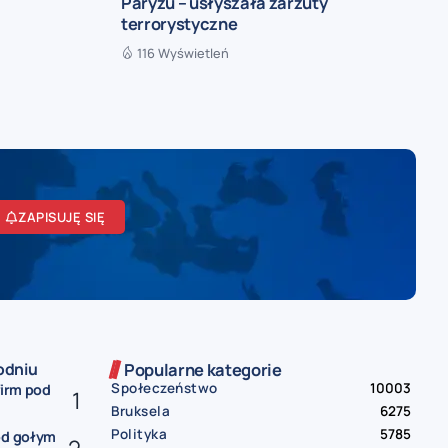
Paryżu – usłyszała zarzuty
terrorystyczne
116 Wyświetleń
ZAPISUJĘ SIĘ
odniu
Popularne kategorie
Społeczeństwo
10003
firm pod
Bruksela
6275
Polityka
5785
od gołym