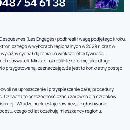
 Desquesnes (Les Engagés) podkreślił wagę podjętego kroku.
tronicznego w wyborach regionalnych w 2029 r. oraz w
wyraźny sygnał dążenia do większej efektywności,
ich obywateli. Minister określił tę reformę jako długo
io przygotowaną, zaznaczając, że jest to konkretny postęp
woli na uproszczenie i przyspieszenie całej procedury
ść. Oznacza to oszczędność czasu zarówno dla członków
nistracji. Władze podkreślają również, że głosowanie
ocesu, czego od lat oczekują mieszkańcy regionu.