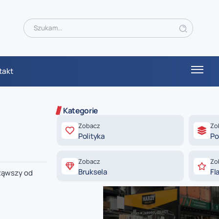
takt
Kategorie
Zobacz
Zo
Polityka
Po
Zobacz
Zo
Bruksela
Fl
cząwszy od