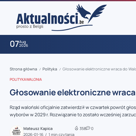
07
Aug
2026
Strona główna
Polityka
Głosowanie elektroniczne wraca do Walo
/
/
POLITYKA
WALONIA
Głosowanie elektroniczne wraca
Rząd waloński oficjalnie zatwierdził w czwartek powrót g
zaobserwuj nas
wyborów w 2029 r. Rozwiązanie to zostało wcześniej zarzucon
zaobserwuj nas
Mateusz Kapica
358
0
2026-01-16
1 min czytania