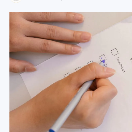
zaobserwuj nas
zaobserwuj nas
zaobserwuj nas
zaobserwuj nas