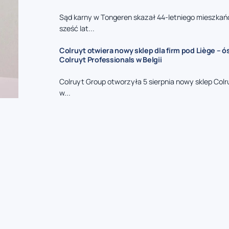
Sąd karny w Tongeren skazał 44-letniego mieszkań
sześć lat...
Colruyt otwiera nowy sklep dla firm pod Liège – 
Colruyt Professionals w Belgii
Colruyt Group otworzyła 5 sierpnia nowy sklep Colr
w...