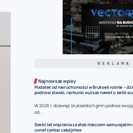
R E K L A M A
Najnowsze wpisy
Podatek od nieruchomości w Brukseli rośnie – dz
podnosi stawki, rachunki wyższe nawet o setki eu
W 2026 r. dziewięć brukselskich gmin podnosi swoj
od...
Sześć lat więzienia za atak mieczem samurajskim n
uznał zamiar zabójstwa