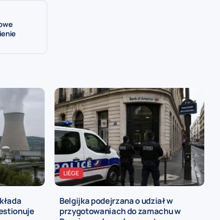
dowe
ienie
LIÈGE
składa
Belgijka podejrzana o udział w
estionuje
przygotowaniach do zamachu w