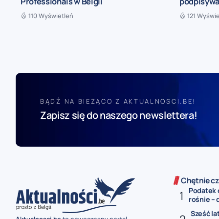
Professionals w Belgii
podpisywa
110 Wyświetleń
121 Wyświe
BĄDŹ NA BIEŻĄCO Z AKTUALNOSCI.BE!
Zapisz się do naszego newslettera!
Chętnie cz
Podatek 
rośnie – 
Sześć la
Aktualnosci.be
to nowoczesny portal