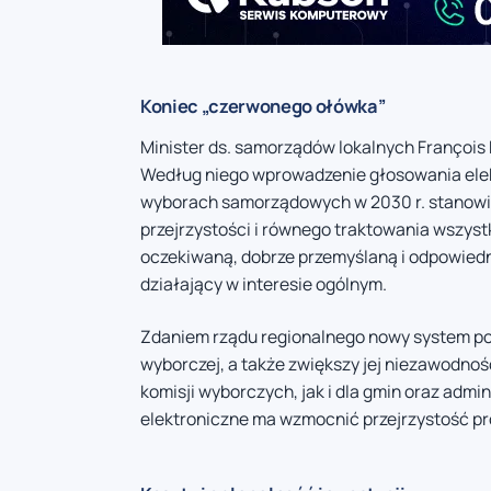
Koniec „czerwonego ołówka”
Minister ds. samorządów lokalnych François
Według niego wprowadzenie głosowania elek
wyborach samorządowych w 2030 r. stanowi 
przejrzystości i równego traktowania wszystk
oczekiwaną, dobrze przemyślaną i odpowiedn
działający w interesie ogólnym.
Zdaniem rządu regionalnego nowy system poz
wyborczej, a także zwiększy jej niezawodno
komisji wyborczych, jak i dla gmin oraz admi
elektroniczne ma wzmocnić przejrzystość pr