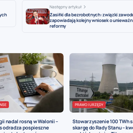
Następny artykuł
ych
Zasiłki dla bezrobotnych: związki zawo
zapowiadają kolejny wniosek o unieważn
reformy
ANSE
PRAWO I URZĘDY
ii nadal rosną w Walonii –
Stowarzyszenie 100 TWh 
s odradza pospieszne
skargę do Rady Stanu – kw