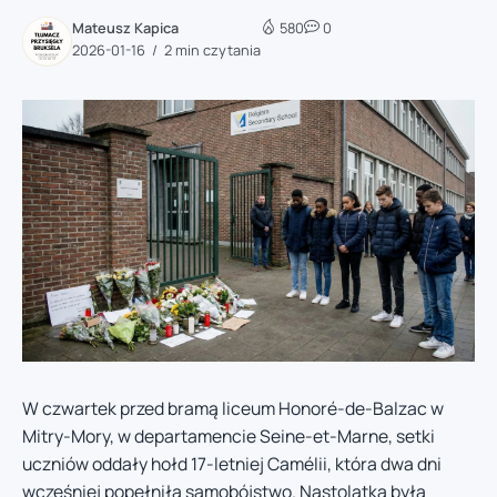
Mateusz Kapica
580
0
2026-01-16
2 min czytania
W czwartek przed bramą liceum Honoré-de-Balzac w
Mitry-Mory, w departamencie Seine-et-Marne, setki
uczniów oddały hołd 17-letniej Camélii, która dwa dni
wcześniej popełniła samobójstwo. Nastolatka była