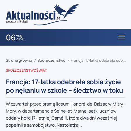
06
Aug
2026
Strona główna
Społeczeństwo
Francja: 17-latka odebrała sobie życie po nękaniu w szkole – śledztwo w toku
/
/
SPOŁECZEŃSTWO
ŚWIAT
Francja: 17-latka odebrała sobie życie
po nękaniu w szkole – śledztwo w toku
W czwartek przed bramą liceum Honoré-de-Balzac w Mitry-
Mory, w departamencie Seine-et-Marne, setki uczniów
oddały hołd 17-letniej Camélii, która dwa dni wcześniej
popełniła samobójstwo. Nastolatka...