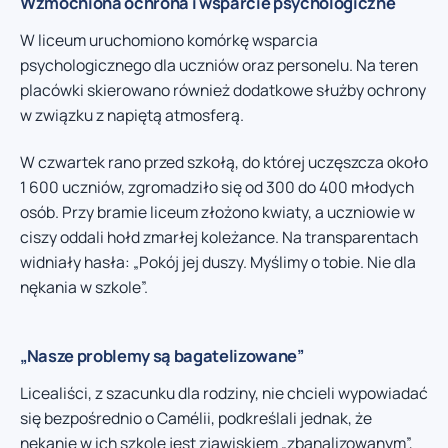
Wzmocniona ochrona i wsparcie psychologiczne
W liceum uruchomiono komórkę wsparcia
psychologicznego dla uczniów oraz personelu. Na teren
placówki skierowano również dodatkowe służby ochrony
w związku z napiętą atmosferą.
W czwartek rano przed szkołą, do której uczęszcza około
1 600 uczniów, zgromadziło się od 300 do 400 młodych
osób. Przy bramie liceum złożono kwiaty, a uczniowie w
ciszy oddali hołd zmarłej koleżance. Na transparentach
widniały hasła: „Pokój jej duszy. Myślimy o tobie. Nie dla
nękania w szkole”.
„Nasze problemy są bagatelizowane”
Licealiści, z szacunku dla rodziny, nie chcieli wypowiadać
się bezpośrednio o Camélii, podkreślali jednak, że
nękanie w ich szkole jest zjawiskiem „zbanalizowanym”,