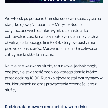
We wtorek po południu Camélia odebrała sobie życie na
stacji kolejowej Villeparisis – Mitry-le-Neuf. Z
dotychczasowych ustaleń wynika, że nastolatka
dobrowolnie zeszła na tory i położyła się na szynach w
chwili wjazdu pociągu linii RER B, który był pusty i nie
przewoził pasażerów. Maszynista nie miał możliwości
zatrzymania składu na czas.
Na miejsce wezwano służby ratunkowe, jednak mogły
one jedynie stwierdzić zgon, do którego doszło krótko
przed godziną 18:00. Ruch kolejowy został wstrzymany w
obu kierunkach na czas prowadzenia czynności przez
służby.
Rodzina alarmowała o nękaniu już w grudniu