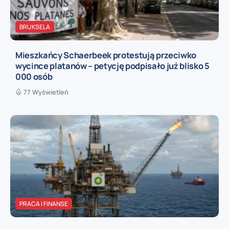
BRUKSELA
Mieszkańcy Schaerbeek protestują przeciwko
wycince platanów – petycję podpisało już blisko 5
000 osób
77 Wyświetleń
PRACA I FINANSE