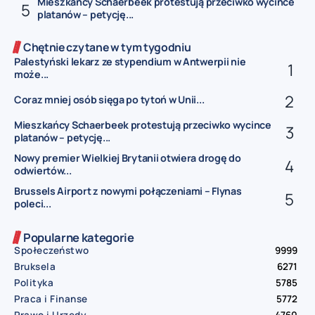
Mieszkańcy Schaerbeek protestują przeciwko wycince
platanów – petycję...
Chętnie czytane w tym tygodniu
Palestyński lekarz ze stypendium w Antwerpii nie
może...
Coraz mniej osób sięga po tytoń w Unii...
Mieszkańcy Schaerbeek protestują przeciwko wycince
platanów – petycję...
Nowy premier Wielkiej Brytanii otwiera drogę do
odwiertów...
Brussels Airport z nowymi połączeniami – Flynas
poleci...
Popularne kategorie
Społeczeństwo
9999
Bruksela
6271
Polityka
5785
Praca i Finanse
5772
Prawo i Urzędy
4760