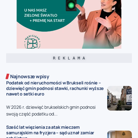
R E K L A M A
Najnowsze wpisy
Podatek od nieruchomości w Brukseli rośnie –
dziewięć gmin podnosi stawki, rachunki wyższe
nawet o setki euro
W 2026 r. dziewięć brukselskich gmin podnosi
swoją część podatku od...
Sześć lat więzienia za atak mieczem
samurajskim na fryzjera – sąd uznał zamiar