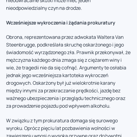
nieodwracalne skutki może mieć jeden
nieodpowiedzialny czyn na drodze.
Wcześniejsze wykroczenia i żądania prokuratury
Obrona, reprezentowana przez adwokata Waltera Van
Steenbrugge, podkreślała skruchę oskarżonego i jego
świadomość wyrządzonego zła. Prawnik przekonywał, że
mężczyzna każdego dnia zmaga się z ciężarem winy i
wie, że tragedii nie da się cofnąć. Argumenty te osłabia
jednak jego wcześniejsza kartoteka wykroczeń
drogowych. Oskarżony był już wielokrotnie karany
między innymi za przekraczanie prędkości, jazdę bez
ważnego ubezpieczenia i przeglądu technicznego oraz
za prowadzenie pojazdu pod wpływem alkoholu.
W związku z tym prokuratura domaga się surowego
wyroku. Oprócz pięciu lat pozbawienia wolności w
zawieszeniu wnosi o wysoką grzywnę oraz dożywotni