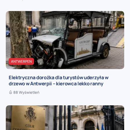
ANTWERPEN
Elektryczna dorożka dla turystów uderzyła w
drzewo w Antwerpii – kierowca lekko ranny
88 Wyświetleń