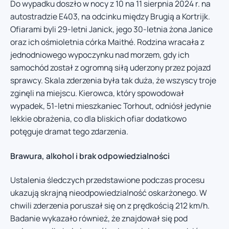
Do wypadku doszło w nocy z 10 na 11 sierpnia 2024 r. na
autostradzie E403, na odcinku między Brugią a Kortrijk.
Ofiarami byli 29-letni Janick, jego 30-letnia żona Janice
oraz ich ośmioletnia córka Maithé. Rodzina wracała z
jednodniowego wypoczynku nad morzem, gdy ich
samochód został z ogromną siłą uderzony przez pojazd
sprawcy. Skala zderzenia była tak duża, że wszyscy troje
zginęli na miejscu. Kierowca, który spowodował
wypadek, 51-letni mieszkaniec Torhout, odniósł jedynie
lekkie obrażenia, co dla bliskich ofiar dodatkowo
potęguje dramat tego zdarzenia.
Brawura, alkohol i brak odpowiedzialności
Ustalenia śledczych przedstawione podczas procesu
ukazują skrajną nieodpowiedzialność oskarżonego. W
chwili zderzenia poruszał się on z prędkością 212 km/h.
Badanie wykazało również, że znajdował się pod