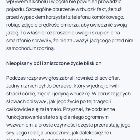
wpływem alkoholu i w ogóle nie powinien prowadzić
pojazdu. Szczególne oburzenie wzbudził fakt, że tuż
przed wypadkiem korzystał z telefonu komórkowego,
robiąc zdjęcie prędkościomierza, aby uwiecznić swoją
jazdę. To właśnie rozproszenie uwagi i skupienie na
smartfonie sprawiły, że nie zauważył jadącego przed nim
samochodu z rodziną.
Nieopisany ból i zniszczone życie bliskich
Podczas rozprawy głos zabrali również bliscy ofiar.
Jednym z nich był Jo Deraeve, który w jednej chwili
stracił córkę, zięcia i jedyną wnuczkę. W poruszających
słowach opisywał, jak jego życie po tej tragedii
całkowicie się załamało. Przyznał, że codzienne
funkcjonowanie stało się dla niego ogromnym
wyzwaniem, a proste czynności często przerastają jego
siły. Jego relacja unaoczniła, jak dalekosiężne i