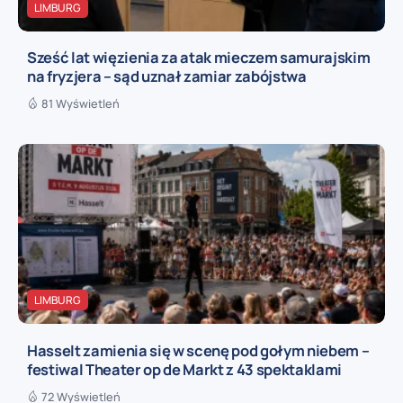
LIMBURG
Sześć lat więzienia za atak mieczem samurajskim
na fryzjera – sąd uznał zamiar zabójstwa
81 Wyświetleń
LIMBURG
Hasselt zamienia się w scenę pod gołym niebem –
festiwal Theater op de Markt z 43 spektaklami
72 Wyświetleń