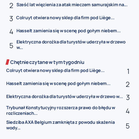
Sześć lat więzienia za atak mieczem samurajskim na...
Colruyt otwiera nowy sklep dla firm pod Liège...
Hasselt zamienia się w scenę pod gołym niebem...
Elektryczna dorożka dla turystów uderzyła w drzewo
w...
Chętnie czytane w tym tygodniu
Colruyt otwiera nowy sklep dla firm pod Liège...
Hasselt zamienia się w scenę pod gołym niebem...
Elektryczna dorożka dla turystów uderzyła w drzewo w...
Trybunał Konstytucyjny rozszerza prawo do błędu w
rozliczeniach...
Siedziba AXA Belgium zamknięta z powodu skażenia
wody...