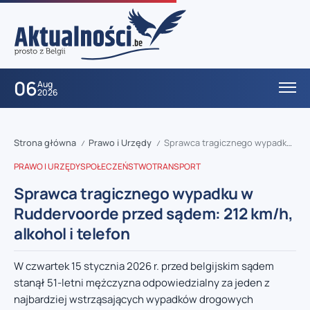
06
Aug
2026
Strona główna
Prawo i Urzędy
Sprawca tragicznego wypadku w Ruddervoorde przed sądem: 212 km/h, alkohol i telefon
/
/
PRAWO I URZĘDY
SPOŁECZEŃSTWO
TRANSPORT
Sprawca tragicznego wypadku w
Ruddervoorde przed sądem: 212 km/h,
alkohol i telefon
W czwartek 15 stycznia 2026 r. przed belgijskim sądem
stanął 51-letni mężczyzna odpowiedzialny za jeden z
najbardziej wstrząsających wypadków drogowych