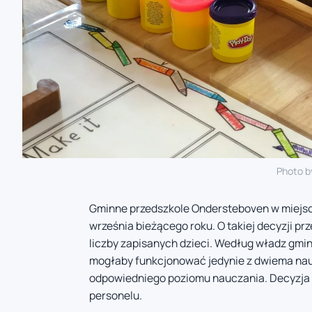
Photo 
Gminne przedszkole Ondersteboven w miejsc
września bieżącego roku. O takiej decyzji p
liczby zapisanych dzieci. Według władz gm
mogłaby funkcjonować jedynie z dwiema na
odpowiedniego poziomu nauczania. Decyzja s
personelu.