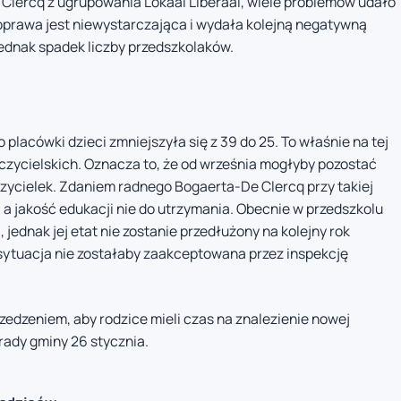
 Clercq z ugrupowania Lokaal Liberaal, wiele problemów udało
poprawa jest niewystarczająca i wydała kolejną negatywną
jednak spadek liczby przedszkolaków.
placówki dzieci zmniejszyła się z 39 do 25. To właśnie na tej
czycielskich. Oznacza to, że od września mogłyby pozostać
zycielek. Zdaniem radnego Bogaerta-De Clercq przy takiej
 a jakość edukacji nie do utrzymania. Obecnie w przedszkolu
ednak jej etat nie zostanie przedłużony na kolejny rok
 sytuacja nie zostałaby zaakceptowana przez inspekcję
zedzeniem, aby rodzice mieli czas na znalezienie nowej
rady gminy 26 stycznia.