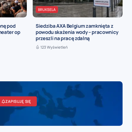
BRUKSELA
enę pod
Siedziba AXA Belgium zamknięta z
heater op
powodu skażenia wody – pracownicy
przeszli na pracę zdalną
123 Wyświetleń
ZAPISUJĘ SIĘ