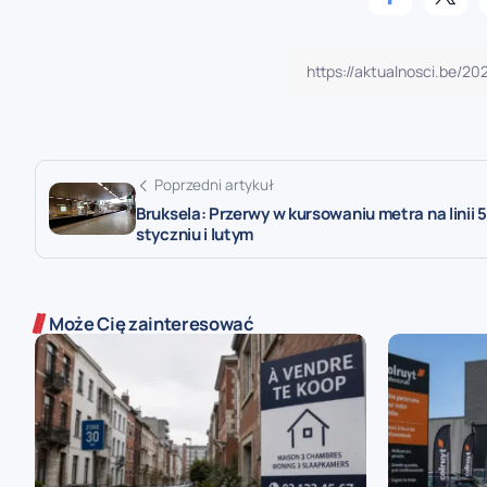
Poprzedni artykuł
Bruksela: Przerwy w kursowaniu metra na linii 
styczniu i lutym
Może Cię zainteresować