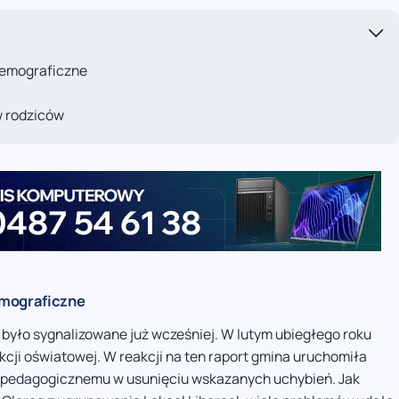
demograficzne
w rodziców
emograficzne
 było sygnalizowane już wcześniej. W lutym ubiegłego roku
ji oświatowej. W reakcji na ten raport gmina uruchomiła
 pedagogicznemu w usunięciu wskazanych uchybień. Jak