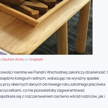
by
Gautam Arora
on
Unsplash
owości Hamme we Flandrii Wschodniej zakończy działalność 1
rzesądziło kolegium radnych, wskazując na wyraźny spadek
iny przy obecnych danych od nowego roku szkolnego placówka
uczycielkami, co nie pozwalałoby zagwarantować
potkała się z rozczarowaniem zarówno wśród rodziców, jak i