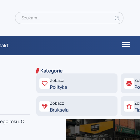
takt
Kategorie
Zobacz
Zo
Polityka
Po
Zobacz
Zo
Bruksela
Fl
ego roku. O