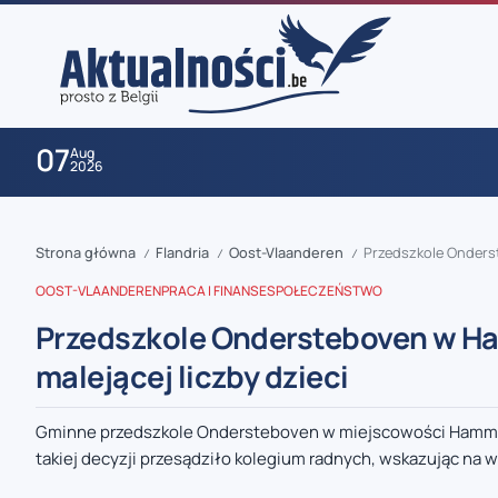
07
Aug
2026
Strona główna
Flandria
Oost-Vlaanderen
Przedszkole Onders
/
/
/
OOST-VLAANDEREN
PRACA I FINANSE
SPOŁECZEŃSTWO
Przedszkole Ondersteboven w H
malejącej liczby dzieci
zaobserwuj nas
Gminne przedszkole Ondersteboven w miejscowości Hamme w
takiej decyzji przesądziło kolegium radnych, wskazując na w
zaobserwuj nas