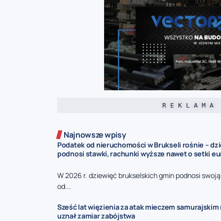
R E K L A M A
Najnowsze wpisy
Podatek od nieruchomości w Brukseli rośnie – dz
podnosi stawki, rachunki wyższe nawet o setki eu
W 2026 r. dziewięć brukselskich gmin podnosi swoj
od...
Sześć lat więzienia za atak mieczem samurajskim n
uznał zamiar zabójstwa