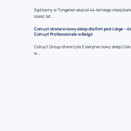
Sąd karny w Tongeren skazał 44-letniego mieszkań
sześć lat...
Colruyt otwiera nowy sklep dla firm pod Liège – 
Colruyt Professionals w Belgii
Colruyt Group otworzyła 5 sierpnia nowy sklep Colr
w...