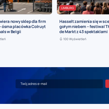
LIMBURG
wiera nowy sklep dla firm
Hasselt zamienia się w sc
 – ósma placówka Colruyt
gołym niebem – festiwal T
als w Belgii
de Markt z 43 spektaklami
tleń
100 Wyświetleń