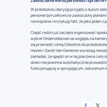
Zaskoczenie wśród personelu i sprzeciw 
W przedszkolu decyzję przyjęto z dużym żale
personel był całkowicie zaskoczony planami 
rozwiązanie i krytykują fakt, że jako jeden
Część rodzin już zaczęła organizować opiekę
wybrał Ondersteboven ze względu na kameral
się przenieść córkę Célestine do przedszkola
Heylen i Sarah Van Gemeren wyrażają niezado
zakładali, że spędzi on w tej placówce cały o
dzieci nie powinna automatycznie prowadzić
funkcjonującej w sprzyjającym, naturalnym 