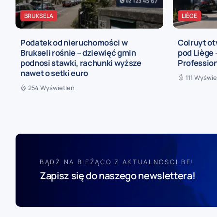
BRUKSELA
LIÈGE
Podatek od nieruchomości w
Colruyt ot
Brukseli rośnie – dziewięć gmin
pod Liège
podnosi stawki, rachunki wyższe
Profession
nawet o setki euro
111 Wyświe
254 Wyświetleń
BĄDŹ NA BIEŻĄCO Z AKTUALNOSCI.BE!
Zapisz się do naszego newslettera!