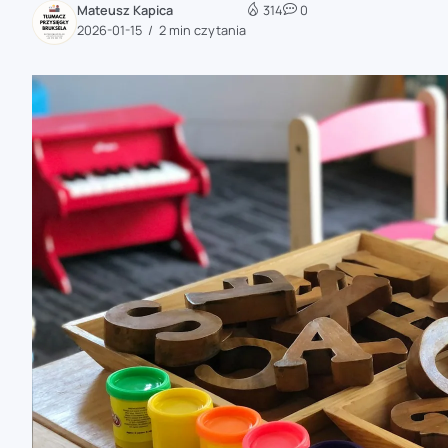
Mateusz Kapica
314
0
zaobserwuj nas
2026-01-15
2 min czytania
zaobserwuj nas
zaobserwuj nas
zaobserwuj nas