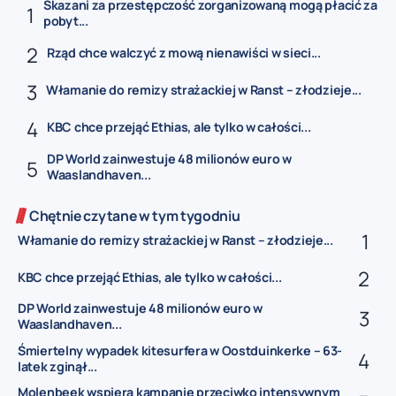
Skazani za przestępczość zorganizowaną mogą płacić za
pobyt...
Rząd chce walczyć z mową nienawiści w sieci...
Włamanie do remizy strażackiej w Ranst – złodzieje...
KBC chce przejąć Ethias, ale tylko w całości...
DP World zainwestuje 48 milionów euro w
Waaslandhaven...
Chętnie czytane w tym tygodniu
Włamanie do remizy strażackiej w Ranst – złodzieje...
KBC chce przejąć Ethias, ale tylko w całości...
DP World zainwestuje 48 milionów euro w
Waaslandhaven...
Śmiertelny wypadek kitesurfera w Oostduinkerke – 63-
latek zginął...
Molenbeek wspiera kampanię przeciwko intensywnym