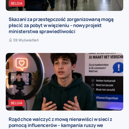
BELGIA
Skazani za przestępczość zorganizowaną mogą
płacić za pobyt w więzieniu – nowy projekt
ministerstwa sprawiedliwości
59 Wyświetleń
BELGIA
Rząd chce walczyć z mową nienawiści w sieci z
pomocą influencerów – kampania ruszy we