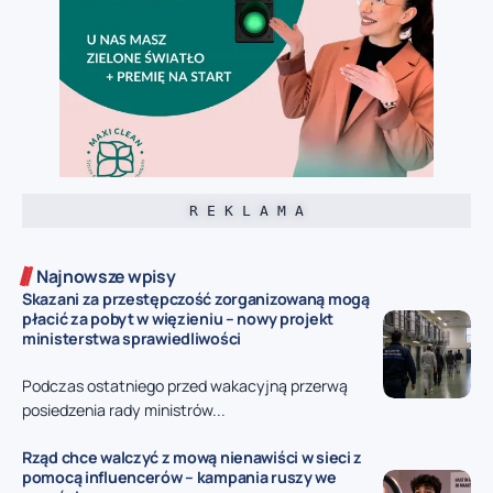
R E K L A M A
Najnowsze wpisy
Skazani za przestępczość zorganizowaną mogą
płacić za pobyt w więzieniu – nowy projekt
ministerstwa sprawiedliwości
Podczas ostatniego przed wakacyjną przerwą
posiedzenia rady ministrów...
Rząd chce walczyć z mową nienawiści w sieci z
pomocą influencerów – kampania ruszy we