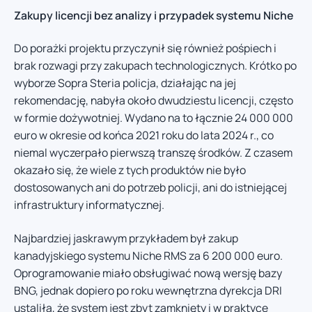
Zakupy licencji bez analizy i przypadek systemu Niche
Do porażki projektu przyczynił się również pośpiech i
brak rozwagi przy zakupach technologicznych. Krótko po
wyborze Sopra Steria policja, działając na jej
rekomendację, nabyła około dwudziestu licencji, często
w formie dożywotniej. Wydano na to łącznie 24 000 000
euro w okresie od końca 2021 roku do lata 2024 r., co
niemal wyczerpało pierwszą transzę środków. Z czasem
okazało się, że wiele z tych produktów nie było
dostosowanych ani do potrzeb policji, ani do istniejącej
infrastruktury informatycznej.
Najbardziej jaskrawym przykładem był zakup
kanadyjskiego systemu Niche RMS za 6 200 000 euro.
Oprogramowanie miało obsługiwać nową wersję bazy
BNG, jednak dopiero po roku wewnętrzna dyrekcja DRI
ustaliła, że system jest zbyt zamknięty i w praktyce