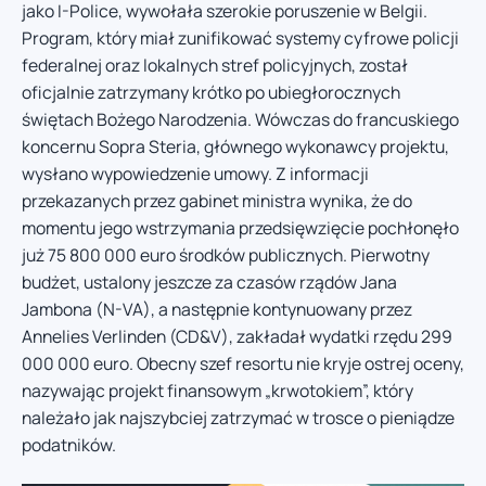
jako I-Police, wywołała szerokie poruszenie w Belgii.
Program, który miał zunifikować systemy cyfrowe policji
federalnej oraz lokalnych stref policyjnych, został
oficjalnie zatrzymany krótko po ubiegłorocznych
świętach Bożego Narodzenia. Wówczas do francuskiego
koncernu Sopra Steria, głównego wykonawcy projektu,
wysłano wypowiedzenie umowy. Z informacji
przekazanych przez gabinet ministra wynika, że do
momentu jego wstrzymania przedsięwzięcie pochłonęło
już 75 800 000 euro środków publicznych. Pierwotny
budżet, ustalony jeszcze za czasów rządów Jana
Jambona (N-VA), a następnie kontynuowany przez
Annelies Verlinden (CD&V), zakładał wydatki rzędu 299
000 000 euro. Obecny szef resortu nie kryje ostrej oceny,
nazywając projekt finansowym „krwotokiem”, który
należało jak najszybciej zatrzymać w trosce o pieniądze
podatników.