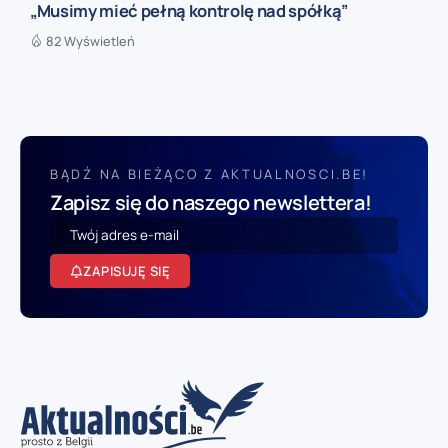
„Musimy mieć pełną kontrolę nad spółką”
82 Wyświetleń
BĄDŹ NA BIEŻĄCO Z AKTUALNOSCI.BE!
Zapisz się do naszego newslettera!
ZAPISUJĘ SIĘ