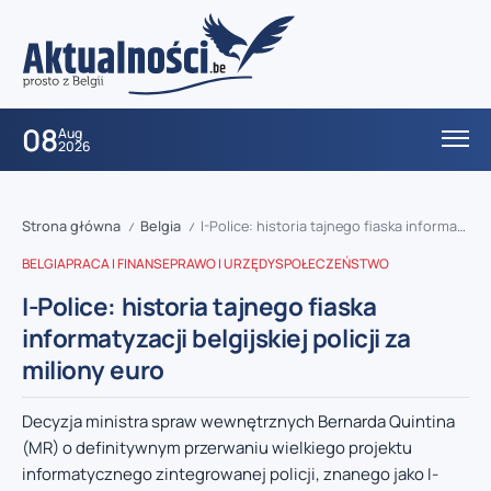
08
Aug
2026
Strona główna
Belgia
I-Police: historia tajnego fiaska informatyzacji belgijskiej policji za miliony euro
/
/
BELGIA
PRACA I FINANSE
PRAWO I URZĘDY
SPOŁECZEŃSTWO
I-Police: historia tajnego fiaska
informatyzacji belgijskiej policji za
miliony euro
Decyzja ministra spraw wewnętrznych Bernarda Quintina
(MR) o definitywnym przerwaniu wielkiego projektu
informatycznego zintegrowanej policji, znanego jako I-