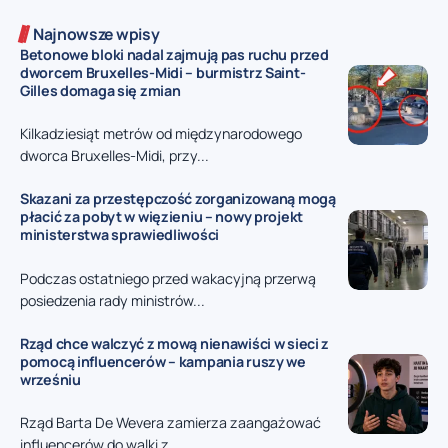
Najnowsze wpisy
Betonowe bloki nadal zajmują pas ruchu przed
dworcem Bruxelles-Midi – burmistrz Saint-
Gilles domaga się zmian
Kilkadziesiąt metrów od międzynarodowego
dworca Bruxelles-Midi, przy...
Skazani za przestępczość zorganizowaną mogą
płacić za pobyt w więzieniu – nowy projekt
ministerstwa sprawiedliwości
Podczas ostatniego przed wakacyjną przerwą
posiedzenia rady ministrów...
Rząd chce walczyć z mową nienawiści w sieci z
pomocą influencerów – kampania ruszy we
wrześniu
Rząd Barta De Wevera zamierza zaangażować
influencerów do walki z...