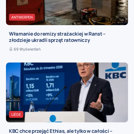
ANTWERPEN
Włamanie do remizy strażackiej w Ranst –
złodzieje ukradli sprzęt ratowniczy
69 Wyświetleń
LIÈGE
KBC chce przejąć Ethias, ale tylko w całości –