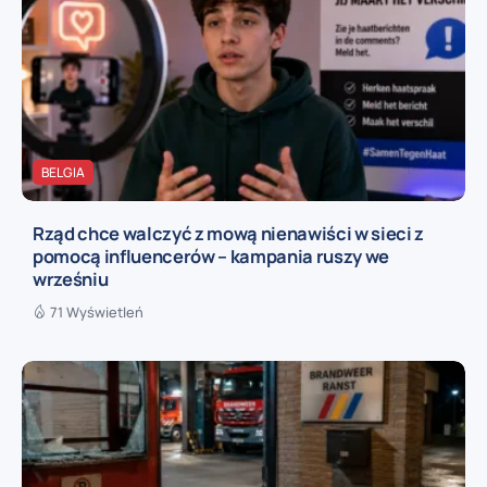
BELGIA
Rząd chce walczyć z mową nienawiści w sieci z
pomocą influencerów – kampania ruszy we
wrześniu
71 Wyświetleń