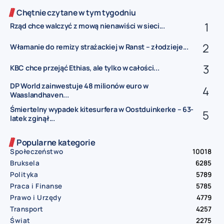
Chętnie czytane w tym tygodniu
Rząd chce walczyć z mową nienawiści w sieci...
Włamanie do remizy strażackiej w Ranst – złodzieje...
KBC chce przejąć Ethias, ale tylko w całości...
DP World zainwestuje 48 milionów euro w
Waaslandhaven...
Śmiertelny wypadek kitesurfera w Oostduinkerke – 63-
latek zginął...
Popularne kategorie
Społeczeństwo
10018
Bruksela
6285
Polityka
5789
Praca i Finanse
5785
Prawo i Urzędy
4779
Transport
4257
Świat
2275