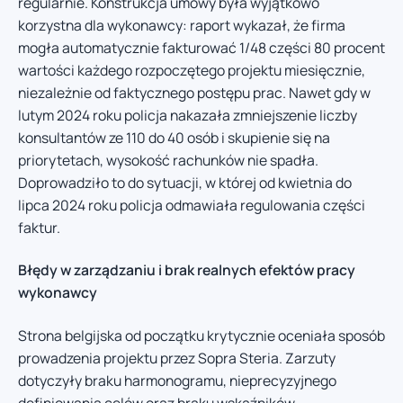
regularnie. Konstrukcja umowy była wyjątkowo
korzystna dla wykonawcy: raport wykazał, że firma
mogła automatycznie fakturować 1/48 części 80 procent
wartości każdego rozpoczętego projektu miesięcznie,
niezależnie od faktycznego postępu prac. Nawet gdy w
lutym 2024 roku policja nakazała zmniejszenie liczby
konsultantów ze 110 do 40 osób i skupienie się na
priorytetach, wysokość rachunków nie spadła.
Doprowadziło to do sytuacji, w której od kwietnia do
lipca 2024 roku policja odmawiała regulowania części
faktur.
Błędy w zarządzaniu i brak realnych efektów pracy
wykonawcy
Strona belgijska od początku krytycznie oceniała sposób
prowadzenia projektu przez Sopra Steria. Zarzuty
dotyczyły braku harmonogramu, nieprecyzyjnego
definiowania celów oraz braku wskaźników