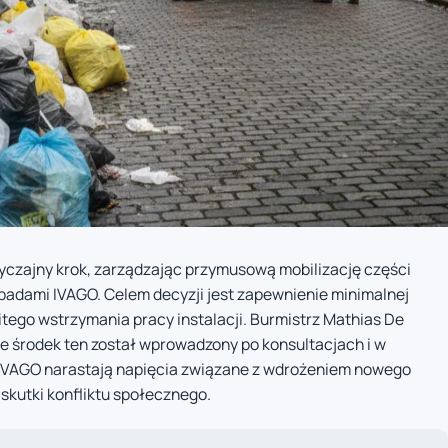
zajny krok, zarządzając przymusową mobilizację części
padami IVAGO. Celem decyzji jest zapewnienie minimalnej
itego wstrzymania pracy instalacji. Burmistrz Mathias De
że środek ten został wprowadzony po konsultacjach i w
IVAGO narastają napięcia związane z wdrożeniem nowego
 skutki konfliktu społecznego.