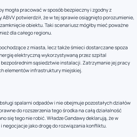
by mogła pracować w sposób bezpieczny i zgodny z
BVV potwierdził, że w tej sprawie osiągnięto porozumienie,
e zamknięcie obiektu. Taki scenariusz mógłby mieć poważne
nież dla całego regionu.
pochodzące z miasta, lecz także śmieci dostarczane spoza
energię elektryczną wykorzystywaną przez szpital
 bezpośrednim sąsiedztwie instalacji. Zatrzymanie jej pracy
 elementów infrastruktury miejskiej.
bsługi spalarni odpadów i nie obejmuje pozostałych działów
rawne do rozszerzenia tego środka na całą działalność
no się tego nie robić. Władze Gandawy deklarują, że w
 i negocjacje jako drogę do rozwiązania konfliktu.