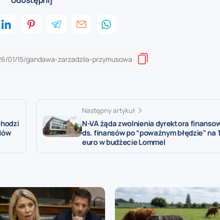
Następny artykuł
chodzi
N-VA żąda zwolnienia dyrektora finansow
dów
ds. finansów po “poważnym błędzie” na 
euro w budżecie Lommel