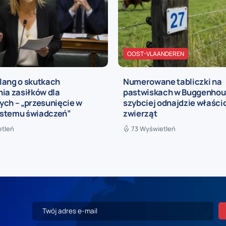
OOST-VLAANDEREN
lang o skutkach
Numerowane tabliczki na
ia zasiłków dla
pastwiskach w Buggenhout 
ych – „przesunięcie w
szybciej odnajdzie właści
stemu świadczeń”
zwierząt
etleń
73 Wyświetleń