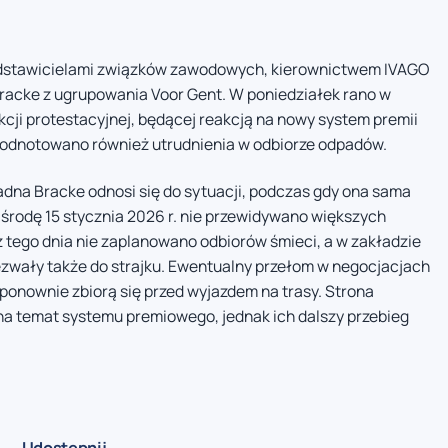
edstawicielami związków zawodowych, kierownictwem IVAGO
Bracke z ugrupowania Voor Gent. W poniedziałek rano w
kcji protestacyjnej, będącej reakcją na nowy system premii
 odnotowano również utrudnienia w odbiorze odpadów.
adna Bracke odnosi się do sytuacji, podczas gdy ona sama
środę 15 stycznia 2026 r. nie przewidywano większych
tego dnia nie zaplanowano odbiorów śmieci, a w zakładzie
wezwały także do strajku. Ewentualny przełom w negocjacjach
ponownie zbiorą się przed wyjazdem na trasy. Strona
 temat systemu premiowego, jednak ich dalszy przebieg
Udostępnij