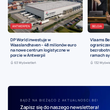
ANTWERPEN
BELGIA
DP World inwestuje w
Vlaams Be
Waaslandhaven – 48 milionów euro
ograniczen
na nowe centrum logistyczne w
bezrobotn
porcie w Antwerpii
ramach sy
63 Wyświetleń
132 Wyświ
BĄDŹ NA BIEŻĄCO Z AKTUALNOSCI.BE!
Zapisz się do naszego newslettera!