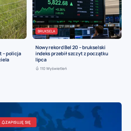
BRUKSELA
Nowy rekord Bel 20 – brukselski
– policja
indeks przebił szczyt z początku
ciela
lipca
110 Wyświetleń
ZAPISUJĘ SIĘ