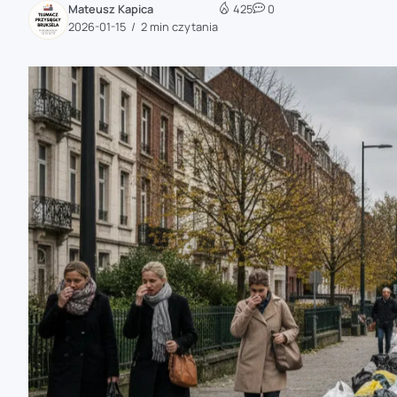
Mateusz Kapica
425
0
zaobserwuj nas
2026-01-15
2 min czytania
zaobserwuj nas
zaobserwuj nas
zaobserwuj nas