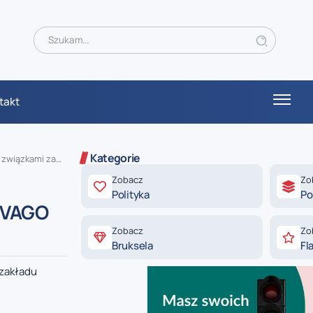
takt
Kategorie
ami zawodowymi
Zobacz
Zo
Polityka
Po
 IVAGO
Zobacz
Zo
Bruksela
Fl
 zakładu