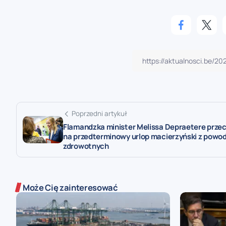
Poprzedni artykuł
Flamandzka minister Melissa Depraetere prze
na przedterminowy urlop macierzyński z powo
zdrowotnych
Może Cię zainteresować