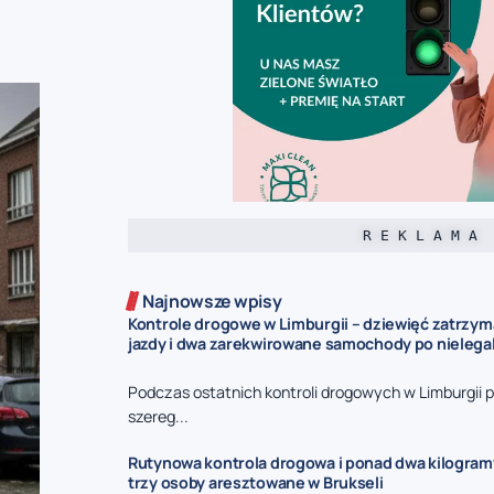
R E K L A M A
Najnowsze wpisy
Kontrole drogowe w Limburgii – dziewięć zatrzy
jazdy i dwa zarekwirowane samochody po nieleg
Podczas ostatnich kontroli drogowych w Limburgii p
szereg...
Rutynowa kontrola drogowa i ponad dwa kilogram
trzy osoby aresztowane w Brukseli