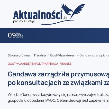
09
Aug
2026
Strona główna
Flandria
Oost-Vlaanderen
Gandawa zarządziła p
/
/
/
OOST-VLAANDEREN
POLITYKA
PRACA I FINANSE
Gandawa zarządziła przymusową 
po konsultacjach ze związkami
zaobserwuj nas
Władze Gandawy zdecydowały się na nadzwyczajny krok, za
gospodarki odpadami IVAGO. Celem decyzji jest zapewnienie
zaobserwuj nas