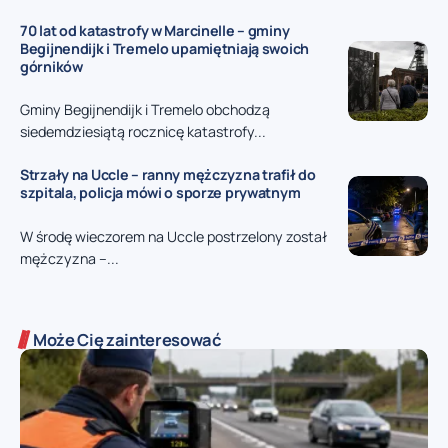
70 lat od katastrofy w Marcinelle – gminy
Begijnendijk i Tremelo upamiętniają swoich
górników
Gminy Begijnendijk i Tremelo obchodzą
siedemdziesiątą rocznicę katastrofy...
Strzały na Uccle – ranny mężczyzna trafił do
szpitala, policja mówi o sporze prywatnym
W środę wieczorem na Uccle postrzelony został
mężczyzna –...
Może Cię zainteresować