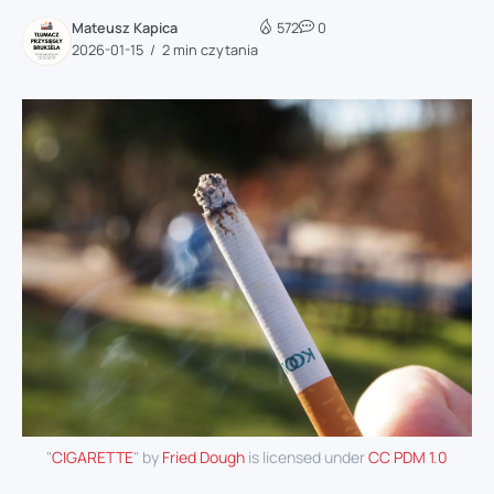
Mateusz Kapica
572
0
2026-01-15
2 min czytania
"
CIGARETTE
" by
Fried Dough
is licensed under
CC PDM 1.0