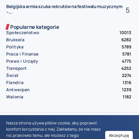
Belgijska armia szuka rekrutów na festiwalu muzycznym
–...
Popularne kategorie
Społeczeństwo
10013
Bruksela
6282
Polityka
5789
Praca i Finanse
5781
Prawo i Urzędy
4775
Transport
4252
Świat
2274
Flandria
1316
Antwerpen
1239
Walonia
1182
© Aktualnosci.be – All Right Reserved 2016-2026
Nasza strona używa plików cookie, aby poprawić
komfort korzystania z niej. Zakładamy, że nie masz
nic przeciwko temu, ale możesz z tego
Akceptuję
Wiadomości Belgia
Wydarzenia Belgia
Informacje Belgia
Nowinki Belgia
Nowości Belgia
Co w Belgii
Aktualności Belgia | Wiadomości z Belgii | Informacje dla mieszkańców Belgii | Życie w Belgii | Praca w Belgii | Prawo i przepisy w Belgii | Wydarzenia lokalne Belgia | Edukacja w Belgii | Porady dla rezydentów Belgii | Codzienne życie w Belgii | Polonia w Belgii | Aktualności społeczno-polityczne | Przewodnik dla imigrantów w Belgii | Gospodarka Belgii | Kultura i tradycje w Belgii