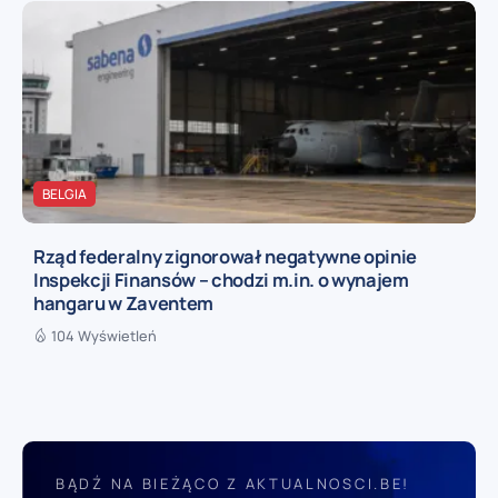
BELGIA
Rząd federalny zignorował negatywne opinie
Inspekcji Finansów – chodzi m.in. o wynajem
hangaru w Zaventem
104 Wyświetleń
BĄDŹ NA BIEŻĄCO Z AKTUALNOSCI.BE!