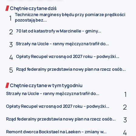
Chętnie czytane dziś
Techniczne marginesy błędu przy pomiarze prędkości
pozostają bez...
70 lat od katastrofy w Marcinelle – gminy...
Strzały na Uccle – ranny mężczyzna trafił do...
Opłaty Recupel wzrosną od 2027 roku – podwyżki...
Rząd federalny przedstawia nowy plan na rzecz osób...
Chętnie czytane w tym tygodniu
Strzały na Uccle – ranny mężczyzna trafił do...
Opłaty Recupel wzrosną od 2027 roku – podwyżki...
Rząd federalny przedstawia nowy plan na rzecz osób...
Remont dworca Bockstael na Laeken – zmiany w...