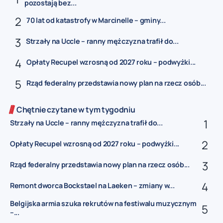
pozostają bez...
70 lat od katastrofy w Marcinelle – gminy...
Strzały na Uccle – ranny mężczyzna trafił do...
Opłaty Recupel wzrosną od 2027 roku – podwyżki...
Rząd federalny przedstawia nowy plan na rzecz osób...
Chętnie czytane w tym tygodniu
Strzały na Uccle – ranny mężczyzna trafił do...
Opłaty Recupel wzrosną od 2027 roku – podwyżki...
Rząd federalny przedstawia nowy plan na rzecz osób...
Remont dworca Bockstael na Laeken – zmiany w...
Belgijska armia szuka rekrutów na festiwalu muzycznym
–...