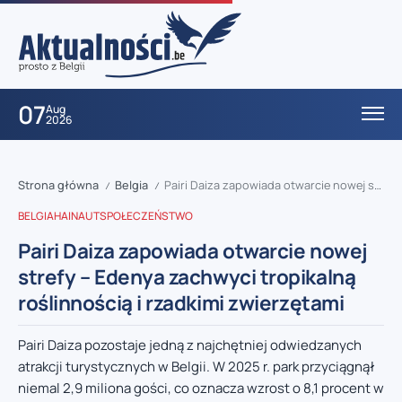
07
Aug
2026
Strona główna
Belgia
Pairi Daiza zapowiada otwarcie nowej strefy – Edenya zachwyci tropikalną roślinnością i rzadkimi zwierzętami
/
/
BELGIA
HAINAUT
SPOŁECZEŃSTWO
Pairi Daiza zapowiada otwarcie nowej
strefy – Edenya zachwyci tropikalną
roślinnością i rzadkimi zwierzętami
Pairi Daiza pozostaje jedną z najchętniej odwiedzanych
atrakcji turystycznych w Belgii. W 2025 r. park przyciągnął
niemal 2,9 miliona gości, co oznacza wzrost o 8,1 procent w