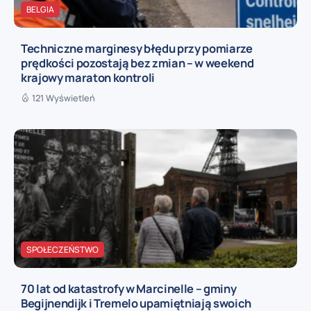
BELGIA
Techniczne marginesy błędu przy pomiarze
prędkości pozostają bez zmian – w weekend
krajowy maraton kontroli
121 Wyświetleń
SPOŁECZEŃSTWO
70 lat od katastrofy w Marcinelle – gminy
Begijnendijk i Tremelo upamiętniają swoich