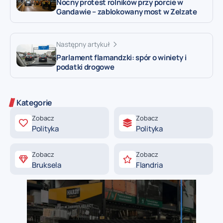
Nocny protest rolników przy porcie w
Gandawie – zablokowany most w Zelzate
Następny artykuł
Parlament flamandzki: spór o winiety i
podatki drogowe
Kategorie
Zobacz
Zobacz
Polityka
Polityka
Zobacz
Zobacz
Bruksela
Flandria