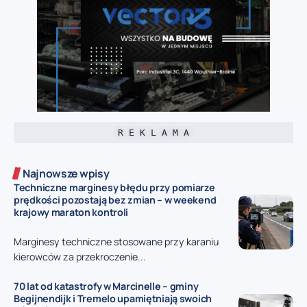
R E K L A M A
Najnowsze wpisy
Techniczne marginesy błędu przy pomiarze
prędkości pozostają bez zmian – w weekend
krajowy maraton kontroli
Marginesy techniczne stosowane przy karaniu
kierowców za przekroczenie...
70 lat od katastrofy w Marcinelle – gminy
Begijnendijk i Tremelo upamiętniają swoich