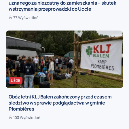
uznanego za niezdatny do zamieszkania – skutek
wstrzymania przeprowadzki do Uccle
77 Wyświetleń
LIÈGE
Obóz letni KLJ Balen zakończony przed czasem –
śledztwo w sprawie podglądactwa w gminie
Plombières
103 Wyświetleń