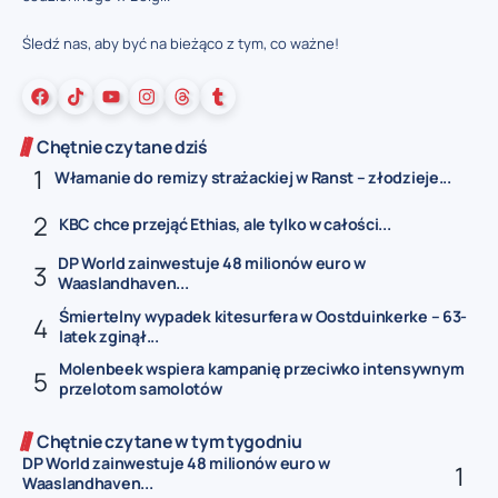
Śledź nas, aby być na bieżąco z tym, co ważne!
Chętnie czytane dziś
Włamanie do remizy strażackiej w Ranst – złodzieje...
KBC chce przejąć Ethias, ale tylko w całości...
DP World zainwestuje 48 milionów euro w
Waaslandhaven...
Śmiertelny wypadek kitesurfera w Oostduinkerke – 63-
latek zginął...
Molenbeek wspiera kampanię przeciwko intensywnym
przelotom samolotów
Chętnie czytane w tym tygodniu
DP World zainwestuje 48 milionów euro w
Waaslandhaven...