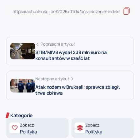
Poprzedni artykuł
STIB/MIVB wydał 239 mln euro na
konsultantów w sześć lat
Następny artykuł
Atak nożem w Brukseli: sprawca zbiegł,
trwa obława
Kategorie
Zobacz
Zobacz
Polityka
Polityka