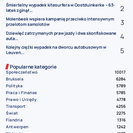
Śmiertelny wypadek kitesurfera w Oostduinkerke – 63-
latek zginął...
Molenbeek wspiera kampanię przeciwko intensywnym
przelotom samolotów
Dziewięć zatrzymanych praw jazdy i dwa skonfiskowane
auta...
Kolejny ciężki wypadek na dworcu autobusowym w
Leuven...
Popularne kategorie
Społeczeństwo
10017
Bruksela
6284
Polityka
5789
Praca i Finanse
5785
Prawo i Urzędy
4778
Transport
4256
Świat
2275
Flandria
1316
Antwerpen
1242