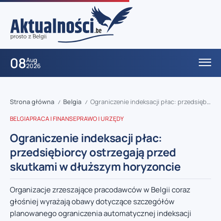
08
Aug
2026
Strona główna
Belgia
Ograniczenie indeksacji płac: przedsiębiorcy ostrzegają przed skutkami w dłuższym horyzoncie
/
/
BELGIA
PRACA I FINANSE
PRAWO I URZĘDY
Ograniczenie indeksacji płac:
przedsiębiorcy ostrzegają przed
skutkami w dłuższym horyzoncie
Organizacje zrzeszające pracodawców w Belgii coraz
głośniej wyrażają obawy dotyczące szczegółów
planowanego ograniczenia automatycznej indeksacji