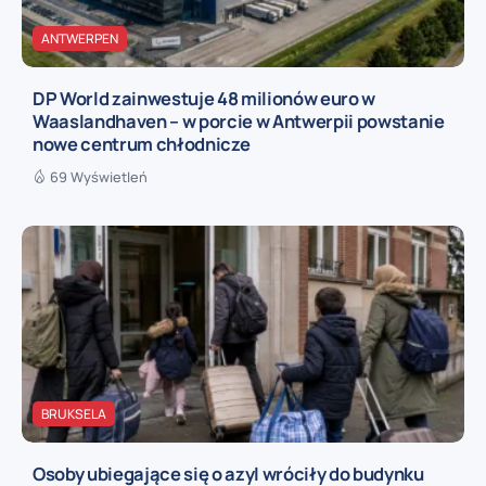
ANTWERPEN
DP World zainwestuje 48 milionów euro w
Waaslandhaven – w porcie w Antwerpii powstanie
nowe centrum chłodnicze
69 Wyświetleń
BRUKSELA
Osoby ubiegające się o azyl wróciły do budynku