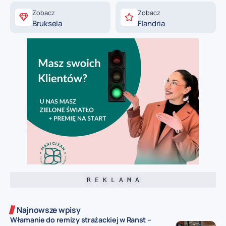
Zobacz
Zobacz
Bruksela
Flandria
R E K L A M A
Najnowsze wpisy
Włamanie do remizy strażackiej w Ranst –