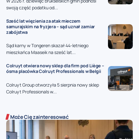
W 2026 r. dziewięć brukselskich gmin podnosi
swoją część podatku od...
Sześć lat więzienia za atak mieczem
samurajskim na fryzjera – sąd uznał zamiar
zabójstwa
Sąd karny w Tongeren skazał 44-letniego
mieszkańca Maaseik na sześć lat...
Colruyt otwiera nowy sklep dla firm pod Liège –
ósma placówka Colruyt Professionals w Belgii
Colruyt Group otworzyła 5 sierpnia nowy sklep
Colruyt Professionals w...
Może Cię zainteresować