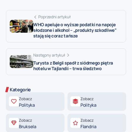
Poprzedni artykuł
WHO apeluje o wyższe podatki na napoje
słodzone i alkohol – „produkty szkodliwe”
stają się coraz tańsze
Następny artykuł
Turysta z Belgii spadł z siódmego piętra
hotelu w Tajlandii – trwa śledztwo
Kategorie
Zobacz
Zobacz
Polityka
Polityka
Zobacz
Zobacz
Bruksela
Flandria