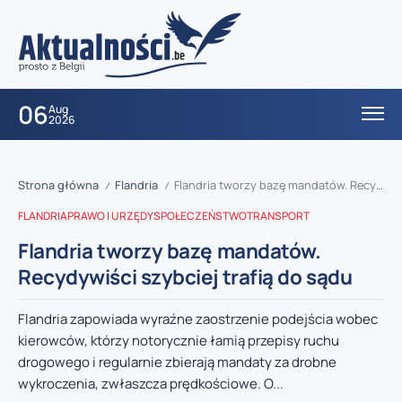
06
Aug
2026
Strona główna
Flandria
Flandria tworzy bazę mandatów. Recydywiści szybciej trafią do sądu
/
/
FLANDRIA
PRAWO I URZĘDY
SPOŁECZEŃSTWO
TRANSPORT
Flandria tworzy bazę mandatów.
Recydywiści szybciej trafią do sądu
Flandria zapowiada wyraźne zaostrzenie podejścia wobec
kierowców, którzy notorycznie łamią przepisy ruchu
drogowego i regularnie zbierają mandaty za drobne
wykroczenia, zwłaszcza prędkościowe. O...