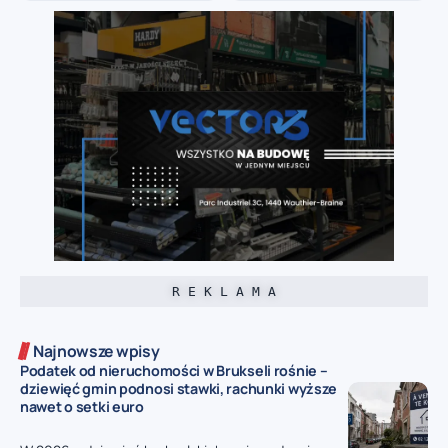
R E K L A M A
Najnowsze wpisy
Podatek od nieruchomości w Brukseli rośnie –
dziewięć gmin podnosi stawki, rachunki wyższe
nawet o setki euro