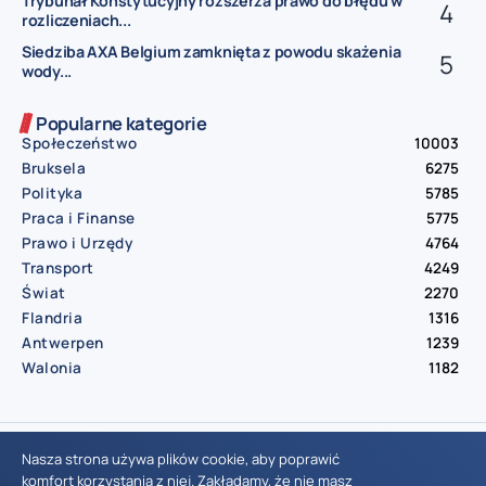
Trybunał Konstytucyjny rozszerza prawo do błędu w
rozliczeniach...
Siedziba AXA Belgium zamknięta z powodu skażenia
wody...
Popularne kategorie
Społeczeństwo
10003
Bruksela
6275
Polityka
5785
Praca i Finanse
5775
Prawo i Urzędy
4764
Transport
4249
Świat
2270
Flandria
1316
Antwerpen
1239
Walonia
1182
© Aktualnosci.be – All Right Reserved 2016-2026
Nasza strona używa plików cookie, aby poprawić
komfort korzystania z niej. Zakładamy, że nie masz