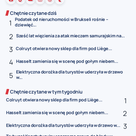
Chętnie czytane dziś
Podatek od nieruchomości w Brukseli rośnie –
dziewięć...
Sześć lat więzienia za atak mieczem samurajskim na...
Colruyt otwiera nowy sklep dla firm pod Liège...
Hasselt zamienia się w scenę pod gołym niebem...
Elektryczna dorożka dla turystów uderzyła w drzewo
w...
Chętnie czytane w tym tygodniu
Colruyt otwiera nowy sklep dla firm pod Liège...
Hasselt zamienia się w scenę pod gołym niebem...
Elektryczna dorożka dla turystów uderzyła w drzewo w...