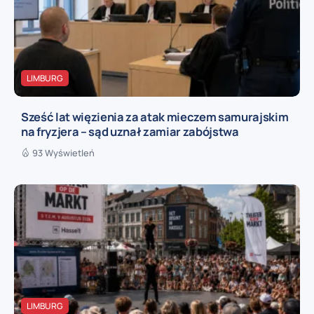
LIMBURG
Sześć lat więzienia za atak mieczem samurajskim
na fryzjera – sąd uznał zamiar zabójstwa
93 Wyświetleń
LIMBURG