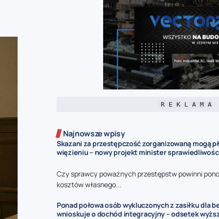
R E K L A M A
Najnowsze wpisy
Skazani za przestępczość zorganizowaną mogą pł
więzieniu – nowy projekt minister sprawiedliwośc
Czy sprawcy poważnych przestępstw powinni pono
kosztów własnego...
Ponad połowa osób wykluczonych z zasiłku dla 
wnioskuje o dochód integracyjny – odsetek wyżs