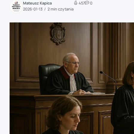
Mateusz Kapica
457
0
zaobserwuj nas
2026-01-13
2 min czytania
zaobserwuj nas
zaobserwuj nas
zaobserwuj nas