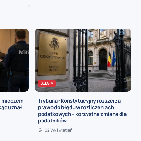
BELGIA
ak mieczem
Trybunał Konstytucyjny rozszerza
sąd uznał
prawo do błędu w rozliczeniach
podatkowych – korzystna zmiana dla
podatników
102 Wyświetleń