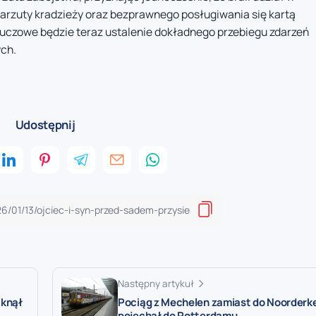
arzuty kradzieży oraz bezprawnego posługiwania się kartą
luczowe będzie teraz ustalenie dokładnego przebiegu zdarzeń
ych.
Udostępnij
Następny artykuł
tknął
Pociąg z Mechelen zamiast do Noorder
pojechał do Rotterdamu