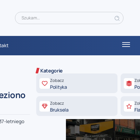
takt
Kategorie
Zobacz
Zo
Polityka
Po
leziono
Zobacz
Zo
Bruksela
Fl
37-letniego