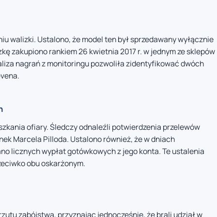
iu walizki. Ustalono, że model ten był sprzedawany wyłącznie
kę zakupiono rankiem 26 kwietnia 2017 r. w jednym ze sklepów
aliza nagrań z monitoringu pozwoliła zidentyfikować dwóch
evena.
h
zkania ofiary. Śledczy odnaleźli potwierdzenia przelewów
nek Marcela Pilloda. Ustalono również, że w dniach
no licznych wypłat gotówkowych z jego konta. Te ustalenia
eciwko obu oskarżonym.
arzutu zabójstwa, przyznając jednocześnie, że brali udział w