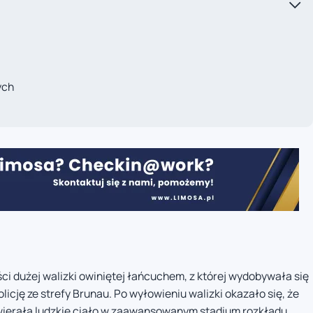
ych
ci dużej walizki owiniętej łańcuchem, z której wydobywała się
cję ze strefy Brunau. Po wyłowieniu walizki okazało się, że
wierała ludzkie ciało w zaawansowanym stadium rozkładu.