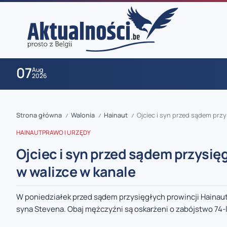
07
Aug
2026
Strona główna
Walonia
Hainaut
Ojciec i syn przed sądem przy
/
/
/
HAINAUT
PRAWO I URZĘDY
Ojciec i syn przed sądem przysię
w walizce w kanale
zaobserwuj nas
W poniedziałek przed sądem przysięgłych prowincji Hainaut 
syna Stevena. Obaj mężczyźni są oskarżeni o zabójstwo 74-l
zaobserwuj nas