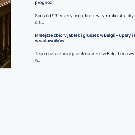
prognoz
Spośród 99 tysięcy osób, które w tym roku utraciły
dla...
Mniejsze zbiory jabłek i gruszek w Belgii – upały 
w sadowników
Tegoroczne zbiory jabłek i gruszek w Belgii będą wy
w...