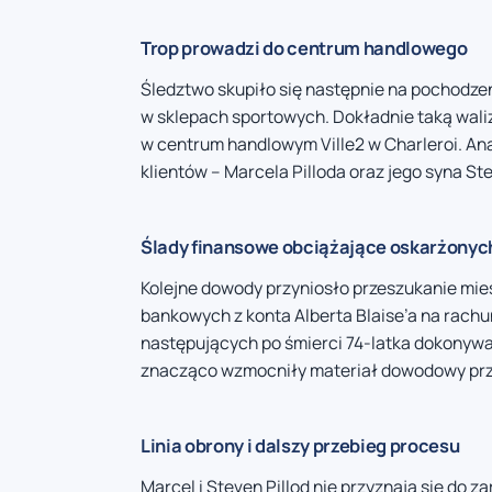
Trop prowadzi do centrum handlowego
Śledztwo skupiło się następnie na pochodzen
w sklepach sportowych. Dokładnie taką waliz
w centrum handlowym Ville2 w Charleroi. An
klientów – Marcela Pilloda oraz jego syna St
Ślady finansowe obciążające oskarżonyc
Kolejne dowody przyniosło przeszukanie mies
bankowych z konta Alberta Blaise’a na rachu
następujących po śmierci 74-latka dokonywa
znacząco wzmocniły materiał dowodowy prz
Linia obrony i dalszy przebieg procesu
Marcel i Steven Pillod nie przyznają się do z