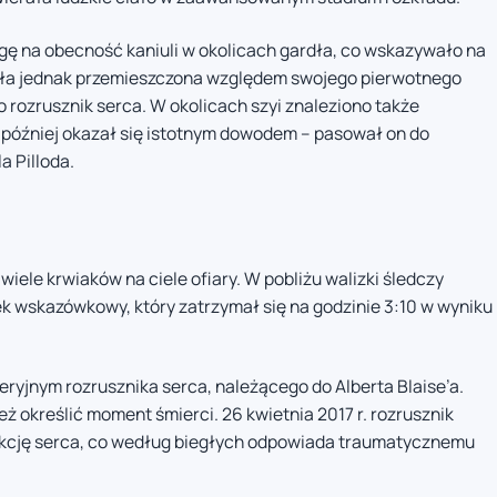
ę na obecność kaniuli w okolicach gardła, co wskazywało na
była jednak przemieszczona względem swojego pierwotnego
rozrusznik serca. W okolicach szyi znaleziono także
y później okazał się istotnym dowodem – pasował on do
 Pilloda.
iele krwiaków na ciele ofiary. W pobliżu walizki śledczy
k wskazówkowy, który zatrzymał się na godzinie 3:10 w wyniku
ryjnym rozrusznika serca, należącego do Alberta Blaise’a.
ż określić moment śmierci. 26 kwietnia 2017 r. rozrusznik
 akcję serca, co według biegłych odpowiada traumatycznemu