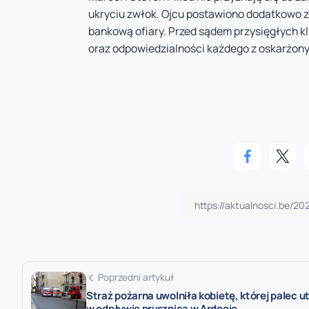
ukryciu zwłok. Ojcu postawiono dodatkowo z
bankową ofiary. Przed sądem przysięgłych k
oraz odpowiedzialności każdego z oskarżon
Poprzedni artykuł
Straż pożarna uwolniła kobietę, której palec u
w odpływie prysznica w Ardooie