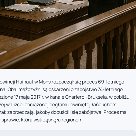
owincji Hainaut w Mons rozpoczął się proces 69-letniego
ena. Obaj mężczyźni są oskarżeni o zabójstwo 74-letniego
ezione 17 maja 2017 r. w kanale Charleroi-Bruksela, w pobliżu
użej walizce, obciążonej cegłami i owiniętej łańcuchem.
dnak zaprzeczają, jakoby dopuścili się zabójstwa. Proces ma
w sprawie, która wstrząsnęła regionem.