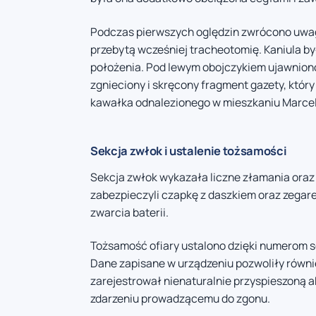
Podczas pierwszych oględzin zwrócono uwag
przebytą wcześniej tracheotomię. Kaniula 
położenia. Pod lewym obojczykiem ujawniono 
zgnieciony i skręcony fragment gazety, któr
kawałka odnalezionego w mieszkaniu Marcela
Sekcja zwłok i ustalenie tożsamości
Sekcja zwłok wykazała liczne złamania oraz w
zabezpieczyli czapkę z daszkiem oraz zegare
zwarcia baterii.
Tożsamość ofiary ustalono dzięki numerom se
Dane zapisane w urządzeniu pozwoliły równie
zarejestrował nienaturalnie przyspieszoną
zdarzeniu prowadzącemu do zgonu.