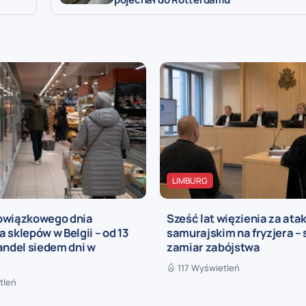
LIMBURG
owiązkowego dnia
Sześć lat więzienia za at
 sklepów w Belgii – od 13
samurajskim na fryzjera – 
andel siedem dni w
zamiar zabójstwa
117 Wyświetleń
tleń