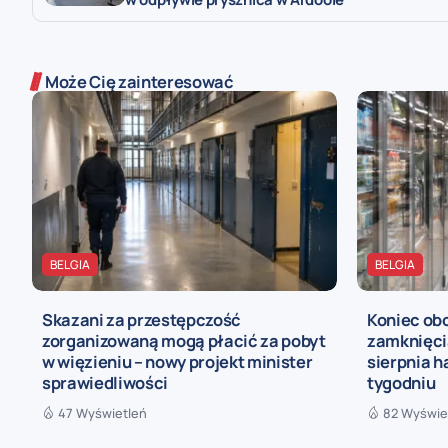
Może Cię zainteresować
BELGIA
BELGIA
Skazani za przestępczość
Koniec ob
zorganizowaną mogą płacić za pobyt
zamknięcia
w więzieniu – nowy projekt minister
sierpnia h
sprawiedliwości
tygodniu
47 Wyświetleń
82 Wyświe