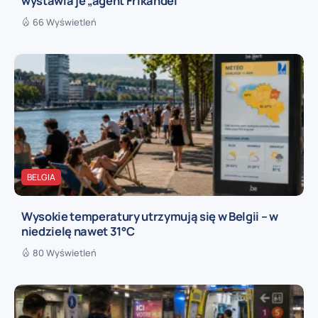
wystawia je „agent Frikandel”
66 Wyświetleń
BELGIA
Wysokie temperatury utrzymują się w Belgii – w
niedzielę nawet 31°C
80 Wyświetleń