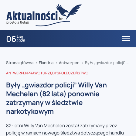
06
Aug
2026
Strona główna
Flandria
Antwerpen
Były „gwiazdor policji” Willy Van Mechelen (82 lata) ponownie zatrzymany w śledztwie narkotykowym
/
/
/
ANTWERPEN
PRAWO I URZĘDY
SPOŁECZEŃSTWO
Były „gwiazdor policji” Willy Van
Mechelen (82 lata) ponownie
zatrzymany w śledztwie
narkotykowym
82-letni Willy Van Mechelen został zatrzymany przez
policję w ramach nowego śledztwa dotyczącego handlu