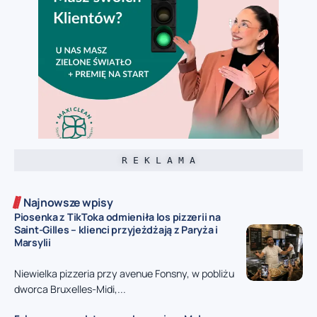
R E K L A M A
Najnowsze wpisy
Piosenka z TikToka odmieniła los pizzerii na
Saint-Gilles – klienci przyjeżdżają z Paryża i
Marsylii
Niewielka pizzeria przy avenue Fonsny, w pobliżu
dworca Bruxelles-Midi,...