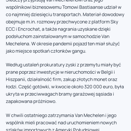
wspólnikowi biznesowemu Tomowi Bastiaanse udział w
co najmniej dziesięciu transportach. Materiał dowodowy
obejmuje m.in. rozmowy przechwycone z platform Sky
ECC i Encrochat, a także nagrania uzyskane dzięki
podsłuchom zainstalowanym w samochodzie Van
Mechelena. W okresie pandemii pojazd ten miał służyć
jako miejsce spotkań członków gangu.
Według ustaleń prokuratury zyski z przemytu miały być
prane poprzez inwestycje w nieruchomości w Belgii i
Hiszpanii, działalność firm, zakup złotych monet oraz
łodzi. Część gotówki, w kwocie około 320 000 euro, była
ukryta w przeciwwagach bramy garażowej sąsiada i
zapakowana próżniowo.
W chwili ostatniego zatrzymania Van Mechelen i jego
wspólnik mieli pracować nad uruchomieniem nowych
szlaków importowych z Ameryki Południowej.