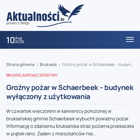
10
Aug
2026
Strona główna
Bruksela
Groźny pożar w Schaerbeek – budynek wyłączony z użytkowania
/
/
BRUKSELA
SPOŁECZEŃSTWO
Groźny pożar w Schaerbeek – budynek
wyłączony z użytkowania
W czwartek wieczorem w kamienicy położonej w
brukselskiej gminie Schaerbeek wybuchł poważny pożar.
Informację o zdarzeniu brukselska straż pożarna przekazała
w piątek rano. Żaden z mieszkańców nie...