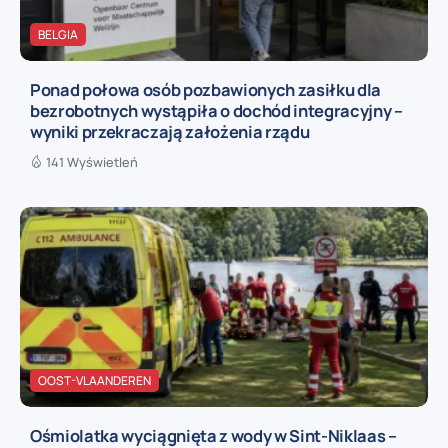
BELGIA
Ponad połowa osób pozbawionych zasiłku dla
bezrobotnych wystąpiła o dochód integracyjny –
wyniki przekraczają założenia rządu
141 Wyświetleń
OOST-VLAANDEREN
Ośmiolatka wyciągnięta z wody w Sint-Niklaas –