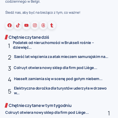
codziennego w Belgii.
Śledź nas, aby być na bieżąco z tym, co ważne!
Chętnie czytane dziś
Podatek od nieruchomości w Brukseli rośnie –
dziewięć...
Sześć lat więzienia za atak mieczem samurajskim na...
Colruyt otwiera nowy sklep dla firm pod Liège...
Hasselt zamienia się w scenę pod gołym niebem...
Elektryczna dorożka dla turystów uderzyła w drzewo
w...
Chętnie czytane w tym tygodniu
Colruyt otwiera nowy sklep dla firm pod Liège...