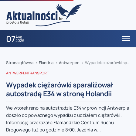
07
Aug
2026
Strona główna
Flandria
Antwerpen
Wypadek ciężarówki sparaliżował autostradę E34 w stronę Holandii
/
/
/
ANTWERPEN
TRANSPORT
Wypadek ciężarówki sparaliżował
autostradę E34 w stronę Holandii
We wtorek rano na autostradzie E34 w prowincji Antwerpia
doszło do poważnego wypadku z udziałem ciężarówki.
Informację przekazało Flamandzkie Centrum Ruchu
Drogowego tuż po godzinie 8:00. Jezdnia w...