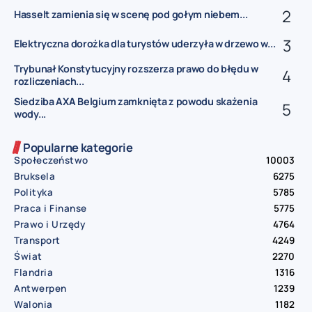
Hasselt zamienia się w scenę pod gołym niebem...
Elektryczna dorożka dla turystów uderzyła w drzewo w...
Trybunał Konstytucyjny rozszerza prawo do błędu w
rozliczeniach...
Siedziba AXA Belgium zamknięta z powodu skażenia
wody...
Popularne kategorie
Społeczeństwo
10003
Bruksela
6275
Polityka
5785
Praca i Finanse
5775
Prawo i Urzędy
4764
Transport
4249
Świat
2270
Flandria
1316
Antwerpen
1239
Walonia
1182