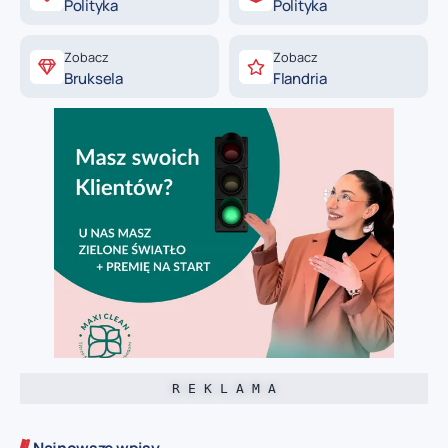
Polityka
Polityka
Zobacz
Zobacz
Bruksela
Flandria
R E K L A M A