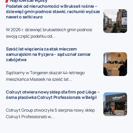
Najnowsze wpisy
Podatek od nieruchomości w Brukseli rośnie –
dziewięć gmin podnosi stawki, rachunki wyższe
nawet o setki euro
W 2026 r. dziewięć brukselskich gmin podnosi
swoją część podatku od...
Sześć lat więzienia za atak mieczem
samurajskim na fryzjera – sąd uznał zamiar
zabójstwa
Sąd karny w Tongeren skazał 44-letniego
mieszkańca Maaseik na sześć lat...
Colruyt otwiera nowy sklep dla firm pod Liège –
ósma placówka Colruyt Professionals w Belgii
Colruyt Group otworzyła 5 sierpnia nowy sklep
Colruyt Professionals w...