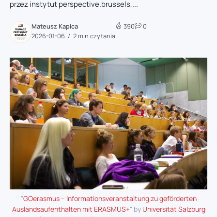
przez instytut perspective.brussels,...
Mateusz Kapica
390
0
2026-01-06
2 min czytania
"
GOerasmus – Informationsveranstaltung zu geförderten
Auslandsaufenthalten mit ERASMUS+
" by
Universität Salzburg