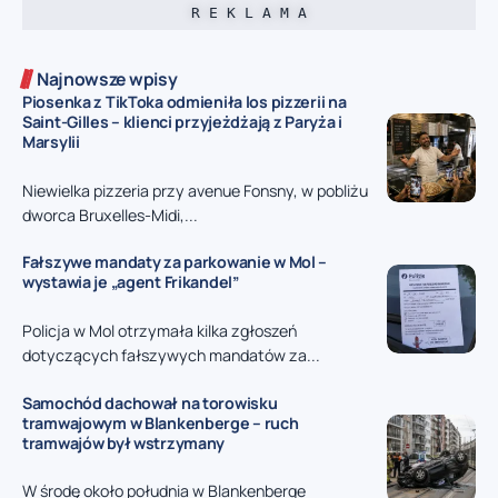
R E K L A M A
Najnowsze wpisy
Piosenka z TikToka odmieniła los pizzerii na
Saint-Gilles – klienci przyjeżdżają z Paryża i
Marsylii
Niewielka pizzeria przy avenue Fonsny, w pobliżu
dworca Bruxelles-Midi,...
Fałszywe mandaty za parkowanie w Mol –
wystawia je „agent Frikandel”
Policja w Mol otrzymała kilka zgłoszeń
dotyczących fałszywych mandatów za...
Samochód dachował na torowisku
tramwajowym w Blankenberge – ruch
tramwajów był wstrzymany
W środę około południa w Blankenberge