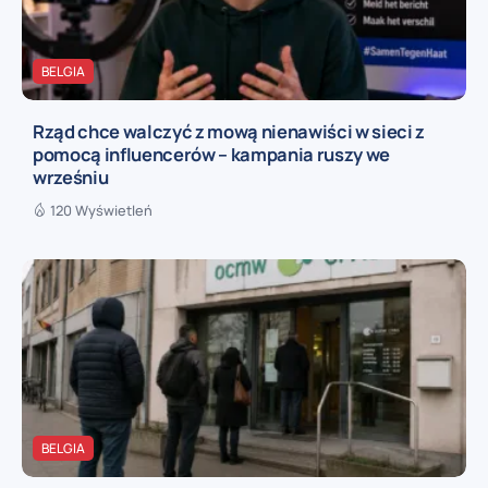
BELGIA
Rząd chce walczyć z mową nienawiści w sieci z
pomocą influencerów – kampania ruszy we
wrześniu
120 Wyświetleń
BELGIA