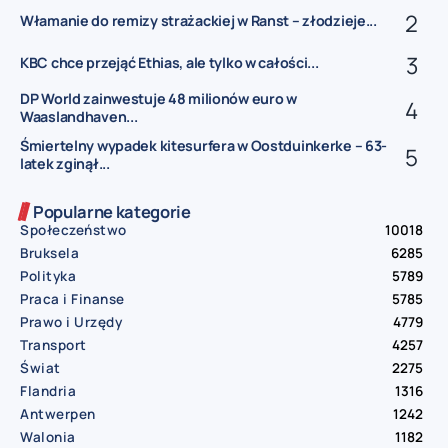
Włamanie do remizy strażackiej w Ranst – złodzieje...
KBC chce przejąć Ethias, ale tylko w całości...
DP World zainwestuje 48 milionów euro w
Waaslandhaven...
Śmiertelny wypadek kitesurfera w Oostduinkerke – 63-
latek zginął...
Popularne kategorie
Społeczeństwo
10018
Bruksela
6285
Polityka
5789
Praca i Finanse
5785
Prawo i Urzędy
4779
Transport
4257
Świat
2275
Flandria
1316
Antwerpen
1242
Walonia
1182