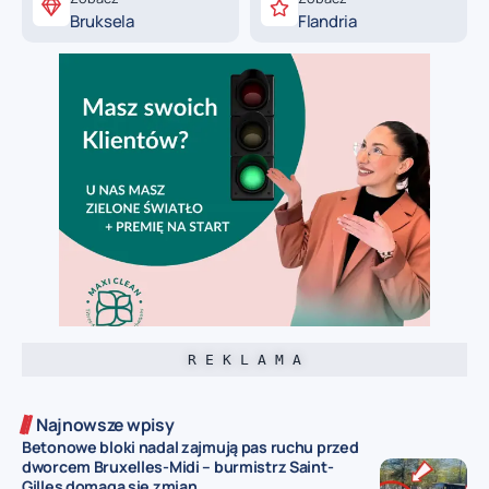
Bruksela
Flandria
R E K L A M A
Najnowsze wpisy
Betonowe bloki nadal zajmują pas ruchu przed
dworcem Bruxelles-Midi – burmistrz Saint-
Gilles domaga się zmian