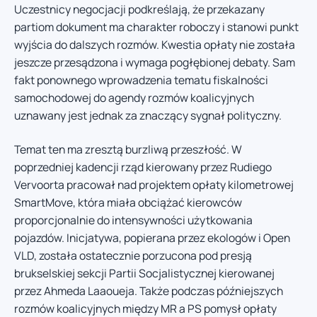
Uczestnicy negocjacji podkreślają, że przekazany
partiom dokument ma charakter roboczy i stanowi punkt
wyjścia do dalszych rozmów. Kwestia opłaty nie została
jeszcze przesądzona i wymaga pogłębionej debaty. Sam
fakt ponownego wprowadzenia tematu fiskalności
samochodowej do agendy rozmów koalicyjnych
uznawany jest jednak za znaczący sygnał polityczny.
Temat ten ma zresztą burzliwą przeszłość. W
poprzedniej kadencji rząd kierowany przez Rudiego
Vervoorta pracował nad projektem opłaty kilometrowej
SmartMove, która miała obciążać kierowców
proporcjonalnie do intensywności użytkowania
pojazdów. Inicjatywa, popierana przez ekologów i Open
VLD, została ostatecznie porzucona pod presją
brukselskiej sekcji Partii Socjalistycznej kierowanej
przez Ahmeda Laaoueja. Także podczas późniejszych
rozmów koalicyjnych między MR a PS pomysł opłaty