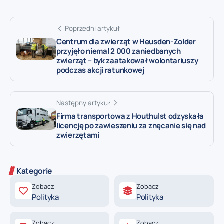
Poprzedni artykuł
Centrum dla zwierząt w Heusden-Zolder
przyjęło niemal 2 000 zaniedbanych
zwierząt – byk zaatakował wolontariuszy
podczas akcji ratunkowej
Następny artykuł
Firma transportowa z Houthulst odzyskała
licencję po zawieszeniu za znęcanie się nad
zwierzętami
Kategorie
Zobacz
Zobacz
Polityka
Polityka
Zobacz
Zobacz