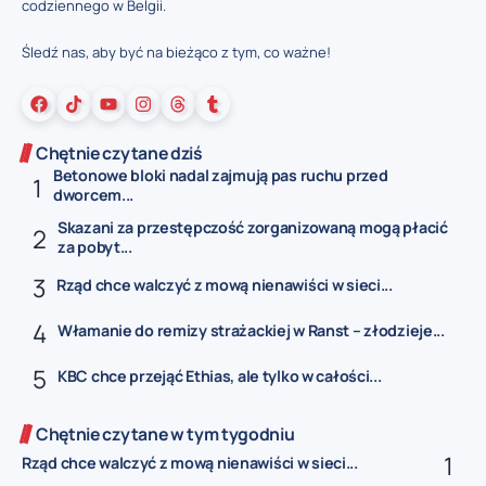
codziennego w Belgii.
Śledź nas, aby być na bieżąco z tym, co ważne!
Chętnie czytane dziś
Betonowe bloki nadal zajmują pas ruchu przed
dworcem...
Skazani za przestępczość zorganizowaną mogą płacić
za pobyt...
Rząd chce walczyć z mową nienawiści w sieci...
Włamanie do remizy strażackiej w Ranst – złodzieje...
KBC chce przejąć Ethias, ale tylko w całości...
Chętnie czytane w tym tygodniu
Rząd chce walczyć z mową nienawiści w sieci...