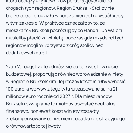
która obciąży użytkowników poruszających się po
drogach tych regionów. Region Brukseli-Stolicy nie
bierze obecnie udziału w porozumieniach o współpracy
w tym zakresie. W praktyce oznaczałoby to, że
mieszkańcy Brukseli podróżujący po Flandrii lub Walonii
musieliby płacić za winietę, podczas gdy rezydenci tych
regionów mogliby korzystać z dróg stolicy bez
dodatkowych opłat.
Yvan Verougstraete odniósł się do tej kwestii w nocie
budżetowej, proponując również wprowadzenie winiety
w Regionie Brukselskim. Jej roczny koszt miałby wynosić
100 euro, a wpływy z tego tytułu szacowane są na 21
milionów euro rocznie od 2027 r. Dla mieszkańców
Brukseli rozwiązanie to miałoby pozostać neutralne
finansowo, ponieważ koszt winiety zostałby
zrekompensowany obniżeniem podatku rejestracyjnego
o równowartość tej kwoty.