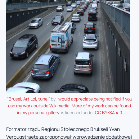
"
Brusel, Art Loi, tunel
" by
I would appreciate being notified if you
use my work outside Wikimedia. More of my work can be found
in my personal gallery.
is licensed under
CC BY-SA 4.0
Formator rządu Regionu Stołecznego Brukseli Yvan
Verougstraete zaproponował wprowadzenie dodatkowej