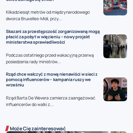
Kilkadziesiąt metrów od międzynarodowego
dworca Bruxelles-Midi, przy...
Skazani za przestępczość zorganizowaną mogą
płacić za pobyt w więzieniu – nowy projekt
ministerstwa sprawiedliwości
Podczas ostatniego przed wakacyjną przerwą
posiedzenia rady ministrów...
Rząd chce walczyć z mową nienawiści w sieci z
pomocą influencerów – kampania ruszy we
wrześniu
Rząd Barta De Wevera zamierza zaangażować
influencerów do walki z...
Może Cię zainteresować