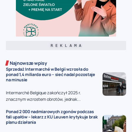
R E K L A M A
Najnowsze wpisy
Sprzedaż Intermarché w Belgii wzrosła do
ponad 1,4 miliarda euro – sieć nadal pozostaje
na minusie
Intermarché Belgique zakończył 2025 r.
znacznym wzrostem obrotów, jednak...
Ponad 2 000 nadmiarowych zgonów podczas
fali upałów – lekarz z KU Leuven krytykuje brak
planu działania