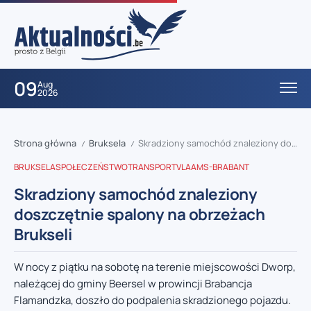
09
Aug
2026
Strona główna
Bruksela
Skradziony samochód znaleziony doszczętnie spalony na obrzeżach Brukseli
/
/
BRUKSELA
SPOŁECZEŃSTWO
TRANSPORT
VLAAMS-BRABANT
Skradziony samochód znaleziony
doszczętnie spalony na obrzeżach
Brukseli
W nocy z piątku na sobotę na terenie miejscowości Dworp,
należącej do gminy Beersel w prowincji Brabancja
Flamandzka, doszło do podpalenia skradzionego pojazdu.