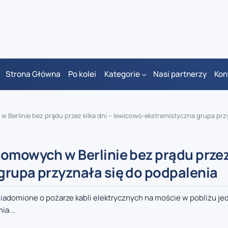
Strona Główna
Po kolei
Kategorie
Nasi partnerzy
Kon
rlinie bez prądu przez kilka dni – lewicowo-ekstremistyczna grupa przyznała s
omowych w Berlinie bez prądu przez
grupa przyznała się do podpalenia
iadomione o pożarze kabli elektrycznych na moście w pobliżu jed
ia...