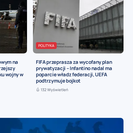
POLITYKA
owym na
FIFA przeprasza za wycofany plan
rzejszy
prywatyzacji – Infantino nadal ma
ku wojny w
poparcie władz federacji, UEFA
podtrzymuje bojkot
132 Wyświetleń