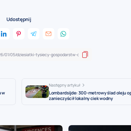
Udostępnij
Następny artykuł
u w
Lombardsijde: 300-metrowy ślad oleju 
zanieczyścił lokalny ciek wodny