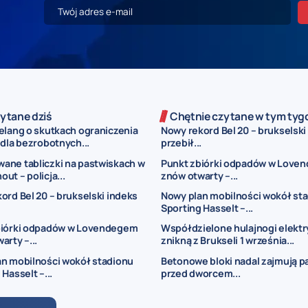
ytane dziś
Chętnie czytane w tym tyg
elang o skutkach ograniczenia
Nowy rekord Bel 20 – brukselski
dla bezrobotnych...
przebił...
ane tabliczki na pastwiskach w
Punkt zbiórki odpadów w Love
ut – policja...
znów otwarty –...
ord Bel 20 – brukselski indeks
Nowy plan mobilności wokół st
.
Sporting Hasselt –...
biórki odpadów w Lovendegem
Współdzielone hulajnogi elekt
arty –...
znikną z Brukseli 1 września...
n mobilności wokół stadionu
Betonowe bloki nadal zajmują p
Hasselt –...
przed dworcem...