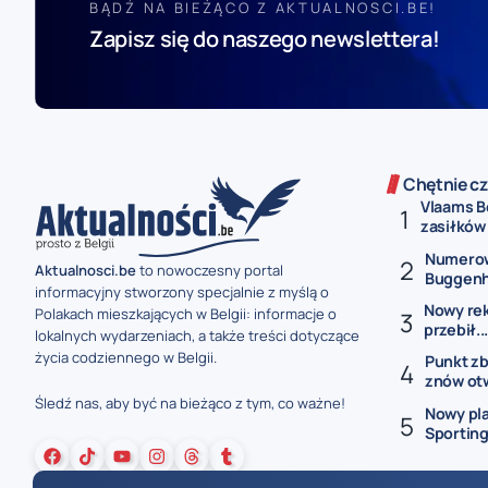
BĄDŹ NA BIEŻĄCO Z AKTUALNOSCI.BE!
Zapisz się do naszego newslettera!
Chętnie cz
Vlaams B
zasiłków 
Numerow
Aktualnosci.be
to nowoczesny portal
Buggenho
informacyjny stworzony specjalnie z myślą o
Nowy rek
Polakach mieszkających w Belgii: informacje o
przebił..
lokalnych wydarzeniach, a także treści dotyczące
życia codziennego w Belgii.
Punkt z
znów otw
Śledź nas, aby być na bieżąco z tym, co ważne!
Nowy pla
Sporting 