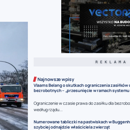
R E K L A M A
Najnowsze wpisy
Vlaams Belang o skutkach ograniczenia zasiłków 
bezrobotnych – „przesunięcie w ramach systemu
Ograniczenie w czasie prawa do zasiłku dla bezrob
według rządu...
Numerowane tabliczki na pastwiskach w Buggenho
szybciej odnajdzie właściciela zwierząt