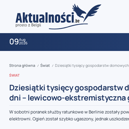
09
Aug
2026
Strona główna
Świat
Dziesiątki tysięcy gospodarstw domowych w Be
/
/
ŚWIAT
Dziesiątki tysięcy gospodarstw d
dni – lewicowo-ekstremistyczna 
zaobserwuj nas
W sobotni poranek służby ratunkowe w Berlinie zostały pow
elektrowni. Ogień został szybko ugaszony, jednak uszkodzen
zaobserwuj nas