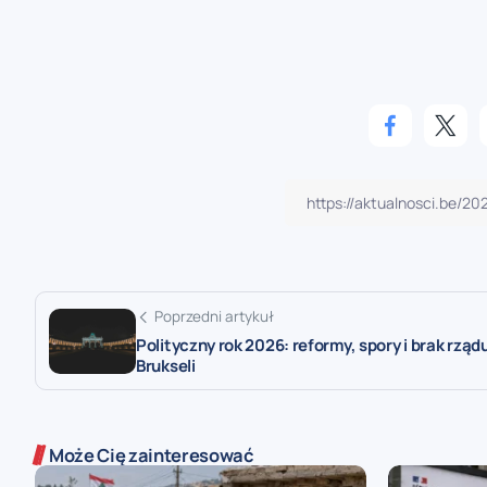
Poprzedni artykuł
Polityczny rok 2026: reformy, spory i brak rząd
Brukseli
Może Cię zainteresować