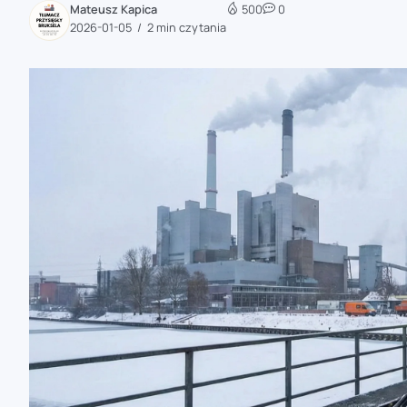
Mateusz Kapica
500
0
zaobserwuj nas
2026-01-05
2 min czytania
zaobserwuj nas
zaobserwuj nas
zaobserwuj nas