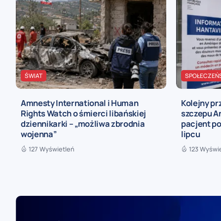
ŚWIAT
SPOŁECZEŃ
Amnesty International i Human
Kolejny p
Rights Watch o śmierci libańskiej
szczepu An
dziennikarki – „możliwa zbrodnia
pacjent po
wojenna”
lipcu
127 Wyświetleń
123 Wyświ