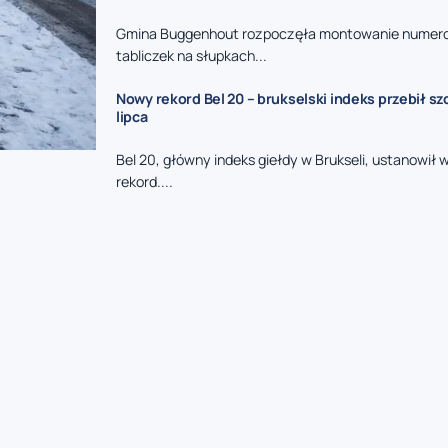
Gmina Buggenhout rozpoczęła montowanie nume
tabliczek na słupkach...
Nowy rekord Bel 20 – brukselski indeks przebił sz
lipca
Bel 20, główny indeks giełdy w Brukseli, ustanowił
rekord....