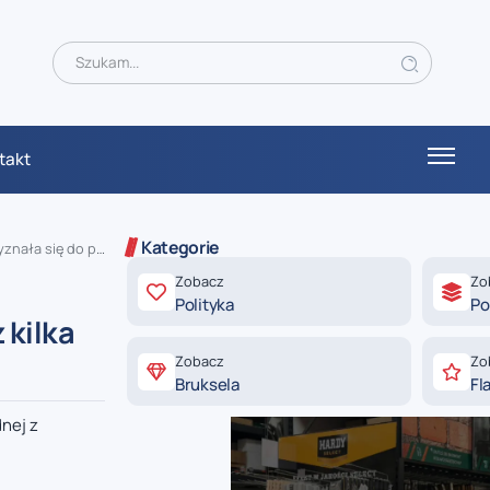
takt
Kategorie
ię do podpalenia
Zobacz
Zo
Polityka
Po
 kilka
Zobacz
Zo
Bruksela
Fl
nej z