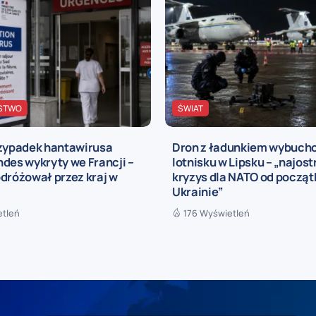
STWO
ŚWIAT
rzypadek hantawirusa
Dron z ładunkiem wybuch
des wykryty we Francji –
lotnisku w Lipsku – „najost
dróżował przez kraj w
kryzys dla NATO od począt
Ukrainie”
etleń
176 Wyświetleń