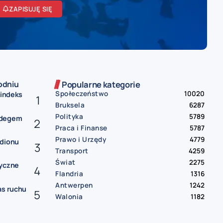
ZAPISUJĘ SIĘ
odniu
Popularne kategorie
Społeczeństwo
10020
 indeks
Bruksela
6287
Polityka
5789
ndegem
Praca i Finanse
5787
Prawo i Urzędy
4779
adionu
Transport
4259
Świat
2275
ryczne
Flandria
1316
Antwerpen
1242
as ruchu
Walonia
1182