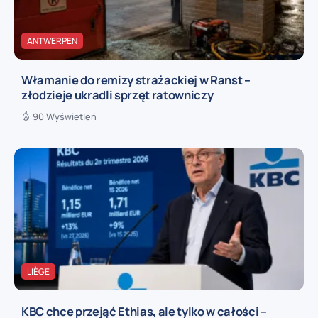
ANTWERPEN
Włamanie do remizy strażackiej w Ranst –
złodzieje ukradli sprzęt ratowniczy
90 Wyświetleń
LIÈGE
KBC chce przejąć Ethias, ale tylko w całości –