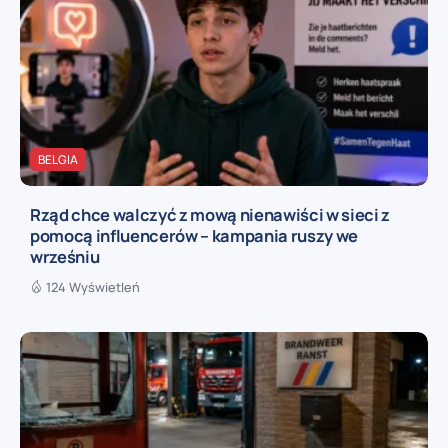
BELGIA
Rząd chce walczyć z mową nienawiści w sieci z
pomocą influencerów – kampania ruszy we
wrześniu
124 Wyświetleń