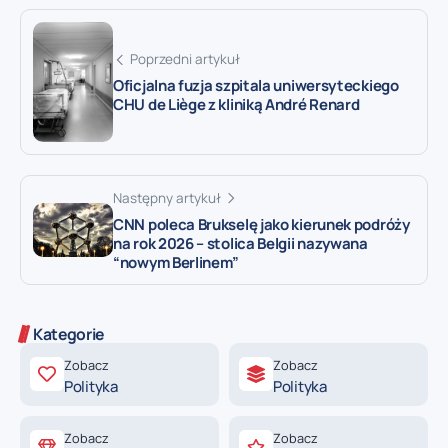
Poprzedni artykuł
Oficjalna fuzja szpitala uniwersyteckiego
CHU de Liège z kliniką André Renard
Następny artykuł
CNN poleca Brukselę jako kierunek podróży
na rok 2026 – stolica Belgii nazywana
“nowym Berlinem”
Kategorie
Zobacz
Zobacz
Polityka
Polityka
Zobacz
Zobacz