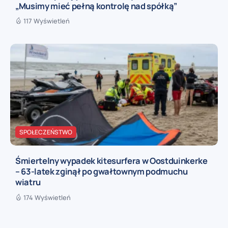
„Musimy mieć pełną kontrolę nad spółką”
117 Wyświetleń
SPOŁECZEŃSTWO
Śmiertelny wypadek kitesurfera w Oostduinkerke
– 63-latek zginął po gwałtownym podmuchu
wiatru
174 Wyświetleń