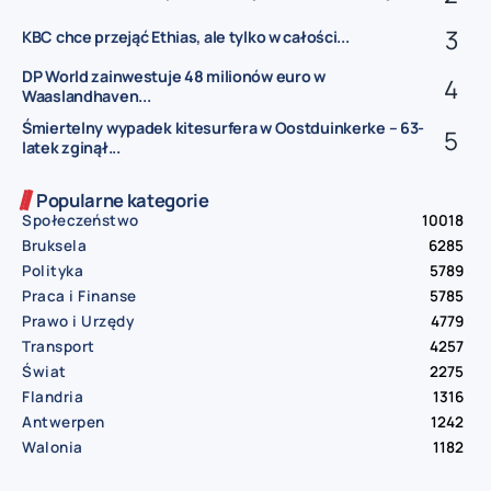
KBC chce przejąć Ethias, ale tylko w całości...
DP World zainwestuje 48 milionów euro w
Waaslandhaven...
Śmiertelny wypadek kitesurfera w Oostduinkerke – 63-
latek zginął...
Popularne kategorie
Społeczeństwo
10018
Bruksela
6285
Polityka
5789
Praca i Finanse
5785
Prawo i Urzędy
4779
Transport
4257
Świat
2275
Flandria
1316
Antwerpen
1242
Walonia
1182