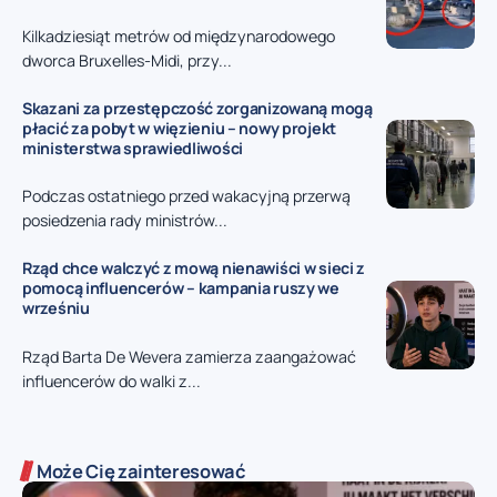
Kilkadziesiąt metrów od międzynarodowego
dworca Bruxelles-Midi, przy...
Skazani za przestępczość zorganizowaną mogą
płacić za pobyt w więzieniu – nowy projekt
ministerstwa sprawiedliwości
Podczas ostatniego przed wakacyjną przerwą
posiedzenia rady ministrów...
Rząd chce walczyć z mową nienawiści w sieci z
pomocą influencerów – kampania ruszy we
wrześniu
Rząd Barta De Wevera zamierza zaangażować
influencerów do walki z...
Może Cię zainteresować