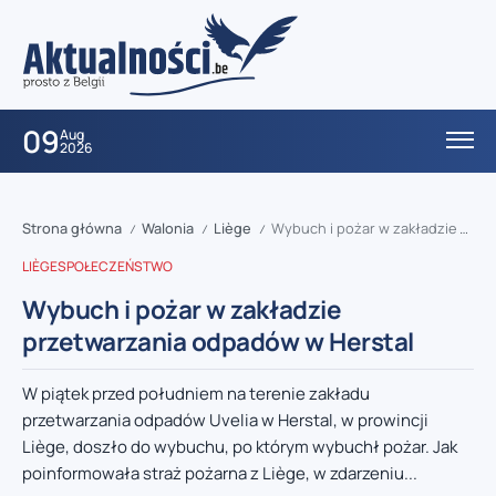
09
Aug
2026
Strona główna
Walonia
Liège
Wybuch i pożar w zakładzie przetwarzania odpadów w Herstal
/
/
/
LIÈGE
SPOŁECZEŃSTWO
Wybuch i pożar w zakładzie
przetwarzania odpadów w Herstal
W piątek przed południem na terenie zakładu
przetwarzania odpadów Uvelia w Herstal, w prowincji
Liège, doszło do wybuchu, po którym wybuchł pożar. Jak
poinformowała straż pożarna z Liège, w zdarzeniu...