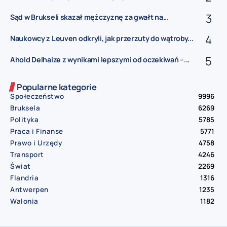
Sąd w Brukseli skazał mężczyznę za gwałt na...
Naukowcy z Leuven odkryli, jak przerzuty do wątroby...
Ahold Delhaize z wynikami lepszymi od oczekiwań –...
Popularne kategorie
Społeczeństwo
9996
Bruksela
6269
Polityka
5785
Praca i Finanse
5771
Prawo i Urzędy
4758
Transport
4246
Świat
2269
Flandria
1316
Antwerpen
1235
Walonia
1182