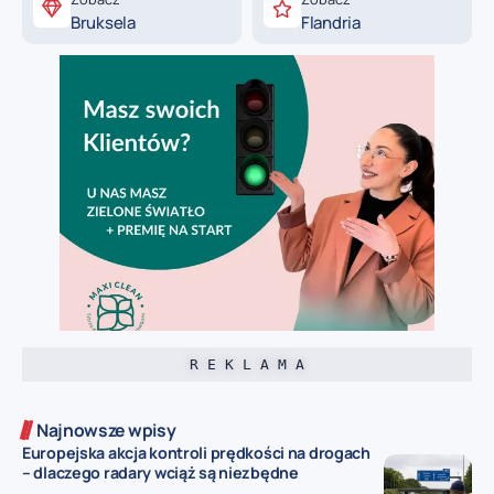
Bruksela
Flandria
R E K L A M A
Najnowsze wpisy
Europejska akcja kontroli prędkości na drogach
– dlaczego radary wciąż są niezbędne