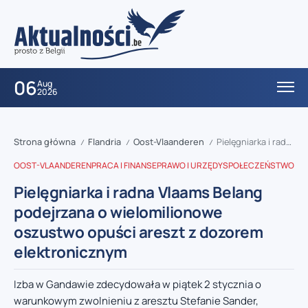
06
Aug
2026
Strona główna
Flandria
Oost-Vlaanderen
Pielęgniarka i radna Vlaams Belang podejrzana o wielomilionowe oszustwo opuści areszt z dozorem elektronicznym
/
/
/
OOST-VLAANDEREN
PRACA I FINANSE
PRAWO I URZĘDY
SPOŁECZEŃSTWO
Pielęgniarka i radna Vlaams Belang
podejrzana o wielomilionowe
oszustwo opuści areszt z dozorem
elektronicznym
Izba w Gandawie zdecydowała w piątek 2 stycznia o
warunkowym zwolnieniu z aresztu Stefanie Sander,