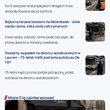
Do 9 sierpnia na europejskich drogach trwa
skoordynowana akcja kontroli...
Bójka na tarasie kawiarni na Molenbeek – dwie
osoby ranne, kilka osób zatrzymanych
Dwie osoby zostały ranne podczas bójki, do
której doszło w miniony weekend...
Poważny wypadek na dworcu autobusowym w
Leuven – 75-latek trafił pod koła autobusu De
Lijn
75-letni mężczyzna został potrącony przez
autobus na dworcu autobusowym...
Może Cię zainteresować