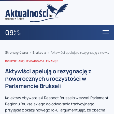
09
Aug
2026
Strona główna
Bruksela
Aktywiści apelują o rezygnację z noworocznych uroczystości w Parlamencie Brukseli
/
/
BRUKSELA
POLITYKA
PRACA I FINANSE
Aktywiści apelują o rezygnację z
noworocznych uroczystości w
Parlamencie Brukseli
Kolektyw obywatelski Respect Brussels wezwał Parlament
Regionu Brukselskiego do odwołania tradycyjnego
przyjęcia z okazji nowego roku, argumentując, że obecna