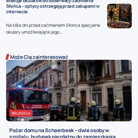
Brakuje okularów do obserwacji zaćmienia
Słońca – optycy ostrzegają przed zakupami w
internecie
Na kilka dni przed zaćmieniem Słońca specjalne
okulary umożliwiające jego...
Może Cię zainteresować
BRUKSELA
Pożar domu na Schaerbeek – dwie osoby w
szpitalu, budynek niezdatny do zamieszkania