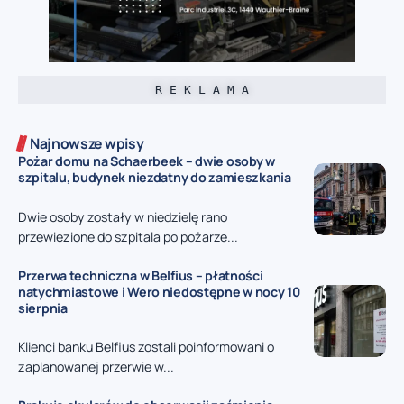
R E K L A M A
Najnowsze wpisy
Pożar domu na Schaerbeek – dwie osoby w
szpitalu, budynek niezdatny do zamieszkania
Dwie osoby zostały w niedzielę rano
przewiezione do szpitala po pożarze...
Przerwa techniczna w Belfius – płatności
natychmiastowe i Wero niedostępne w nocy 10
sierpnia
Klienci banku Belfius zostali poinformowani o
zaplanowanej przerwie w...