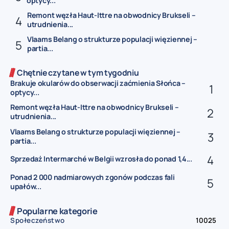
optycy...
Remont węzła Haut-Ittre na obwodnicy Brukseli –
utrudnienia...
Vlaams Belang o strukturze populacji więziennej –
partia...
Chętnie czytane w tym tygodniu
Brakuje okularów do obserwacji zaćmienia Słońca –
optycy...
Remont węzła Haut-Ittre na obwodnicy Brukseli –
utrudnienia...
Vlaams Belang o strukturze populacji więziennej –
partia...
Sprzedaż Intermarché w Belgii wzrosła do ponad 1,4...
Ponad 2 000 nadmiarowych zgonów podczas fali
upałów...
Popularne kategorie
Społeczeństwo
10025