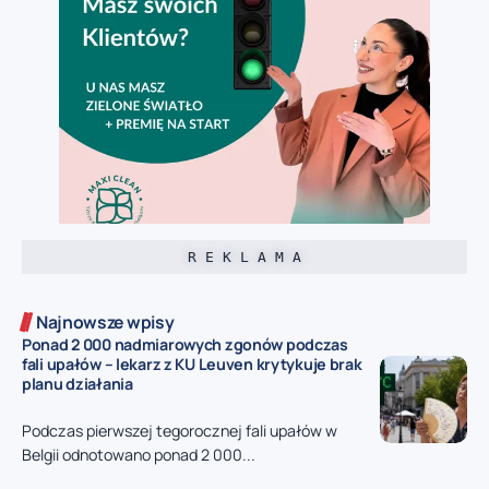
R E K L A M A
Najnowsze wpisy
Ponad 2 000 nadmiarowych zgonów podczas
fali upałów – lekarz z KU Leuven krytykuje brak
planu działania
Podczas pierwszej tegorocznej fali upałów w
Belgii odnotowano ponad 2 000...