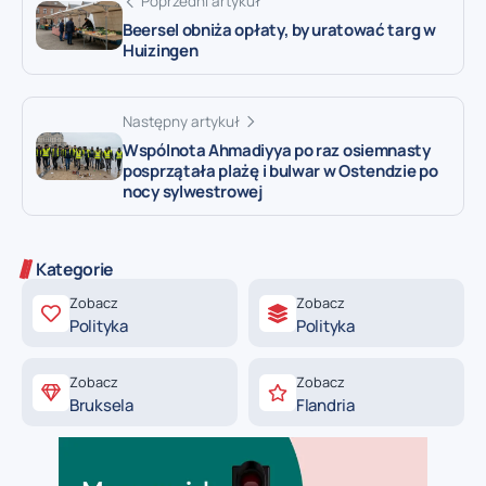
Poprzedni artykuł
Beersel obniża opłaty, by uratować targ w
Huizingen
Następny artykuł
Wspólnota Ahmadiyya po raz osiemnasty
posprzątała plażę i bulwar w Ostendzie po
nocy sylwestrowej
Kategorie
Zobacz
Zobacz
Polityka
Polityka
Zobacz
Zobacz
Bruksela
Flandria