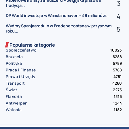
Papierowe kwiaty za muszelki – belgijska plażowa
tradycja...
DP World inwestuje w Waaslandhaven – 48 milionów...
Wydmy Spanjaardduin w Bredene zostaną w przyszłym
roku...
Popularne kategorie
Społeczeństwo
10023
Bruksela
6288
Polityka
5789
Praca i Finanse
5788
Prawo i Urzędy
4781
Transport
4260
Świat
2275
Flandria
1316
Antwerpen
1244
Walonia
1182