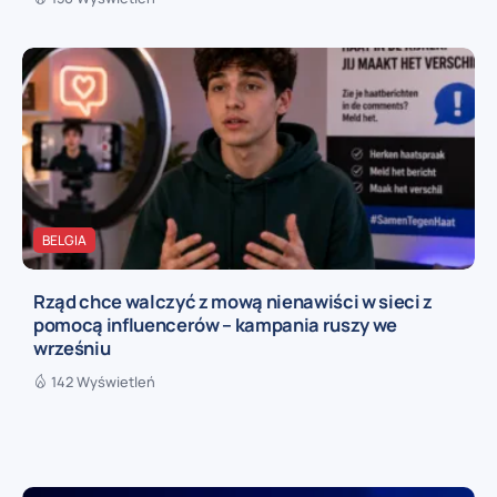
BELGIA
Rząd chce walczyć z mową nienawiści w sieci z
pomocą influencerów – kampania ruszy we
wrześniu
142 Wyświetleń