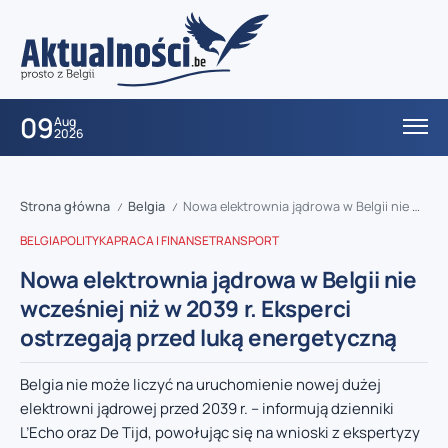
09
Aug
2026
Strona główna
Belgia
Nowa elektrownia jądrowa w Belgii nie wcześniej niż w 2039 r. Eksperci ostrzegają przed luką energetyczną
/
/
BELGIA
POLITYKA
PRACA I FINANSE
TRANSPORT
Nowa elektrownia jądrowa w Belgii nie
wcześniej niż w 2039 r. Eksperci
ostrzegają przed luką energetyczną
Belgia nie może liczyć na uruchomienie nowej dużej
elektrowni jądrowej przed 2039 r. – informują dzienniki
L’Echo oraz De Tijd, powołując się na wnioski z ekspertyzy