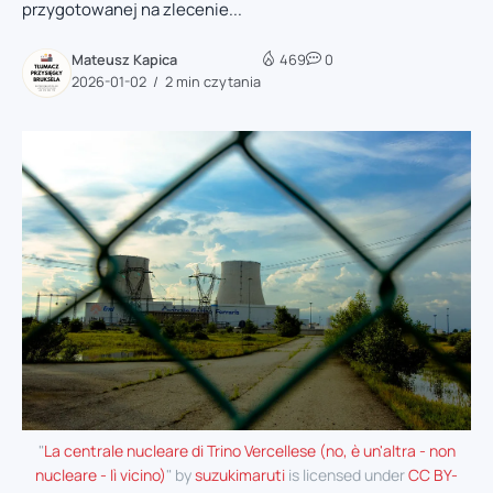
przygotowanej na zlecenie...
Mateusz Kapica
469
0
2026-01-02
2 min czytania
"
La centrale nucleare di Trino Vercellese (no, è un'altra - non
nucleare - lì vicino)
" by
suzukimaruti
is licensed under
CC BY-