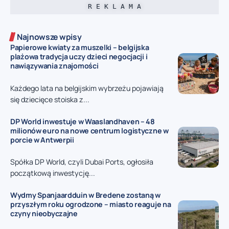
R E K L A M A
Najnowsze wpisy
Papierowe kwiaty za muszelki – belgijska
plażowa tradycja uczy dzieci negocjacji i
nawiązywania znajomości
Każdego lata na belgijskim wybrzeżu pojawiają
się dziecięce stoiska z...
DP World inwestuje w Waaslandhaven – 48
milionów euro na nowe centrum logistyczne w
porcie w Antwerpii
Spółka DP World, czyli Dubai Ports, ogłosiła
początkową inwestycję...
Wydmy Spanjaardduin w Bredene zostaną w
przyszłym roku ogrodzone – miasto reaguje na
czyny nieobyczajne