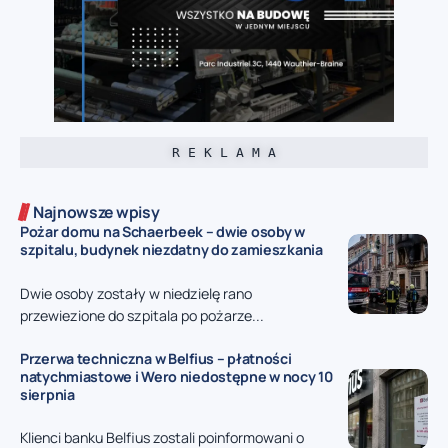
R E K L A M A
Najnowsze wpisy
Pożar domu na Schaerbeek – dwie osoby w
szpitalu, budynek niezdatny do zamieszkania
Dwie osoby zostały w niedzielę rano
przewiezione do szpitala po pożarze...
Przerwa techniczna w Belfius – płatności
natychmiastowe i Wero niedostępne w nocy 10
sierpnia
Klienci banku Belfius zostali poinformowani o