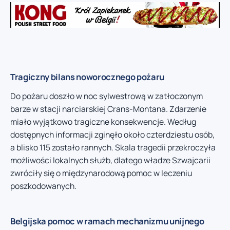
Tragiczny bilans noworocznego pożaru
Do pożaru doszło w noc sylwestrową w zatłoczonym
barze w stacji narciarskiej Crans-Montana. Zdarzenie
miało wyjątkowo tragiczne konsekwencje. Według
dostępnych informacji zginęło około czterdziestu osób,
a blisko 115 zostało rannych. Skala tragedii przekroczyła
możliwości lokalnych służb, dlatego władze Szwajcarii
zwróciły się o międzynarodową pomoc w leczeniu
poszkodowanych.
Belgijska pomoc w ramach mechanizmu unijnego