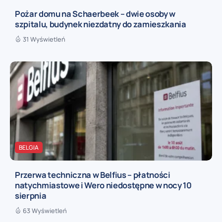
Pożar domu na Schaerbeek – dwie osoby w
szpitalu, budynek niezdatny do zamieszkania
31 Wyświetleń
BELGIA
Przerwa techniczna w Belfius – płatności
natychmiastowe i Wero niedostępne w nocy 10
sierpnia
63 Wyświetleń