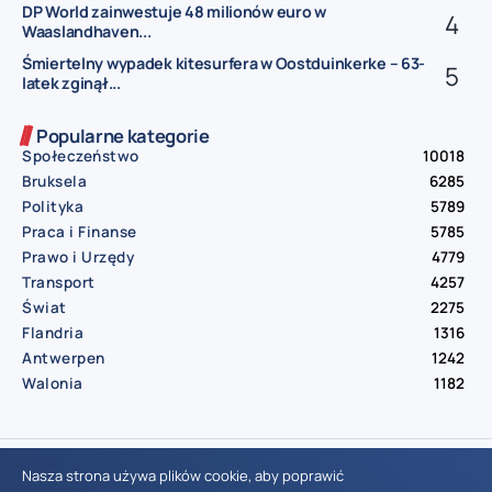
DP World zainwestuje 48 milionów euro w
Waaslandhaven...
Śmiertelny wypadek kitesurfera w Oostduinkerke – 63-
latek zginął...
Popularne kategorie
Społeczeństwo
10018
Bruksela
6285
Polityka
5789
Praca i Finanse
5785
Prawo i Urzędy
4779
Transport
4257
Świat
2275
Flandria
1316
Antwerpen
1242
Walonia
1182
© Aktualnosci.be – All Right Reserved 2016-2026
Nasza strona używa plików cookie, aby poprawić