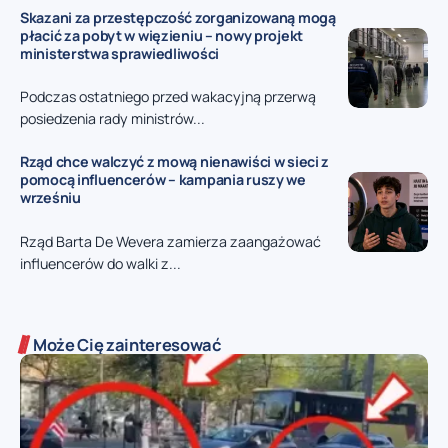
Skazani za przestępczość zorganizowaną mogą
płacić za pobyt w więzieniu – nowy projekt
ministerstwa sprawiedliwości
Podczas ostatniego przed wakacyjną przerwą
posiedzenia rady ministrów...
Rząd chce walczyć z mową nienawiści w sieci z
pomocą influencerów – kampania ruszy we
wrześniu
Rząd Barta De Wevera zamierza zaangażować
influencerów do walki z...
Może Cię zainteresować