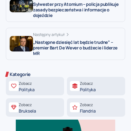
Sylwester przy Atomium – policja publikuje
zasady bezpieczeństwa i informacje o
dojeździe
Następny artykuł
„Następne dziesięć lat będzie trudne” –
premier Bart De Wever o budżecie i liderze
MR
Kategorie
Zobacz
Zobacz
Polityka
Polityka
Zobacz
Zobacz
Bruksela
Flandria