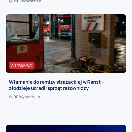
120 Wyświetleń
ANTWERPEN
Włamanie do remizy strażackiej w Ranst –
złodzieje ukradli sprzęt ratowniczy
90 Wyświetleń