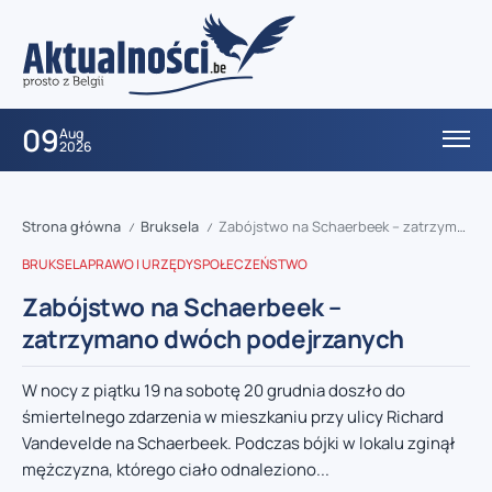
09
Aug
2026
Strona główna
Bruksela
Zabójstwo na Schaerbeek – zatrzymano dwóch podejrzanych
/
/
BRUKSELA
PRAWO I URZĘDY
SPOŁECZEŃSTWO
Zabójstwo na Schaerbeek –
zatrzymano dwóch podejrzanych
W nocy z piątku 19 na sobotę 20 grudnia doszło do
śmiertelnego zdarzenia w mieszkaniu przy ulicy Richard
Vandevelde na Schaerbeek. Podczas bójki w lokalu zginął
mężczyzna, którego ciało odnaleziono...