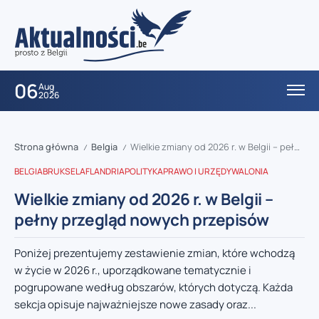
06
Aug
2026
Strona główna
Belgia
Wielkie zmiany od 2026 r. w Belgii – pełny przegląd nowych przepisów
/
/
BELGIA
BRUKSELA
FLANDRIA
POLITYKA
PRAWO I URZĘDY
WALONIA
Wielkie zmiany od 2026 r. w Belgii –
pełny przegląd nowych przepisów
Poniżej prezentujemy zestawienie zmian, które wchodzą
w życie w 2026 r., uporządkowane tematycznie i
pogrupowane według obszarów, których dotyczą. Każda
sekcja opisuje najważniejsze nowe zasady oraz...