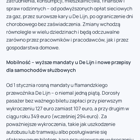
zatrudnienia, konsumpcji, mieszkalnictwa, finansów i
spraw rodzinnych – od podwyższonych opłat sieciowych
za gaz, przez surowsze kary u De Lijn, po ograniczenie dni
chorobowego bez zaświadczenia. Zmiany wchodzą
równolegle w wielu dziedzinach i będą odczuwalne
zarówno przez pracowników i pracodawców, jak i przez
gospodarstwa domowe.
Mobilność – wyższe mandaty u De Lijn i nowe przepisy
dla samochodów służbowych
Od 1 stycznia rosną mandaty u flamandzkiego
przewoźnika De Lijn – o niemal jedną piątą. Dorosły
pasażer bez ważnego biletu zapłaci przy pierwszym
wykroczeniu 127 euro zamiast 107 euro, a przy drugim w
ciągu roku 349 euro (wcześniej 294 euro). Za
poważniejsze wykroczenia, takie jak uszkodzenie
autobusu lub tramwaju albo posługiwanie się
sfałszowanym biletem, kara przy pierwszym wykroczeniu