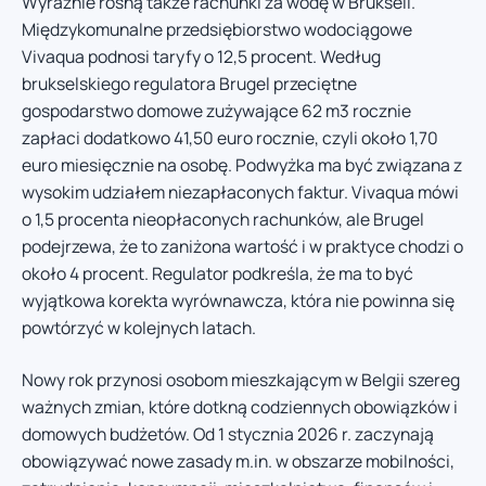
Wyraźnie rosną także rachunki za wodę w Brukseli.
Międzykomunalne przedsiębiorstwo wodociągowe
Vivaqua podnosi taryfy o 12,5 procent. Według
brukselskiego regulatora Brugel przeciętne
gospodarstwo domowe zużywające 62 m3 rocznie
zapłaci dodatkowo 41,50 euro rocznie, czyli około 1,70
euro miesięcznie na osobę. Podwyżka ma być związana z
wysokim udziałem niezapłaconych faktur. Vivaqua mówi
o 1,5 procenta nieopłaconych rachunków, ale Brugel
podejrzewa, że to zaniżona wartość i w praktyce chodzi o
około 4 procent. Regulator podkreśla, że ma to być
wyjątkowa korekta wyrównawcza, która nie powinna się
powtórzyć w kolejnych latach.
Nowy rok przynosi osobom mieszkającym w Belgii szereg
ważnych zmian, które dotkną codziennych obowiązków i
domowych budżetów. Od 1 stycznia 2026 r. zaczynają
obowiązywać nowe zasady m.in. w obszarze mobilności,