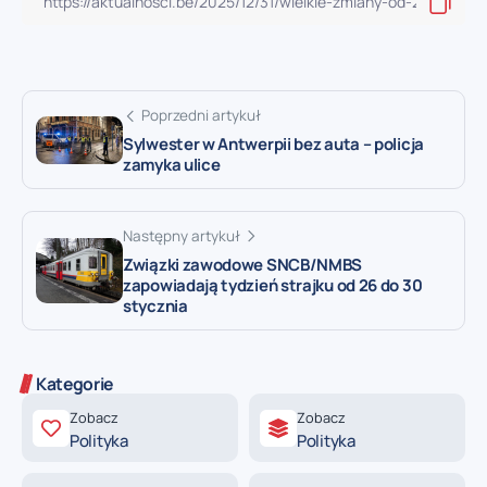
Poprzedni artykuł
Sylwester w Antwerpii bez auta – policja
zamyka ulice
Następny artykuł
Związki zawodowe SNCB/NMBS
zapowiadają tydzień strajku od 26 do 30
stycznia
Kategorie
Zobacz
Zobacz
Polityka
Polityka