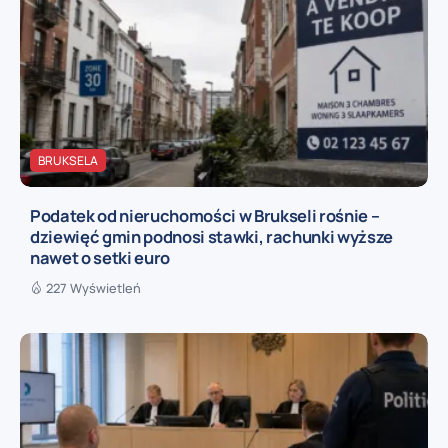
BRUKSELA
Podatek od nieruchomości w Brukseli rośnie –
dziewięć gmin podnosi stawki, rachunki wyższe
nawet o setki euro
227 Wyświetleń