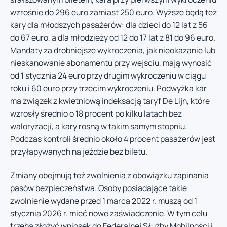
wzrośnie do 296 euro zamiast 250 euro. Wyższe będą też
kary dla młodszych pasażerów: dla dzieci do 12 lat z 56
do 67 euro, a dla młodzieży od 12 do 17 lat z 81 do 96 euro.
Mandaty za drobniejsze wykroczenia, jak nieokazanie lub
nieskanowanie abonamentu przy wejściu, mają wynosić
od 1 stycznia 24 euro przy drugim wykroczeniu w ciągu
roku i 60 euro przy trzecim wykroczeniu. Podwyżka kar
ma związek z kwietniową indeksacją taryf De Lijn, które
wzrosły średnio o 18 procent po kilku latach bez
waloryzacji, a kary rosną w takim samym stopniu.
Podczas kontroli średnio około 4 procent pasażerów jest
przyłapywanych na jeździe bez biletu.
Zmiany obejmują też zwolnienia z obowiązku zapinania
pasów bezpieczeństwa. Osoby posiadające takie
zwolnienie wydane przed 1 marca 2022 r. muszą od 1
stycznia 2026 r. mieć nowe zaświadczenie. W tym celu
trzeba złożyć wniosek do Federalnej Służby Mobilności i