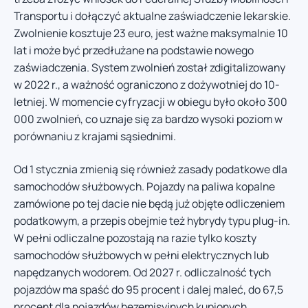
Transportu i dołączyć aktualne zaświadczenie lekarskie.
Zwolnienie kosztuje 23 euro, jest ważne maksymalnie 10
lat i może być przedłużane na podstawie nowego
zaświadczenia. System zwolnień został zdigitalizowany
w 2022 r., a ważność ograniczono z dożywotniej do 10-
letniej. W momencie cyfryzacji w obiegu było około 300
000 zwolnień, co uznaje się za bardzo wysoki poziom w
porównaniu z krajami sąsiednimi.
Od 1 stycznia zmienią się również zasady podatkowe dla
samochodów służbowych. Pojazdy na paliwa kopalne
zamówione po tej dacie nie będą już objęte odliczeniem
podatkowym, a przepis obejmie też hybrydy typu plug-in.
W pełni odliczalne pozostają na razie tylko koszty
samochodów służbowych w pełni elektrycznych lub
napędzanych wodorem. Od 2027 r. odliczalność tych
pojazdów ma spaść do 95 procent i dalej maleć, do 67,5
procent dla pojazdów bezemisyjnych kupionych,