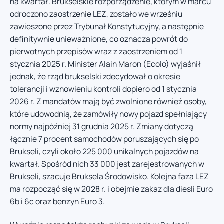
na kwartał. Brukselskie rozporządzenie, którym w marcu
odroczono zaostrzenie LEZ, zostało we wrześniu
zawieszone przez Trybunał Konstytucyjny, a następnie
definitywnie unieważnione, co oznacza powrót do
pierwotnych przepisów wraz z zaostrzeniem od 1
stycznia 2025 r. Minister Alain Maron (Ecolo) wyjaśnił
jednak, że rząd brukselski zdecydował o okresie
tolerancji i wznowieniu kontroli dopiero od 1 stycznia
2026 r. Z mandatów mają być zwolnione również osoby,
które udowodnią, że zamówiły nowy pojazd spełniający
normy najpóźniej 31 grudnia 2025 r. Zmiany dotyczą
łącznie 7 procent samochodów poruszających się po
Brukseli, czyli około 225 000 unikalnych pojazdów na
kwartał. Spośród nich 33 000 jest zarejestrowanych w
Brukseli, szacuje Bruksela Środowisko. Kolejna faza LEZ
ma rozpocząć się w 2028 r. i obejmie zakaz dla diesli Euro
6b i 6c oraz benzyn Euro 3.