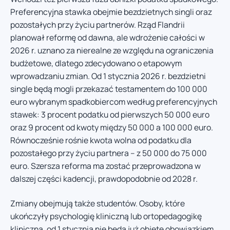
Preferencyjna stawka obejmie bezdzietnych singli oraz
pozostałych przy życiu partnerów. Rząd Flandrii
planował reformę od dawna, ale wdrożenie całości w
2026 r. uznano za nierealne ze względu na ograniczenia
budżetowe, dlatego zdecydowano o etapowym
wprowadzaniu zmian. Od 1 stycznia 2026 r. bezdzietni
single będą mogli przekazać testamentem do 100 000
euro wybranym spadkobiercom według preferencyjnych
stawek: 3 procent podatku od pierwszych 50 000 euro
oraz 9 procent od kwoty między 50 000 a 100 000 euro.
Równocześnie rośnie kwota wolna od podatku dla
pozostałego przy życiu partnera – z 50 000 do 75 000
euro. Szersza reforma ma zostać przeprowadzona w
dalszej części kadencji, prawdopodobnie od 2028 r.
Zmiany obejmują także studentów. Osoby, które
ukończyły psychologię kliniczną lub ortopedagogikę
kliniczną, od 1 stycznia nie będą już objęte obowiązkiem