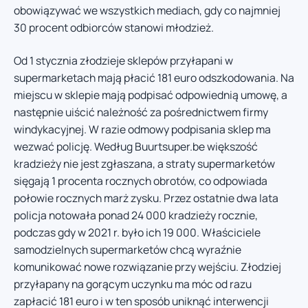
obowiązywać we wszystkich mediach, gdy co najmniej
30 procent odbiorców stanowi młodzież.
Od 1 stycznia złodzieje sklepów przyłapani w
supermarketach mają płacić 181 euro odszkodowania. Na
miejscu w sklepie mają podpisać odpowiednią umowę, a
następnie uiścić należność za pośrednictwem firmy
windykacyjnej. W razie odmowy podpisania sklep ma
wezwać policję. Według Buurtsuper.be większość
kradzieży nie jest zgłaszana, a straty supermarketów
sięgają 1 procenta rocznych obrotów, co odpowiada
połowie rocznych marż zysku. Przez ostatnie dwa lata
policja notowała ponad 24 000 kradzieży rocznie,
podczas gdy w 2021 r. było ich 19 000. Właściciele
samodzielnych supermarketów chcą wyraźnie
komunikować nowe rozwiązanie przy wejściu. Złodziej
przyłapany na gorącym uczynku ma móc od razu
zapłacić 181 euro i w ten sposób uniknąć interwencji