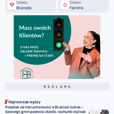
Zobacz
Zobacz
Bruksela
Flandria
R E K L A M A
Najnowsze wpisy
Podatek od nieruchomości w Brukseli rośnie –
dziewięć gmin podnosi stawki, rachunki wyższe