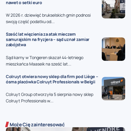
nawet o setki euro
W 2026 r. dziewięć brukselskich gmin podnosi
swoją część podatku od...
Sześć lat więzienia za atak mieczem
samurajskim na fryzjera – sąd uznał zamiar
zabójstwa
Sąd karny w Tongeren skazał 44-letniego
mieszkańca Maaseik na sześć lat...
Colruyt otwiera nowy sklep dla firm pod Liège –
ósma placówka Colruyt Professionals w Belgii
Colruyt Group otworzyła 5 sierpnia nowy sklep
Colruyt Professionals w...
Może Cię zainteresować