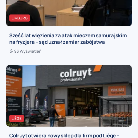
LIMBURG
Sześć lat więzienia za atak mieczem samurajskim
na fryzjera – sąd uznał zamiar zabójstwa
93 Wyświetleń
LIÈGE
Colruyt otwiera nowy sklep dla firm pod Liège –