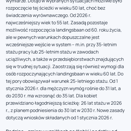
wymiarze. Dotąd w wybranych sytuacjach możliwe było
rozpoczęcie tej ścieżki w wieku 50 lat, choć bez
świadczenia wyrównawczego. Od 2026 r.
najwcześniejszy wiek to 55 lat. Zasadą pozostaje
możliwość rozpoczęcia landingsbaan od 60. roku życia,
ale w pewnych warunkach dopuszczalne jest
wcześniejsze wejście w system – m.in. przy 35-letnim
stażu pracy lub 25-letnim stażu w zawodach
uciążliwych, a także w przedsiębiorstwach znajdujących
się w trudnej sytuacji. Zaostrzają się również wymogi dla
osób rozpoczynających landingsbaan w wieku 60 lat. Do
tej pory obowiązywał warunek 25-letniego stażu. Od 1
stycznia 2026 r. dla mężczyzn wymóg rośnie do 31 lat, a
do 2030 r. ma wzrosnąć do 35 lat. Dla kobiet
przewidziano łagodniejszą ścieżkę: 26 lat stażu w 2026
r., z planem podniesienia do 30 lat w 2030 r. Nowe zasady
dotyczą wniosków składanych od 1 stycznia 2026 r.