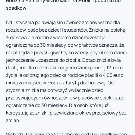
Rodzina – zmiany w zniżkach na żłobki i podatku od
spadków
Od 1 stycznia pojawiają się również zmiany ważne dla
rodziców, osób bez dzieci i studentów. Zniżka na opiekę
żłobkową dla rodzin z wieloma dziećmi zostaje
ograniczona do 30 miesięcy, co w praktyce oznacza, że
rabat będzie przysługiwał tylko wtedy, gdy kilkoro dzieci
jednocześnie uczęszcza do żłobka. Dotąd zniżka była
dostępna dla rodzin z kilkorgiem dzieci poniżej 12. roku
życia, a od drugiego dziecka rodzice płacili o 4,05 euro
mniej za miejsce w żłobku z taryfą dochodową. Od
stycznia zniżka ma dotyczyć wyłącznie dzieci
przebywających równocześnie w placówce opieki, stąd
ograniczenie do 30 miesięcy. Dla osób, które już
korzystają ze zniżki, przewidziano okres przejściowy bez
zmian.
Wchodzi też pierwsza faza obniżki podatku spadkowego.