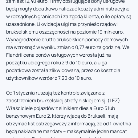
zamiast 12,40 euro. Firmy obsługujące bony usługowe
będą mogły dodatkowo naliczać koszty administracyjne
w rozsądnych granicach i za zgodą klienta, o ile opłaty są
uzasadnione. Likwidacja ulgi ma przynieść rządowi
brukselskiemu oszczędności na poziomie 19 mln euro.
Wynagrodzenie brutto brukselskich pomocy domowych
ma wzrosnąć w wyniku zmian o 0,77 euro za godzinę. We
Flandrii cena bonów usługowych wzrosła już na
początku ubiegłego roku z 9 do 10 euro, a ulga
podatkowa została zlikwidowana, przez co koszt dla
użytkowników wzrósł z 7,20 do 10 euro.
Od 1 stycznia ruszają też kontrole związane z
zaostrzeniem brukselskiej strefy niskiej emisji (LEZ).
Właściciele pojazdów z silnikiem diesla Euro 5 lub
benzynowym Euro 2, którzy wjadą do Brukseli, mają
otrzymać list ostrzegawczy z informacją, że od 1 kwietnia
będą nakładane mandaty – maksymalnie jeden mandat