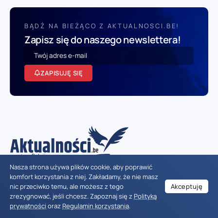
BĄDŹ NA BIEŻĄCO Z AKTUALNOSCI.BE!
Zapisz się do naszego newslettera!
ZAPISUJĘ SIĘ
Nasza strona używa plików cookie, aby poprawić
Aktualnosci.be
to nowoczesny portal informacyjny stworzony
komfort korzystania z niej. Zakładamy, że nie masz
specjalnie z myślą o Polakach mieszkających w Belgii: informacje o
nic przeciwko temu, ale możesz z tego
Akceptuję
lokalnych wydarzeniach, a także treści dotyczące życia
zrezygnować, jeśli chcesz. Zapoznaj się z
Polityką
codziennego w Belgii.
prywatności
oraz
Regulamin korzystania
.
Śledź nas, aby być na bieżąco z tym, co ważne!