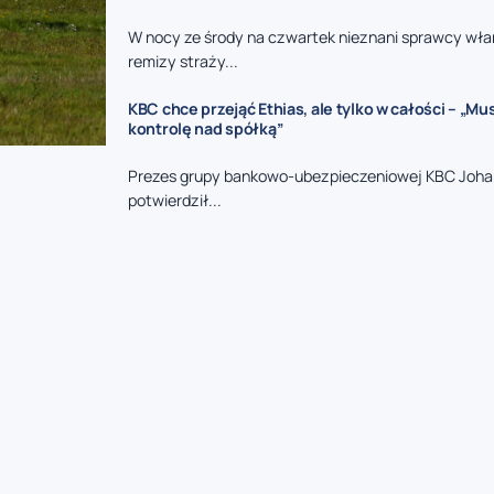
W nocy ze środy na czwartek nieznani sprawcy włam
remizy straży...
KBC chce przejąć Ethias, ale tylko w całości – „M
kontrolę nad spółką”
Prezes grupy bankowo-ubezpieczeniowej KBC Joha
potwierdził...