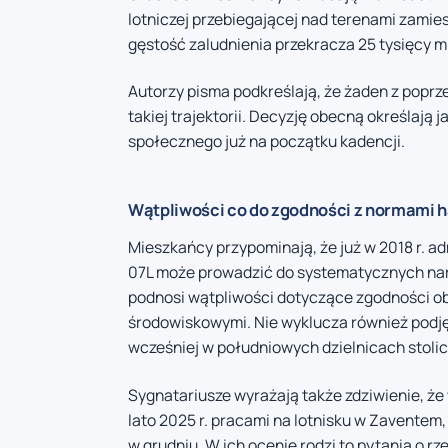
lotniczej przebiegającej nad terenami zamie
gęstość zaludnienia przekracza 25 tysięcy 
Autorzy pisma podkreślają, że żaden z poprz
takiej trajektorii. Decyzję obecną określają
społecznego już na początku kadencji.
Wątpliwości co do zgodności z normami 
Mieszkańcy przypominają, że już w 2018 r. a
07L może prowadzić do systematycznych nar
podnosi wątpliwości dotyczące zgodności o
środowiskowymi. Nie wyklucza również podj
wcześniej w południowych dzielnicach stolic
Sygnatariusze wyrażają także zdziwienie, ż
lato 2025 r. pracami na lotnisku w Zaventem
w grudniu. W ich ocenie rodzi to pytania o r