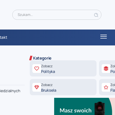
takt
Kategorie
Zobacz
Zo
Polityka
Po
Zobacz
Zo
Bruksela
Fl
wiedzialnych