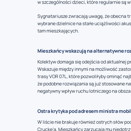
w szczególności dzieci, które regularnie są
Sygnatariusze zwracają uwagę, że obecna tra
wybrane dzielnice na stałe uciążliwości aku
tam mieszkających.
Mieszkańcy wskazują na alternatywne ro
Kolektyw domaga się odejścia od aktualnej 
Wskazuje między innymi na możliwość zastos
trasy VOR 07L, które pozwoliłyby ominąć najba
że podobne rozwiązania są już stosowane na 
negatywny wpływ ruchu lotniczego na obszar
Ostra krytyka pod adresem ministra mobi
W liście nie brakuje również ostrych słów p
Crucke’a. Mieszkańcy zarzucają mu niedotrz