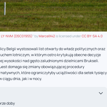
32 LY-NVM (DSC01955)
" by
MarcelX42
is licensed under
CC BY-SA 4.0
cy Belgii wystosowali list otwarty do władz politycznych oraz
ruchem lotniczym, w którym ostro krytykują obecne decyzje
ej wysokości nad gęsto zaludnionymi dzielnicami Brukseli.
Ouest domaga się zmiany obowiązującej procedury
natywnych, które ograniczyłyby uciążliwości dla setek tysięcy
ciągu dnia, jak i w nocy.
orze doby