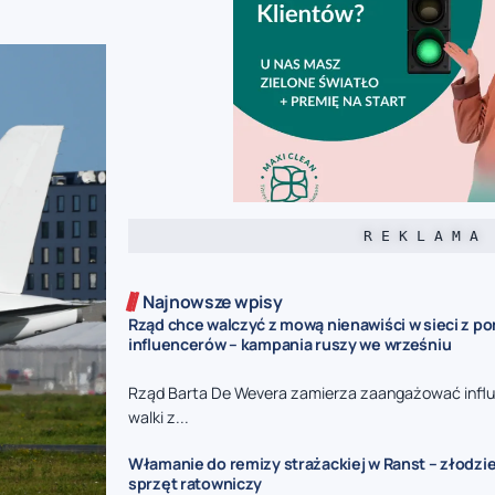
R E K L A M A
Najnowsze wpisy
Rząd chce walczyć z mową nienawiści w sieci z p
influencerów – kampania ruszy we wrześniu
Rząd Barta De Wevera zamierza zaangażować infl
walki z...
Włamanie do remizy strażackiej w Ranst – złodzie
sprzęt ratowniczy