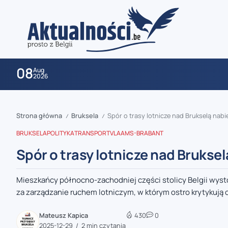
08
Aug
2026
Strona główna
Bruksela
Spór o trasy lotnicze nad Brukselą nab
/
/
BRUKSELA
POLITYKA
TRANSPORT
VLAAMS-BRABANT
Spór o trasy lotnicze nad Brukse
Mieszkańcy północno-zachodniej części stolicy Belgii wysto
zaobserwuj nas
za zarządzanie ruchem lotniczym, w którym ostro krytykują 
zaobserwuj nas
Mateusz Kapica
430
0
2025-12-29
2 min czytania