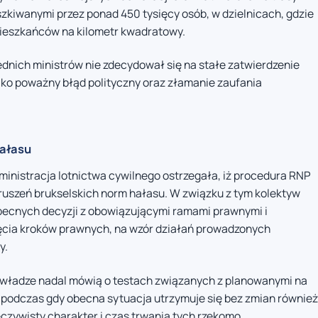
szkiwanymi przez ponad 450 tysięcy osób, w dzielnicach, gdzie
mieszkańców na kilometr kwadratowy.
ednich ministrów nie zdecydował się na stałe zatwierdzenie
 jako poważny błąd polityczny oraz złamanie zaufania
hałasu
dministracja lotnictwa cywilnego ostrzegała, iż procedura RNP
uszeń brukselskich norm hałasu. W związku z tym kolektyw
becnych decyzji z obowiązującymi ramami prawnymi i
ęcia kroków prawnych, na wzór działań prowadzonych
y.
e władze nadal mówią o testach związanych z planowanymi na
, podczas gdy obecna sytuacja utrzymuje się bez zmian również
zeczywisty charakter i czas trwania tych rzekomo