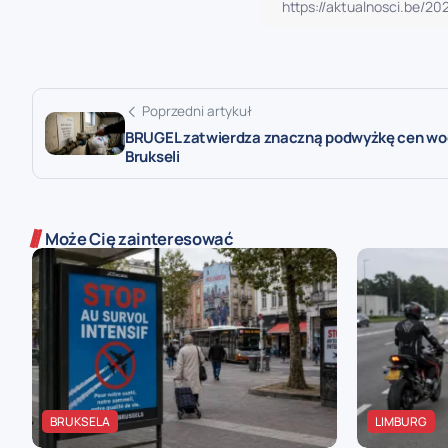
Poprzedni artykuł
BRUGEL zatwierdza znaczną podwyżkę cen wo
Brukseli
Może Cię zainteresować
BRUKSELA
LIMBURG