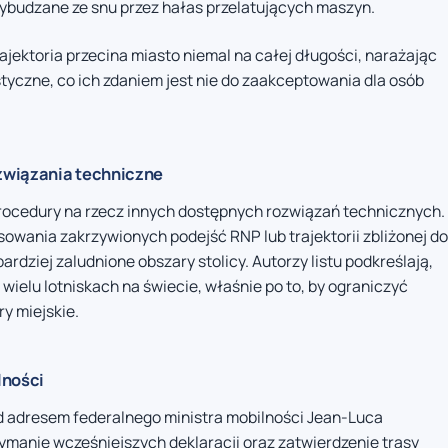
 wybudzane ze snu przez hałas przelatujących maszyn.
jektoria przecina miasto niemal na całej długości, narażając
styczne, co ich zdaniem jest nie do zaakceptowania dla osób
związania techniczne
procedury na rzecz innych dostępnych rozwiązań technicznych.
owania zakrzywionych podejść RNP lub trajektorii zbliżonej do
rdziej zaludnione obszary stolicy. Autorzy listu podkreślają,
wielu lotniskach na świecie, właśnie po to, by ograniczyć
y miejskie.
lności
od adresem federalnego ministra mobilności Jean-Luca
ymanie wcześniejszych deklaracji oraz zatwierdzenie trasy