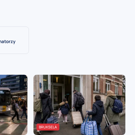
natorzy
BRUKSELA