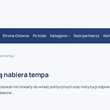
Strona Główna
Po kolei
Kategorie
Nasi partnerzy
Kon
iera tempa
lą nabiera tempa
sowali list otwarty do władz politycznych oraz instytucji odpo
obecne...