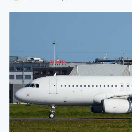
zaobserwuj nas
zaobserwuj nas
zaobserwuj nas
zaobserwuj nas