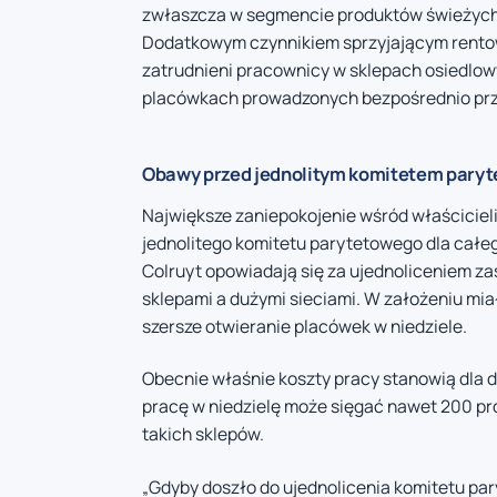
zwłaszcza w segmencie produktów świeżych,
Dodatkowym czynnikiem sprzyjającym rentown
zatrudnieni pracownicy w sklepach osiedlowy
placówkach prowadzonych bezpośrednio przez d
Obawy przed jednolitym komitetem pary
Największe zaniepokojenie wśród właściciel
jednolitego komitetu parytetowego dla całe
Colruyt opowiadają się za ujednoliceniem z
sklepami a dużymi sieciami. W założeniu mi
szersze otwieranie placówek w niedziele.
Obecnie właśnie koszty pracy stanowią dla du
pracę w niedzielę może sięgać nawet 200 p
takich sklepów.
„Gdyby doszło do ujednolicenia komitetu pa