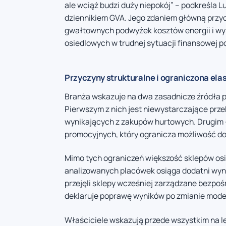
ale wciąż budzi duży niepokój” – podkreśla L
dziennikiem GVA. Jego zdaniem główną przycz
gwałtownych podwyżek kosztów energii i wy
osiedlowych w trudnej sytuacji finansowej p
Przyczyny strukturalne i ograniczona el
Branża wskazuje na dwa zasadnicze źródła
Pierwszym z nich jest niewystarczające prze
wynikających z zakupów hurtowych. Drugim 
promocyjnych, który ogranicza możliwość dos
Mimo tych ograniczeń większość sklepów os
analizowanych placówek osiąga dodatni wynik
przejęli sklepy wcześniej zarządzane bezpoś
deklaruje poprawę wyników po zmianie mode
Właściciele wskazują przede wszystkim na l