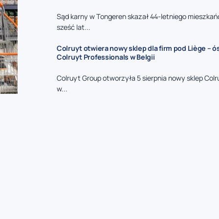
Sąd karny w Tongeren skazał 44-letniego mieszkań
sześć lat...
Colruyt otwiera nowy sklep dla firm pod Liège – 
Colruyt Professionals w Belgii
Colruyt Group otworzyła 5 sierpnia nowy sklep Colr
w...