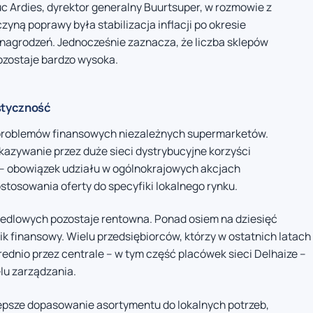
uc Ardies, dyrektor generalny Buurtsuper, w rozmowie z
yną poprawy była stabilizacja inflacji po okresie
nagrodzeń. Jednocześnie zaznacza, że liczba sklepów
ozostaje bardzo wysoka.
astyczność
 problemów finansowych niezależnych supermarketów.
kazywanie przez duże sieci dystrybucyjne korzyści
– obowiązek udziału w ogólnokrajowych akcjach
tosowania oferty do specyfiki lokalnego rynku.
iedlowych pozostaje rentowna. Ponad osiem na dziesięć
 finansowy. Wielu przedsiębiorców, którzy w ostatnich latach
rednio przez centrale – w tym część placówek sieci Delhaize –
lu zarządzania.
epsze dopasowanie asortymentu do lokalnych potrzeb,