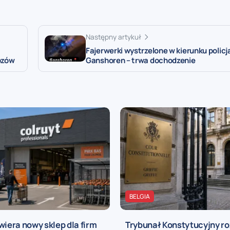
Następny artykuł
Fajerwerki wystrzelone w kierunku polic
ozów
Ganshoren – trwa dochodzenie
BELGIA
wiera nowy sklep dla firm
Trybunał Konstytucyjny r