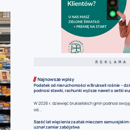
R E K L A M A
Najnowsze wpisy
Podatek od nieruchomości w Brukseli rośnie – dz
podnosi stawki, rachunki wyższe nawet o setki eu
W 2026 r. dziewięć brukselskich gmin podnosi swoj
od...
Sześć lat więzienia za atak mieczem samurajskim n
uznał zamiar zabójstwa