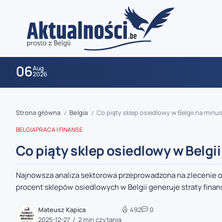
06
Aug
2026
Strona główna
Belgia
Co piąty sklep osiedlowy w Belgii na minus
/
/
BELGIA
PRACA I FINANSE
Co piąty sklep osiedlowy w Belgii
Najnowsza analiza sektorowa przeprowadzona na zlecenie or
zaobserwuj nas
procent sklepów osiedlowych w Belgii generuje straty finan
zaobserwuj nas
Mateusz Kapica
492
0
2025-12-27
2 min czytania