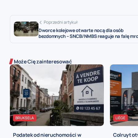
Poprzedni artykuł
Dworce kolejowe otwarte nocą dla osób
bezdomnych – SNCB/NMBS reaguje na falę mr
Może Cię zainteresować
BRUKSELA
LIÈGE
Podatek od nieruchomości w
Colruyt ot