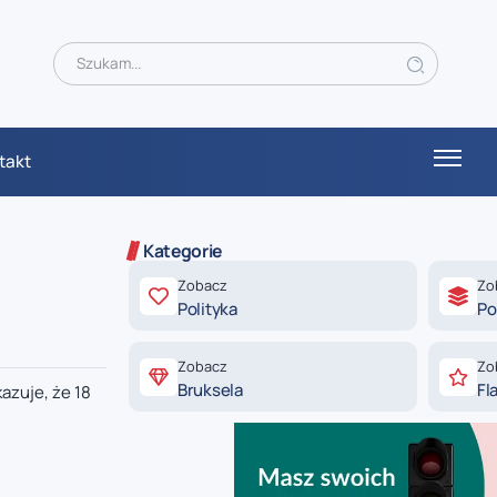
takt
Kategorie
Zobacz
Zo
Polityka
Po
Zobacz
Zo
Bruksela
Fl
azuje, że 18