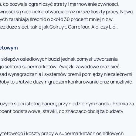
 co pozwala ograniczyć straty i marnowanie żywności.
ości są niedzielne otwarcia oraz niższe koszty pracy. Nowo
ch zarabiają średnio o około 30 procent mniej niż w
uże sieci, takie jak Colruyt, Carrefour, Aldi czy Lidl.
tetowym
i sklepów osiedlowych budzi jednak pomysł utworzenia
go sektora supermarketów. Związki zawodowe oraz sieć
asad wynagradzania i systemów premii pomiędzy niezależnymi
ałoby to ułatwić dużym graczom konkurowanie oraz umożliwić
żych sieci istotną barierę przy niedzielnym handlu. Premia za
rocent podstawowej stawki, co znacząco obciąża budżety
rytetowego i koszty pracy w supermarketach osiedlowych