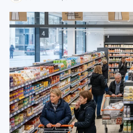
zaobserwuj nas
zaobserwuj nas
zaobserwuj nas
zaobserwuj nas