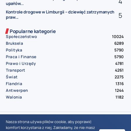
upałów...
Kontrole drogowe w Limburgii – dziewięć zatrzymanych
praw...
Popularne kategorie
Społeczeństwo
10024
Bruksela
6289
Polityka
5790
Praca i Finanse
5790
Prawo i Urzędy
4781
Transport
4261
Świat
2275
Flandria
1316
Antwerpen
1244
Walonia
1182
© Aktualnosci.be – All Right Reserved 2016-2026
Nasza strona używa plików cookie, aby poprawić
komfort korzystania z niej. Zakładamy, że nie masz