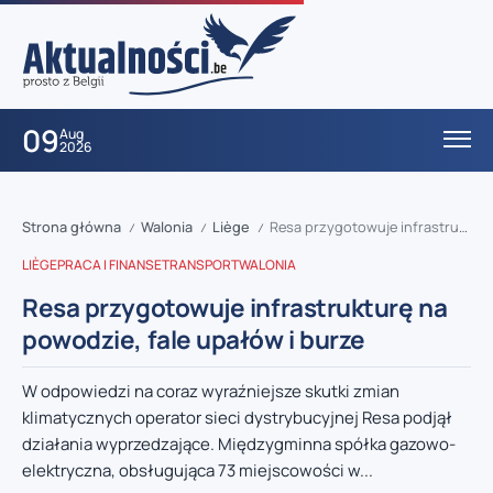
09
Aug
2026
Strona główna
Walonia
Liège
Resa przygotowuje infrastrukturę na powodzie, fale upałów i burze
/
/
/
LIÈGE
PRACA I FINANSE
TRANSPORT
WALONIA
Resa przygotowuje infrastrukturę na
powodzie, fale upałów i burze
W odpowiedzi na coraz wyraźniejsze skutki zmian
klimatycznych operator sieci dystrybucyjnej Resa podjął
działania wyprzedzające. Międzygminna spółka gazowo-
elektryczna, obsługująca 73 miejscowości w...