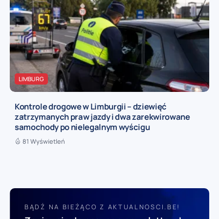
LIMBURG
Kontrole drogowe w Limburgii – dziewięć
zatrzymanych praw jazdy i dwa zarekwirowane
samochody po nielegalnym wyścigu
81 Wyświetleń
BĄDŹ NA BIEŻĄCO Z AKTUALNOSCI.BE!