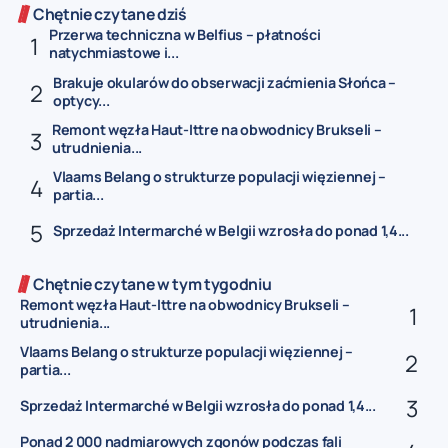
Chętnie czytane dziś
Przerwa techniczna w Belfius – płatności
natychmiastowe i...
Brakuje okularów do obserwacji zaćmienia Słońca –
optycy...
Remont węzła Haut-Ittre na obwodnicy Brukseli –
utrudnienia...
Vlaams Belang o strukturze populacji więziennej –
partia...
Sprzedaż Intermarché w Belgii wzrosła do ponad 1,4...
Chętnie czytane w tym tygodniu
Remont węzła Haut-Ittre na obwodnicy Brukseli –
utrudnienia...
Vlaams Belang o strukturze populacji więziennej –
partia...
Sprzedaż Intermarché w Belgii wzrosła do ponad 1,4...
Ponad 2 000 nadmiarowych zgonów podczas fali