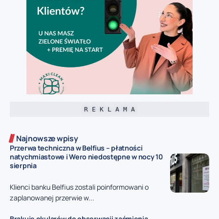
R E K L A M A
Najnowsze wpisy
Przerwa techniczna w Belfius – płatności
natychmiastowe i Wero niedostępne w nocy 10
sierpnia
Klienci banku Belfius zostali poinformowani o
zaplanowanej przerwie w...
Brakuje okularów do obserwacji zaćmienia