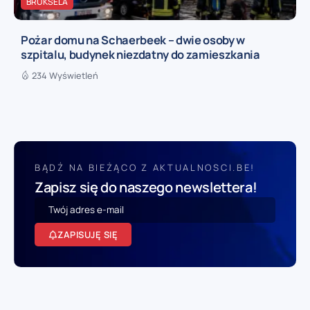
BRUKSELA
Pożar domu na Schaerbeek – dwie osoby w
szpitalu, budynek niezdatny do zamieszkania
234 Wyświetleń
BĄDŹ NA BIEŻĄCO Z AKTUALNOSCI.BE!
Zapisz się do naszego newslettera!
ZAPISUJĘ SIĘ