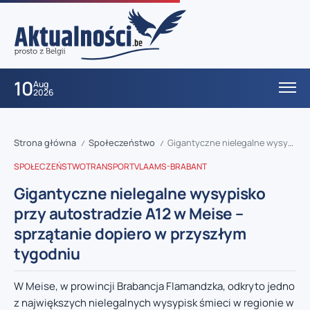
10
Aug
2026
Strona główna
Społeczeństwo
Gigantyczne nielegalne wysypisko przy autostradzie A12 w Meise – sprzątanie dopiero w przyszłym tygodniu
/
/
SPOŁECZEŃSTWO
TRANSPORT
VLAAMS-BRABANT
Gigantyczne nielegalne wysypisko
przy autostradzie A12 w Meise –
sprzątanie dopiero w przyszłym
tygodniu
W Meise, w prowincji Brabancja Flamandzka, odkryto jedno
z największych nielegalnych wysypisk śmieci w regionie w