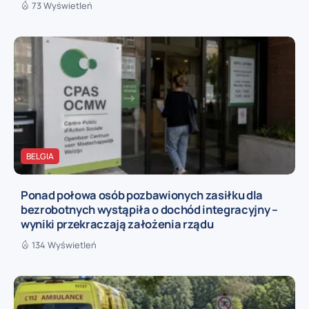
73 Wyświetleń
BELGIA
Ponad połowa osób pozbawionych zasiłku dla
bezrobotnych wystąpiła o dochód integracyjny –
wyniki przekraczają założenia rządu
134 Wyświetleń