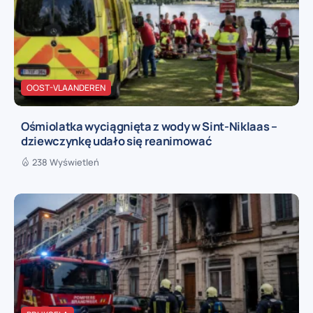
OOST-VLAANDEREN
Ośmiolatka wyciągnięta z wody w Sint-Niklaas –
dziewczynkę udało się reanimować
238 Wyświetleń