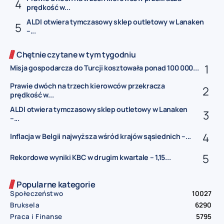
prędkość w...
ALDI otwiera tymczasowy sklep outletowy w Lanaken
–...
Chętnie czytane w tym tygodniu
Misja gospodarcza do Turcji kosztowała ponad 100 000...
Prawie dwóch na trzech kierowców przekracza
prędkość w...
ALDI otwiera tymczasowy sklep outletowy w Lanaken
–...
Inflacja w Belgii najwyższa wśród krajów sąsiednich –...
Rekordowe wyniki KBC w drugim kwartale – 1,15...
Popularne kategorie
Społeczeństwo
10027
Bruksela
6290
Praca i Finanse
5795