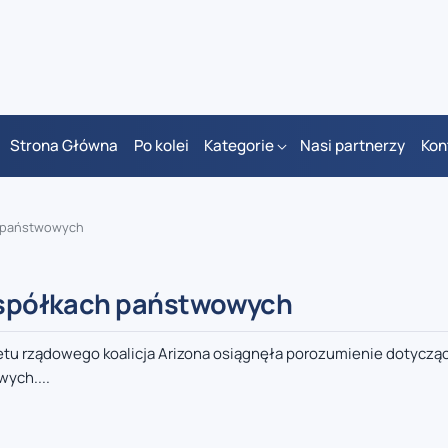
Strona Główna
Po kolei
Kategorie
Nasi partnerzy
Kon
ch państwowych
w spółkach państwowych
etu rządowego koalicja Arizona osiągnęła porozumienie dotyczą
ych....