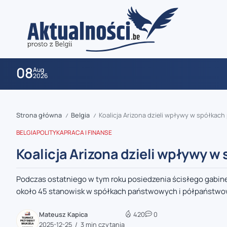
08
Aug
2026
Strona główna
Belgia
Koalicja Arizona dzieli wpływy w spółka
/
/
BELGIA
POLITYKA
PRACA I FINANSE
Koalicja Arizona dzieli wpływy 
Podczas ostatniego w tym roku posiedzenia ścisłego gabin
zaobserwuj nas
około 45 stanowisk w spółkach państwowych i półpaństwow
zaobserwuj nas
Mateusz Kapica
420
0
2025-12-25
3 min czytania