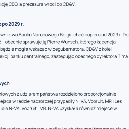
nkcję CEO, a prezesura wróci do CD&V.
 po 2029 r.
ownictwo Banku Narodowego Belgii, choć dopiero od 2029 r. Do
– obecnie sprawuje ją Pierre Wunsch, którego kadencja
VA będzie mogła wskazać wicegubernatora. CD&V z kolei
ekcji banku centralnego, zastępując obecnego dyrektora Tima
wych
niowych z udziałem państwa rozdzielono proporcjonalnie
iejsca w radzie nadzorczej przypadły N-VA, Vooruit, MR i Les
iele N-VA, Vooruit i MR. N-VA uzyskała również miejsce w