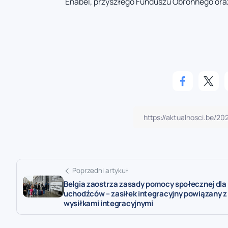
Enabel, przyszłego Funduszu Obronnego oraz
Poprzedni artykuł
Belgia zaostrza zasady pomocy społecznej dla
uchodźców – zasiłek integracyjny powiązany z
wysiłkami integracyjnymi