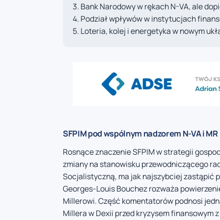
Bank Narodowy w rękach N-VA, ale dopie
Podział wpływów w instytucjach finan
Loteria, kolej i energetyka w nowym ukł
SFPIM pod wspólnym nadzorem N-VA i MR
Rosnące znaczenie SFPIM w strategii gospod
zmiany na stanowisku przewodniczącego rad
Socjalistyczną, ma jak najszybciej zastąpić 
Georges-Louis Bouchez rozważa powierzenie 
Millerowi. Część komentatorów podnosi jedn
Millera w Dexii przed kryzysem finansowym z