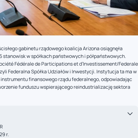
ścisłego gabinetu rządowego koalicja Arizona osiągnęła
45 stanowisk w spółkach państwowych i półpaństwowych.
iété Fédérale de Participations et d’Investissement/Federale
zyli Federalna Spółka Udziałów i Inwestycji. Instytucja ta ma w
 instrumentu finansowego rządu federalnego, odpowiadając
tworzenie funduszu wspierającego reindustrializację sektora
MR
9 r.