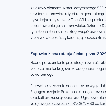
Kluczowy element układu dotyczącego SFPIM
uzyskała stanowisko dyrektora generalnego 
bywa kojarzony raczej z Open Vld, jego relac
pozostawienie go na stanowisku. Dziennik De
tym Koena Kennisa, bliskiego współpracown
który wkrótce kończy kadencję prezesa Bruss
Zapowiedziana rotacja funkcji przed 2029 
Nocne porozumienie przewiduje również rot
MR przejmie funkcję dyrektora generalnego 
suwerennego.
Pierwotne założenia negocjacyjne wyglądały 
Engagés przejmie Proximus, którego prezese
uzyskali prezesurę operatora. Ugrupowanie 
kolejowego przewoźnika SNCB/NMBS do końc