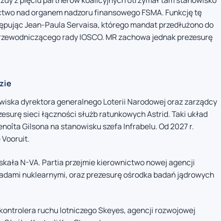
każdy z pięciu partnerów koalicyjnych otrzymał tam stanowisko
ictwo nad organem nadzoru finansowego FSMA. Funkcję tę
stępując Jean-Paula Servaisa, którego mandat przedłużono do
 przewodniczącego rady IOSCO. MR zachowa jednak prezesurę
zie
owiska dyrektora generalnego Loterii Narodowej oraz zarządcy
ezesurę sieci łączności służb ratunkowych Astrid. Taki układ
noîta Gilsona na stanowisku szefa Infrabelu. Od 2027 r.
 Vooruit.
skała N-VA. Partia przejmie kierownictwo nowej agencji
adami nuklearnymi, oraz prezesurę ośrodka badań jądrowych
kontrolera ruchu lotniczego Skeyes, agencji rozwojowej