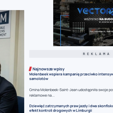
R E K L A M A
Najnowsze wpisy
Molenbeek wspiera kampanię przeciwko intensy
samolotów
Gmina Molenbeek-Saint-Jean udostępniła swoje po
reklamowe na...
Dziewięć zatrzymanych praw jazdy i dwa skonfisk
efekt kontroli drogowych w Limburgii