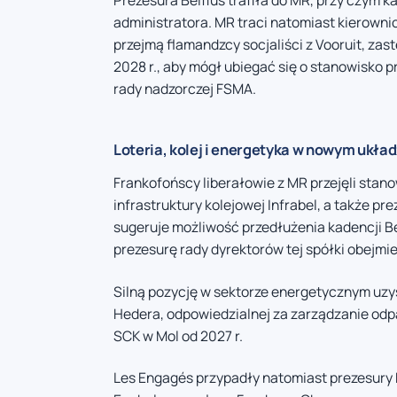
Prezesura Belfius trafiła do MR, przy czym 
administratora. MR traci natomiast kierown
przejmą flamandzcy socjaliści z Vooruit, za
2028 r., aby mógł ubiegać się o stanowisko
rady nadzorczej FSMA.
Loteria, kolej i energetyka w nowym układ
Frankofońscy liberałowie z MR przejęli stan
infrastruktury kolejowej Infrabel, a także pr
sugeruje możliwość przedłużenia kadencji Be
prezesurę rady dyrektorów tej spółki obejmie
Silną pozycję w sektorze energetycznym uzy
Hedera, odpowiedzialnej za zarządzanie odp
SCK w Mol od 2027 r.
Les Engagés przypadły natomiast prezesury 