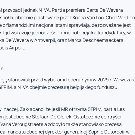
 przypadł jednak N-VA. Partia premiera Barta De Wevera
spółki, obecnie piastowane przez Koena Van Loo. Choć Van Loo
je z flamandzkimi nacjonalistami sprawiają, że rozważane jest
 Tijd wskazuje jednocześnie inne potencjalne kandydatury, w
ika De Wevera w Antwerpii, oraz Marca Descheemaeckera,
els Airport.
r.
ację stanowisk przed wyborami federalnymi w 2029 r. Wówczas
SFPIM, a N-VA obejmie prezesurę belgijskiego funduszu
inaczej. Zakładano, że jeśli MR otrzyma SFPIM, partia Les
m jest obecnie Stefaan De Clerck. Ostatecznie centryści
Yvana Verougstraete’a zdobyło także stanowisko prezesa
a mandatu obecnej dyrektor generalnej Sophie Dutordoir w