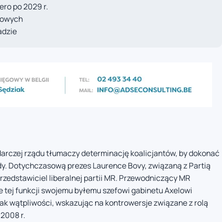
ro po 2029 r.
sowych
adzie
arczej rządu tłumaczy determinację koalicjantów, by dokonać
y. Dotychczasową prezes Laurence Bovy, związaną z Partią
przedstawiciel liberalnej partii MR. Przewodniczący MR
tej funkcji swojemu byłemu szefowi gabinetu Axelowi
ak wątpliwości, wskazując na kontrowersje związane z rolą
 2008 r.