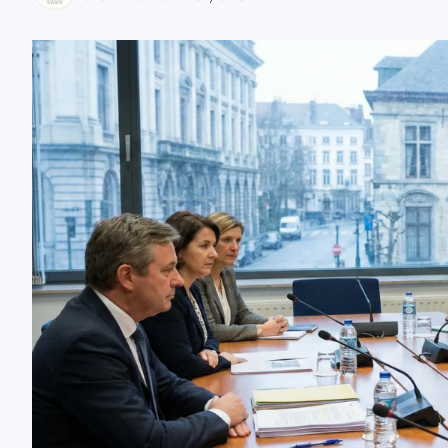
zaobserwuj nas
zaobserwuj nas
zaobserwuj nas
zaobserwuj nas