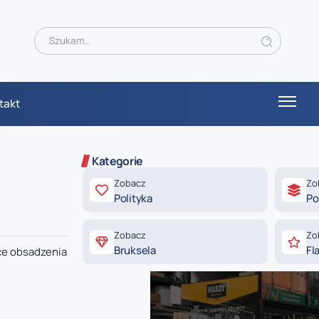
takt
Kategorie
Zobacz
Zo
Polityka
Po
Zobacz
Zo
Bruksela
Fl
ce obsadzenia